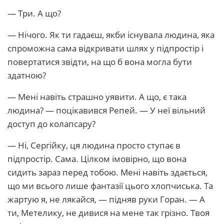
— Три. А що?
— Нічого. Як ти гадаєш, якби існувала людина, яка
спроможна сама відкривати шлях у підпростір і
повертатися звідти, на що б вона могла бути
здатною?
— Мені навіть страшно уявити. А що, є така
людина? — поцікавився Репей. — У неї вільний
доступ до колапсару?
— Ні, Сергійку, ця людина просто ступає в
підпростір. Сама. Цілком імовірно, що вона
сидить зараз перед тобою. Мені навіть здається,
що ми всього лише фантазії цього хлопчиська. Та
жартую я, не лякайся, — підняв руки Горан. — А
ти, Метелику, не дивися на мене так грізно. Твоя