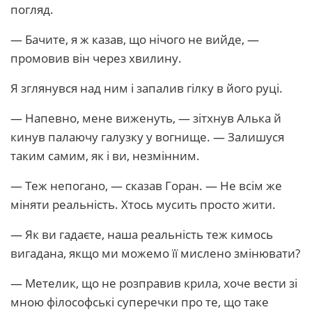
погляд.
— Бачите, я ж казав, що нічого не вийде, —
промовив він через хвилину.
Я зглянувся над ним і запалив гілку в його руці.
— Напевно, мене виженуть, — зітхнув Алька й
кинув палаючу галузку у вогнище. — Залишуся
таким самим, як і ви, незмінним.
— Теж непогано, — сказав Горан. — Не всім же
міняти реальність. Хтось мусить просто жити.
— Як ви гадаєте, наша реальність теж кимось
вигадана, якщо ми можемо її мислено змінювати?
— Метелик, що не розправив крила, хоче вести зі
мною філософські суперечки про те, що таке