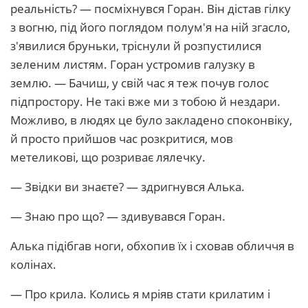
реальність? — посміхнувся Горан. Він дістав гілку
з вогню, під його поглядом полум'я на ній згасло,
з'явилися бруньки, тріснули й розпустилися
зеленим листям. Горан устромив галузку в
землю. — Бачиш, у свій час я теж почув голос
підпростору. Не такі вже ми з тобою й нездари.
Можливо, в людях це було закладено споконвіку,
й просто прийшов час розкритися, мов
метеликові, що розриває лялечку.
— Звідки ви знаєте? — здригнувся Алька.
— Знаю про що? — здивувався Горан.
Алька підібгав ноги, обхопив їх і сховав обличчя в
колінах.
— Про крила. Колись я мріяв стати крилатим і