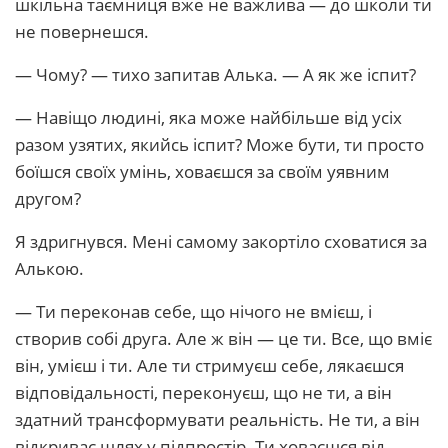
шкільна таємниця вже не важлива — до школи ти
не повернешся.
— Чому? — тихо запитав Алька. — А як же іспит?
— Навіщо людині, яка може найбільше від усіх
разом узятих, якийсь іспит? Може бути, ти просто
боїшся своїх умінь, ховаєшся за своїм уявним
другом?
Я здригнувся. Мені самому закортіло сховатися за
Алькою.
— Ти переконав себе, що нічого не вмієш, і
створив собі друга. Але ж він — це ти. Все, що вміє
він, умієш і ти. Але ти стримуєш себе, лякаєшся
відповідальності, переконуєш, що не ти, а він
здатний трансформувати реальність. Не ти, а він
відкриває шлях у підпростір. Ти ховаєшся від