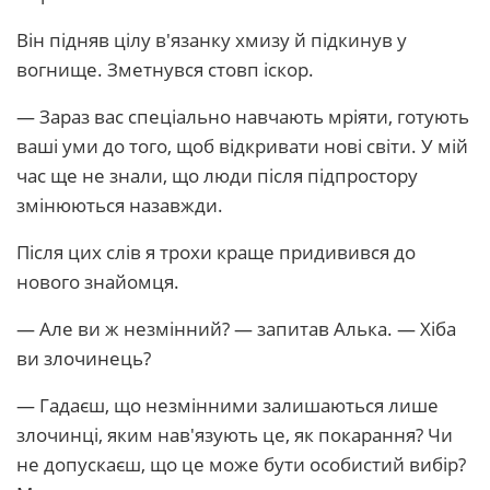
Він підняв цілу в'язанку хмизу й підкинув у
вогнище. Зметнувся стовп іскор.
— Зараз вас спеціально навчають мріяти, готують
ваші уми до того, щоб відкривати нові світи. У мій
час ще не знали, що люди після підпростору
змінюються назавжди.
Після цих слів я трохи краще придивився до
нового знайомця.
— Але ви ж незмінний? — запитав Алька. — Хіба
ви злочинець?
— Гадаєш, що незмінними залишаються лише
злочинці, яким нав'язують це, як покарання? Чи
не допускаєш, що це може бути особистий вибір?