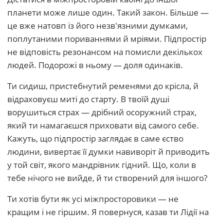
планети може лише один. Такий закон. Більше —
це вже натовп із його незв'язними думками,
поплутаними пориваннями й мріями. Підпростір
не відповість резонансом на помисли декількох
людей. Подорожі в ньому — доля одинаків.
Ти сидиш, пристебнутий ременями до крісла, й
відраховуєш миті до старту. В твоїй душі
ворушиться страх — дрібний осоружний страх,
який ти намагаєшся приховати від самого себе.
Кажуть, що підпростір заглядає в саме єство
людини, вивертає її думки навиворіт й приводить
у той світ, якого мандрівник гідний. Що, коли в
тебе нічого не вийде, й ти створений для іншого?
Ти хотів бути як усі міжпросторовики — не
кращим і не гіршим. Я повернуся, казав ти Лідії на