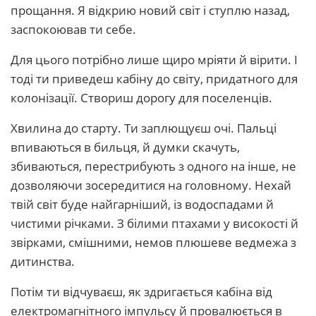
прощання. Я відкрию новий світ і ступлю назад,
заспокоював ти себе.
Для цього потрібно лише щиро мріяти й вірити. І
тоді ти приведеш кабіну до світу, придатного для
колонізації. Створиш дорогу для поселенців.
Хвилина до старту. Ти заплющуєш очі. Пальці
впиваються в бильця, й думки скачуть,
збиваються, перестрибують з одного на інше, не
дозволяючи зосередитися на головному. Нехай
твій світ буде найгарніший, із водоспадами й
чистими річками. З білими птахами у високості й
звірками, смішними, немов плюшеве ведмежа з
дитинства.
Потім ти відчуваєш, як здригається кабіна від
електромагнітного імпульсу й провалюється в