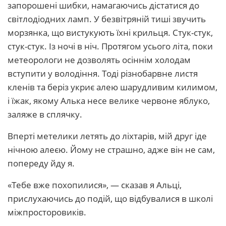
запорошені шибки, намагаючись дістатися до
світлодіодних ламп. У безвітряній тиші звучить
морзянка, що вистукують їхні крильця. Стук-стук,
стук-стук. Із ночі в ніч. Протягом усього літа, поки
метеорологи не дозволять осіннім холодам
вступити у володіння. Тоді різнобарвне листя
кленів та беріз укриє алею шарудливим килимом,
і їжак, якому Алька несе велике червоне яблуко,
заляже в сплячку.
Вперті метелики летять до ліхтарів, мій друг іде
нічною алеєю. Йому не страшно, адже він не сам,
попереду йду я.
«Тебе вже похопилися», — сказав я Альці,
прислухаючись до подій, що відбувалися в школі
міжпросторовиків.