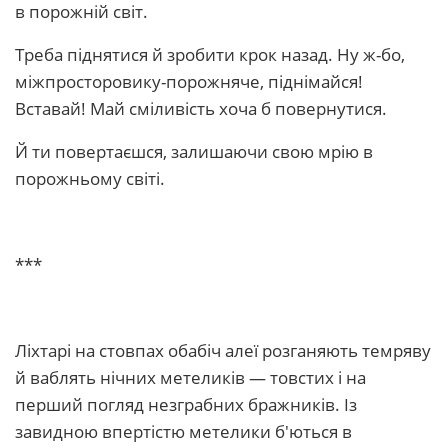
в порожній світ.
Треба піднятися й зробити крок назад. Ну ж-бо,
міжпросторовику-порожняче, піднімайся!
Вставай! Май сміливість хоча б повернутися.
Й ти повертаєшся, залишаючи свою мрію в
порожньому світі.
***
Ліхтарі на стовпах обабіч алеї розганяють темряву
й ваблять нічних метеликів — товстих і на
перший погляд незграбних бражників. Із
завидною впертістю метелики б'ються в