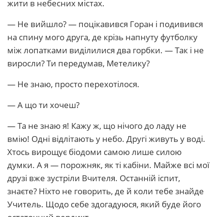
жити в небесних містах.
— Не вийшло? — поцікавився Горан і подивився
на спину мого друга, де крізь напнуту футболку
між лопатками виділилися два горбки. — Так і не
виросли? Ти передумав, Метелику?
— Не знаю, просто перехотілося.
— А що ти хочеш?
— Та не знаю я! Кажу ж, що нічого до ладу не
вмію! Одні відлітають у небо. Другі живуть у воді.
Хтось вирощує біодоми самою лише силою
думки. А я — порожняк, як ті кабіни. Майже всі мої
друзі вже зустріли Вчителя. Останній іспит,
знаєте? Ніхто не говорить, де й коли тебе знайде
Учитель. Щодо себе здогадуюся, який буде його