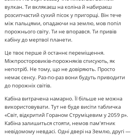
вулкан. Ти вклякаєш на коліна й набираєш
розсипчастий сухий пісок у пригорщі. Він тече
між пальцями, опадаючи на землю, мов попіл
порожнього світу. Ти не впорався. Ти привів
кабіну до мертвої планети.
Це твоє перше й останнє переміщення.
Міжпросторовиків-порожняків списують, як
непотріб. Не тому, що не довіряють. Просто
немає сенсу. Раз-по-раз вони будуть приводити
до порожніх світів.
Кабіна витрачена намарно. Її більше не можна
використовувати. Тут не буде висіти табличка
«Світ, відкритий Гораном Струміцевим у 2059 р».
Кабіна залишиться стояти, немов пам'ятник
невідомому невдасі. Одні двері на Землю, другі —