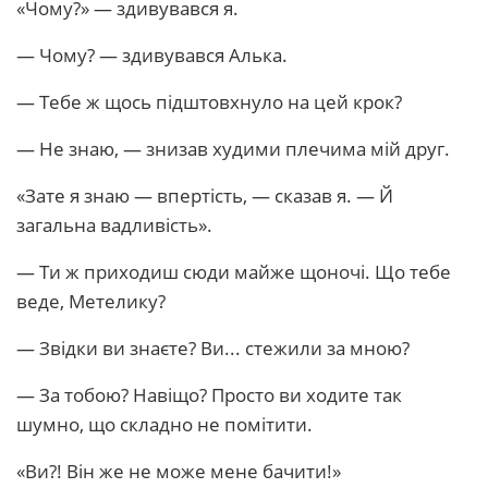
«Чому?» — здивувався я.
— Чому? — здивувався Алька.
— Тебе ж щось підштовхнуло на цей крок?
— Не знаю, — знизав худими плечима мій друг.
«Зате я знаю — впертість, — сказав я. — Й
загальна вадливість».
— Ти ж приходиш сюди майже щоночі. Що тебе
веде, Метелику?
— Звідки ви знаєте? Ви... стежили за мною?
— За тобою? Навіщо? Просто ви ходите так
шумно, що складно не помітити.
«Ви?! Він же не може мене бачити!»