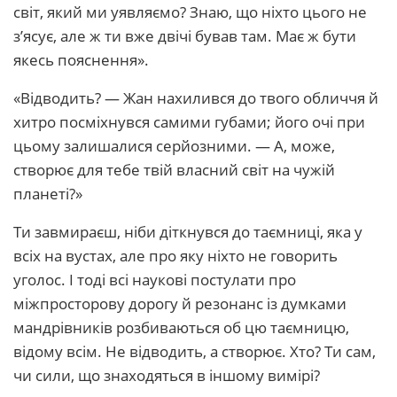
світ, який ми уявляємо? Знаю, що ніхто цього не
з’ясує, але ж ти вже двічі бував там. Має ж бути
якесь пояснення».
«Відводить? — Жан нахилився до твого обличчя й
хитро посміхнувся самими губами; його очі при
цьому залишалися серйозними. — А, може,
створює для тебе твій власний світ на чужій
планеті?»
Ти завмираєш, ніби діткнувся до таємниці, яка у
всіх на вустах, але про яку ніхто не говорить
уголос. І тоді всі наукові постулати про
міжпросторову дорогу й резонанс із думками
мандрівників розбиваються об цю таємницю,
відому всім. Не відводить, а створює. Хто? Ти сам,
чи сили, що знаходяться в іншому вимірі?