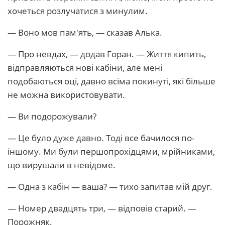
хочеться розлучатися з минулим.
— Воно мов пам'ять, — сказав Алька.
— Про невдах, — додав Горан. — Життя кипить,
відправляються нові кабіни, але мені
подобаються оці, давно всіма покинуті, які більше
не можна використовувати.
— Ви подорожували?
— Це було дуже давно. Тоді все бачилося по-
іншому. Ми були першопрохідцями, мрійниками,
що вирушали в невідоме.
— Одна з кабін — ваша? — тихо запитав мій друг.
— Номер двадцять три, — відповів старий. —
Порожняк.