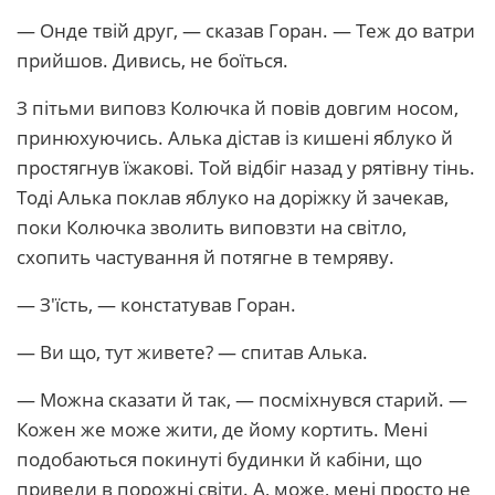
— Онде твій друг, — сказав Горан. — Теж до ватри
прийшов. Дивись, не боїться.
З пітьми виповз Колючка й повів довгим носом,
принюхуючись. Алька дістав із кишені яблуко й
простягнув їжакові. Той відбіг назад у рятівну тінь.
Тоді Алька поклав яблуко на доріжку й зачекав,
поки Колючка зволить виповзти на світло,
схопить частування й потягне в темряву.
— З'їсть, — констатував Горан.
— Ви що, тут живете? — спитав Алька.
— Можна сказати й так, — посміхнувся старий. —
Кожен же може жити, де йому кортить. Мені
подобаються покинуті будинки й кабіни, що
привели в порожні світи. А, може, мені просто не