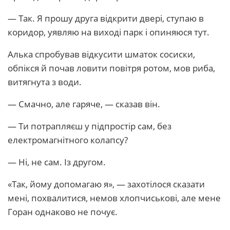
— Так. Я прошу друга відкрити двері, ступаю в
коридор, уявляю на виході парк і опиняюся тут.
Алька спробував відкусити шматок сосиски,
обпікся й почав ловити повітря ротом, мов риба,
витягнута з води.
— Смачно, але гаряче, — сказав він.
— Ти потрапляєш у підпростір сам, без
електромагнітного колапсу?
— Ні, не сам. Із другом.
«Так, йому допомагаю я», — захотілося сказати
мені, похвалитися, немов хлопчиськові, але мене
Горан однаково не почує.