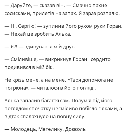
— Даруйте, — сказав він. — Смачно пахне
сосисками, прилетів на запах. Я зараз розпалю.
— Ні, Сергію! — зупинив його рухом руки Горан.
— Нехай це зробить Алька.
— Я?! — здивувався мій друг.
— Сміливіше, — викрикнув Горан і сердито
подивився в мій бік.
Не крізь мене, а на мене. «Твоя допомога не
потрібна», — читалося в його погляді.
Алька запалив багаття сам. Полум'я під його
поглядом спочатку несміливо побігло гілками, а
відтак спалахнуло на повну силу.
— Молодець, Метелику. Дозволь