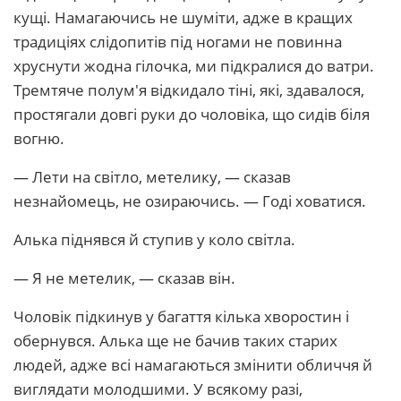
кущі. Намагаючись не шуміти, адже в кращих
традиціях слідопитів під ногами не повинна
хруснути жодна гілочка, ми підкралися до ватри.
Тремтяче полум'я відкидало тіні, які, здавалося,
простягали довгі руки до чоловіка, що сидів біля
вогню.
— Лети на світло, метелику, — сказав
незнайомець, не озираючись. — Годі ховатися.
Алька піднявся й ступив у коло світла.
— Я не метелик, — сказав він.
Чоловік підкинув у багаття кілька хворостин і
обернувся. Алька ще не бачив таких старих
людей, адже всі намагаються змінити обличчя й
виглядати молодшими. У всякому разі,