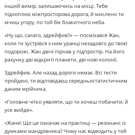
інший вимір, залишаючись на місці. Тебе
підхоплює міжпросторова дорога, й мислено ти
мчиш угору, по той бік блакитного неба.
«Ну що, салаго, здрейфив?» — посміхався Жан,
коли ти зустрівся з ним уранці незадовго до твоєї
подорожі. Жан двічі пірнав у підпростір. На його
рахунку дві відкриті планети, дві нові колонії.
Здрейфив. Але назад дороги немає. Всі тести
пройдені, ти відповідаєш середньостатистичним
даним мрійника.
«Головне чітко уявляти, що ти хочеш побачити, й
усе вийде».
«Жане! Що це означає на практиці — резонанс із
думками мандрівника? Чому нас відводить у той