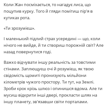
Коли Жан посміхається, то нагадує лиса, що
поцупив курку. Того й гляди помітиш пір'я в
кутиках рота.
«Ти зрозумієш».
І маленький підлий страх усередині — що, коли
нічого не вийде, й ти створиш порожній світ? Але
назад повернутися годі.
Важко відчувати іншу реальність за товстими
стінами. Заплющуєш очі й розумієш, як твою
свідомість щомиті пронизують мільйони
кілометрів чужого простору. Ти тут, на Землі.
Зроби крок крізь шлюз і опинишся вдома. Але ти
мусиш відкрити інші двері, прокласти шлях на
іншу планету, зв'язавши світи порталами.