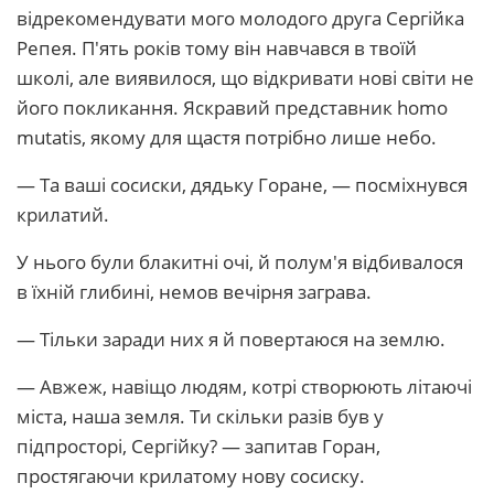
відрекомендувати мого молодого друга Сергійка
Репея. П'ять років тому він навчався в твоїй
школі, але виявилося, що відкривати нові світи не
його покликання. Яскравий представник homo
mutatis, якому для щастя потрібно лише небо.
— Та ваші сосиски, дядьку Горане, — посміхнувся
крилатий.
У нього були блакитні очі, й полум'я відбивалося
в їхній глибині, немов вечірня заграва.
— Тільки заради них я й повертаюся на землю.
— Авжеж, навіщо людям, котрі створюють літаючі
міста, наша земля. Ти скільки разів був у
підпросторі, Сергійку? — запитав Горан,
простягаючи крилатому нову сосиску.