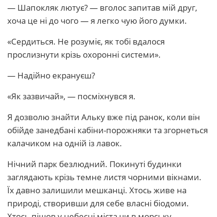
— Шапокляк лютує? — вголос запитав мій друг,
хоча це ні до чого — я легко чую його думки.
«Сердиться. Не розуміє, як тобі вдалося
прослизнути крізь охоронні системи».
— Надійно екрануєш?
«Як зазвичай», — посміхнувся я.
Я дозволю знайти Альку вже під ранок, коли він
обійде занедбані кабіни-порожняки та згорнеться
калачиком на одній із лавок.
Нічний парк безлюдний. Покинуті будинки
заглядають крізь темне листя чорними вікнами.
Їх давно залишили мешканці. Хтось живе на
природі, створивши для себе власні біодоми.
Хтось пішов у небесні міста чи в морську