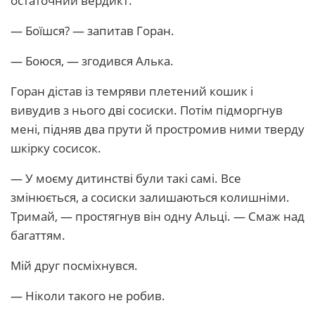
остаточний вердикт.
— Боїшся? — запитав Горан.
— Боюся, — згодився Алька.
Горан дістав із темряви плетений кошик і
вивудив з нього дві сосиски. Потім підморгнув
мені, підняв два прути й простромив ними тверду
шкірку сосисок.
— У моєму дитинстві були такі самі. Все
змінюється, а сосиски залишаються колишніми.
Тримай, — простягнув він одну Альці. — Смаж над
багаттям.
Мій друг посміхнувся.
— Ніколи такого не робив.