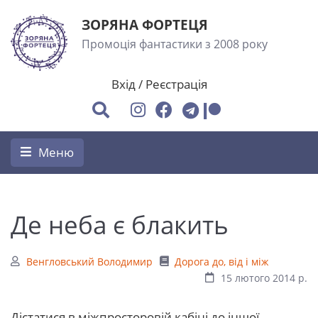
ЗОРЯНА ФОРТЕЦЯ
Промоція фантастики з 2008 року
Вхід
/
Реєстрація
Меню
Де неба є блакить
Венгловський Володимир
Дорога до, від і між
15 лютого 2014 р.
Дістатися в міжпросторовій кабіні до іншої