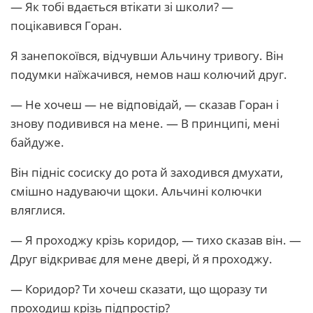
— Як тобі вдається втікати зі школи? —
поцікавився Горан.
Я занепокоївся, відчувши Альчину тривогу. Він
подумки наїжачився, немов наш колючий друг.
— Не хочеш — не відповідай, — сказав Горан і
знову подивився на мене. — В принципі, мені
байдуже.
Він підніс сосиску до рота й заходився дмухати,
смішно надуваючи щоки. Альчині колючки
вляглися.
— Я проходжу крізь коридор, — тихо сказав він. —
Друг відкриває для мене двері, й я проходжу.
— Коридор? Ти хочеш сказати, що щоразу ти
проходиш крізь підпростір?