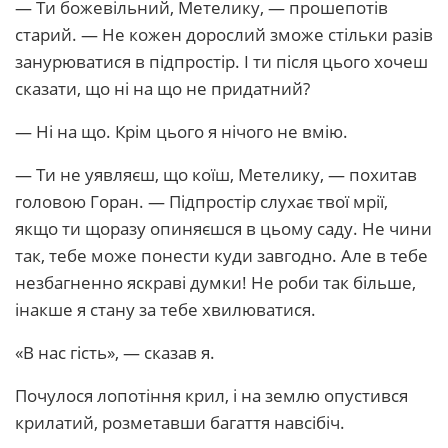
— Ти божевільний, Метелику, — прошепотів
старий. — Не кожен дорослий зможе стільки разів
занурюватися в підпростір. І ти після цього хочеш
сказати, що ні на що не придатний?
— Ні на що. Крім цього я нічого не вмію.
— Ти не уявляєш, що коїш, Метелику, — похитав
головою Горан. — Підпростір слухає твої мрії,
якщо ти щоразу опиняєшся в цьому саду. Не чини
так, тебе може понести куди завгодно. Але в тебе
незбагненно яскраві думки! Не роби так більше,
інакше я стану за тебе хвилюватися.
«В нас гість», — сказав я.
Почулося лопотіння крил, і на землю опустився
крилатий, розметавши багаття навсібіч.