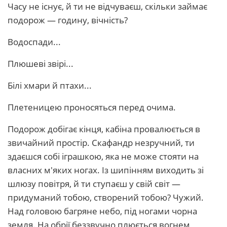
Часу не існує, й ти не відчуваєш, скільки займає
подорож — годину, вічність?
Водоспади...
Плюшеві звірі...
Білі хмари й птахи...
Плетеницею проносяться перед очима.
Подорож добігає кінця, кабіна провалюється в
звичайний простір. Скафандр незручний, ти
здаєшся собі іграшкою, яка не може стояти на
власних м'яких ногах. Із шипінням виходить зі
шлюзу повітря, й ти ступаєш у свій світ —
придуманий тобою, створений тобою? Чужий.
Над головою багряне небо, під ногами чорна
земля. На обрії беззвучно плюється вогнем