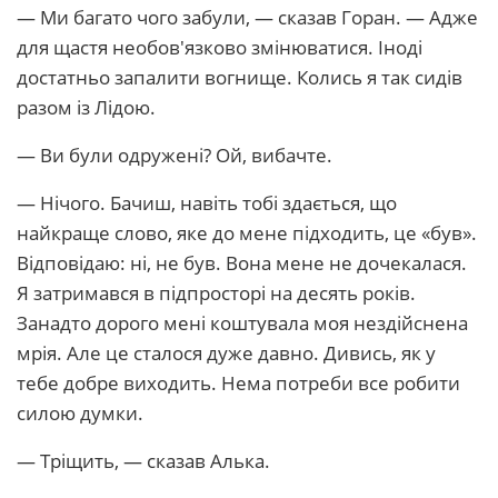
— Ми багато чого забули, — сказав Горан. — Адже
для щастя необов'язково змінюватися. Іноді
достатньо запалити вогнище. Колись я так сидів
разом із Лідою.
— Ви були одружені? Ой, вибачте.
— Нічого. Бачиш, навіть тобі здається, що
найкраще слово, яке до мене підходить, це «був».
Відповідаю: ні, не був. Вона мене не дочекалася.
Я затримався в підпросторі на десять років.
Занадто дорого мені коштувала моя нездійснена
мрія. Але це сталося дуже давно. Дивись, як у
тебе добре виходить. Нема потреби все робити
силою думки.
— Тріщить, — сказав Алька.