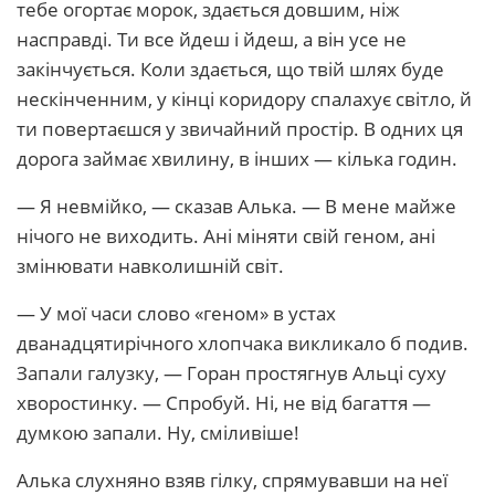
тебе огортає морок, здається довшим, ніж
насправді. Ти все йдеш і йдеш, а він усе не
закінчується. Коли здається, що твій шлях буде
нескінченним, у кінці коридору спалахує світло, й
ти повертаєшся у звичайний простір. В одних ця
дорога займає хвилину, в інших — кілька годин.
— Я невмійко, — сказав Алька. — В мене майже
нічого не виходить. Ані міняти свій геном, ані
змінювати навколишній світ.
— У мої часи слово «геном» в устах
дванадцятирічного хлопчака викликало б подив.
Запали галузку, — Горан простягнув Альці суху
хворостинку. — Спробуй. Ні, не від багаття —
думкою запали. Ну, сміливіше!
Алька слухняно взяв гілку, спрямувавши на неї