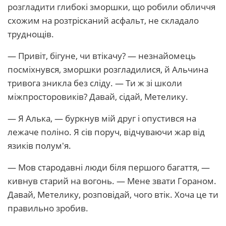
розгладити глибокі зморшки, що робили обличчя
схожим на розтрісканий асфальт, не складало
труднощів.
— Привіт, бігуне, чи втікачу? — незнайомець
посміхнувся, зморшки розгладилися, й Альчина
тривога зникла без сліду. — Ти ж зі школи
міжпросторовиків? Давай, сідай, Метелику.
— Я Алька, — буркнув мій друг і опустився на
лежаче поліно. Я сів поруч, відчуваючи жар від
язиків полум'я.
— Мов стародавні люди біля першого багаття, —
кивнув старий на вогонь. — Мене звати Гораном.
Давай, Метелику, розповідай, чого втік. Хоча це ти
правильно зробив.