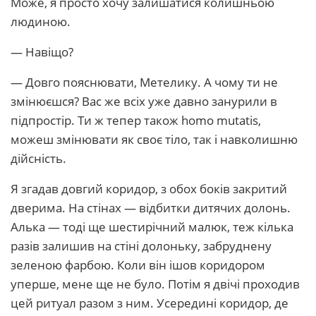
Може, я просто хочу залишатися колишньою
людиною.
— Навіщо?
— Довго пояснювати, Метелику. А чому ти не
змінюєшся? Вас же всіх уже давно занурили в
підпростір. Ти ж тепер також homo mutatis,
можеш змінювати як своє тіло, так і навколишню
дійсність.
Я згадав довгий коридор, з обох боків закритий
дверима. На стінах — відбитки дитячих долонь.
Алька — тоді ще шестирічний малюк, теж кілька
разів залишив на стіні долоньку, забруднену
зеленою фарбою. Коли він ішов коридором
уперше, мене ще не було. Потім я двічі проходив
цей ритуал разом з ним. Усередині коридор, де