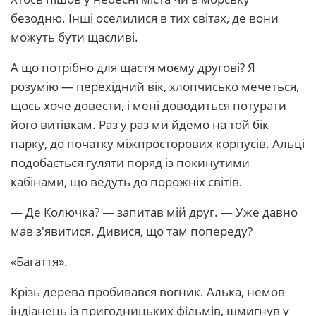
безодню. Інші оселилися в тих світах, де вони
можуть бути щасливі.
А що потрібно для щастя моєму другові? Я
розумію — перехідний вік, хлопчисько мечеться,
щось хоче довести, і мені доводиться потурати
його витівкам. Раз у раз ми йдемо на той бік
парку, до початку міжпросторових корпусів. Альці
подобається гуляти поряд із покинутими
кабінами, що ведуть до порожніх світів.
— Де Колючка? — запитав мій друг. — Уже давно
мав з'явитися. Дивися, що там попереду?
«Багаття».
Крізь дерева пробивався вогник. Алька, немов
індіанець із пригодницьких фільмів, шмигнув у