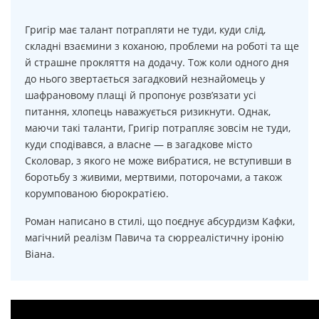
Григір має талант потрапляти не туди, куди слід,
складні взаємини з коханою, проблеми на роботі та ще
й страшне прокляття на додачу. Тож коли одного дня
до нього звертається загадковий незнайомець у
шафрановому плащі й пропонує розв’язати усі
питання, хлопець наважується ризикнути. Однак,
маючи такі таланти, Григір потрапляє зовсім не туди,
куди сподівався, а власне — в загадкове місто
Сколовар, з якого не може вибратися, не вступивши в
боротьбу з живими, мертвими, поторочами, а також
корумпованою бюрократією.
Роман написано в стилі, що поєднує абсурдизм Кафки,
магічний реалізм Павича та сюрреалістичну іронію
Віана.