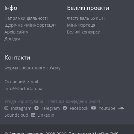
Інфо
Великі проєкти
Напрямки діяльності
Фестиваль БУКОН
Щорічна «Міні-фортеця»
Міні-Фортеця
Архів сайту
Великі конкурси
Довiдка
Контакти
Форма зворотнього зв'язку
Основний е-маіl:
info@starfort.in.ua
Угода користувача
Політика конфіденційності
Instagram
Telegram
Facebook
Youtube
Soundcloud
LinkedIn
© Зоряна Фортеця, 2008-2026. Працює на
MaxSite CMS