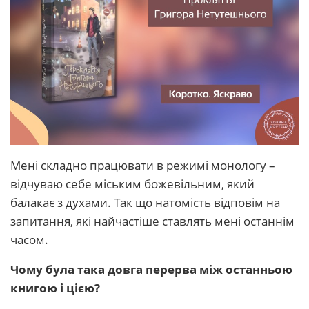
Мені складно працювати в режимі монологу –
відчуваю себе міським божевільним, який
балакає з духами. Так що натомість відповім на
запитання, які найчастіше ставлять мені останнім
часом.
Чому була така довга перерва між останньою
книгою і цією?