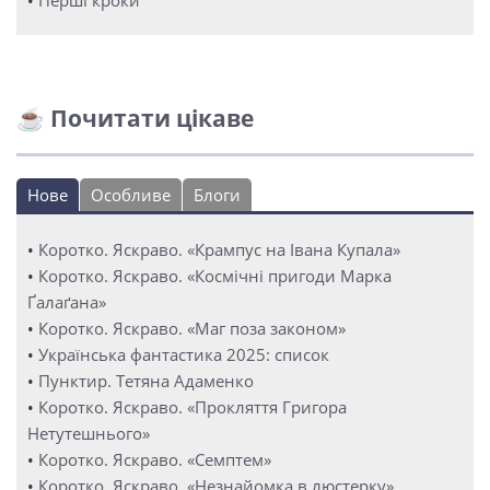
•
Перші кроки
☕ Почитати цікаве
Нове
Особливе
Блоги
•
Коротко. Яскраво. «Крампус на Івана Купала»
•
Коротко. Яскраво. «Космічні пригоди Марка
Ґалаґана»
•
Коротко. Яскраво. «Маг поза законом»
•
Українська фантастика 2025: список
•
Пунктир. Тетяна Адаменко
•
Коротко. Яскраво. «Прокляття Григора
Нетутешнього»
•
Коротко. Яскраво. «Семптем»
•
Коротко. Яскраво. «Незнайомка в люстерку»