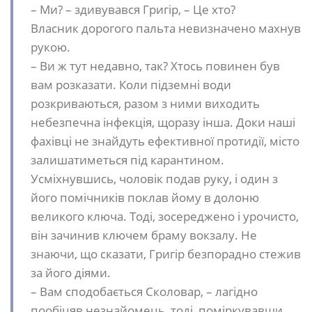
– Ми? – здивувався Григір, – Це хто?
Власник дорогого пальта невизначено махнув
рукою.
– Ви ж тут недавно, так? Хтось повинен був
вам розказати. Коли підземні води
розкриваються, разом з ними виходить
небезпечна інфекція, щоразу інша. Доки наші
фахівці не знайдуть ефективної протидії, місто
залишатиметься під карантином.
Усміхнувшись, чоловік подав руку, і один з
його помічників поклав йому в долоню
великого ключа. Тоді, зосереджено і урочисто,
він зачинив ключем браму вокзалу. Не
знаючи, що сказати, Григір безпорадно стежив
за його діями.
– Вам сподобається Сколовар, – лагідно
пообіцяв незнайомець, тоді, поміркувавши,