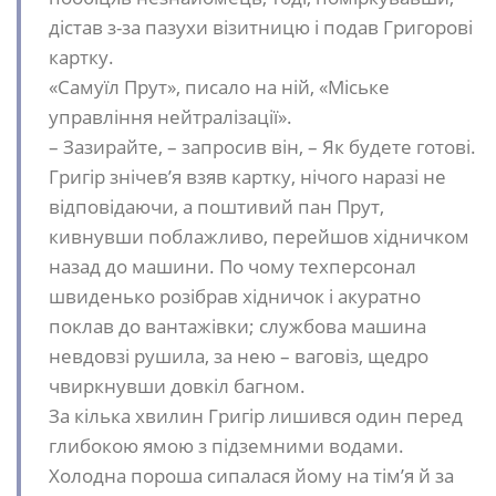
дістав з-за пазухи візитницю і подав Григорові
картку.
«Самуїл Прут», писало на ній, «Міське
управління нейтралізації».
– Зазирайте, – запросив він, – Як будете готові.
Григір знічев’я взяв картку, нічого наразі не
відповідаючи, а поштивий пан Прут,
кивнувши поблажливо, перейшов хідничком
назад до машини. По чому техперсонал
швиденько розібрав хідничок і акуратно
поклав до вантажівки; службова машина
невдовзі рушила, за нею – ваговіз, щедро
чвиркнувши довкіл багном.
За кілька хвилин Григір лишився один перед
глибокою ямою з підземними водами.
Холодна пороша сипалася йому на тім’я й за