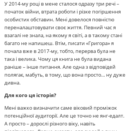
У 2014-му році в мене сталося одразу три речі –
початок війни, втрата роботи і різке погіршення
особистих обставин. Мені довелося повністю
переналаштовувати своє життя. Певний час я
взагалі не знала, на якому я світі, а в такому стані
багато не напишеш. Втім, писати «Григора» я
почала вже в 2017-му, тобто, перерва була не
така і велика. Чому ця книга не була видана
раніше – інше питання. Але одна з відповідей
полягає, мабуть, в тому, що вона просто… ну дуже
дивна.
Для кого ця історія?
Мені важко визначити саме віковий проміжок
потенційної аудиторії. Але це точно не янг-едалт.
А просто – дорослі різного віку, навіть