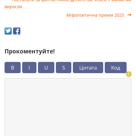
виросли
Міфопоетична премія 2025
Прокоментуйте!
B
I
U
S
Цитата
Код