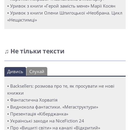
•
Уривок з книги «Герой замість мене» Марії Косян
•
Уривок з книги Олени Шпигоцької «Необрана. Цикл
«Нещастимці»
♫ Не тільки тексти
Дивись
Слухай
•
Backsellers: розмова про те, як просувати не нові
книжки
•
Фантастична Хорватія
•
Виднокола фантастики. «Мегаструктури»
•
Презентація «Кіберджанка»
•
Українські заходи на NiceFiction 24
•
Про «Вишиті світи» на каналі «Відкритий»