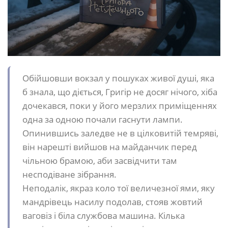
Обійшовши вокзал у пошуках живої душі, яка
б знала, що діється, Григір не досяг нічого, хіба
дочекався, поки у його мерзлих приміщеннях
одна за одною почали гаснути лампи.
Опинившись заледве не в цілковитій темряві,
він нарешті вийшов на майданчик перед
чільною брамою, аби засвідчити там
несподіване зібрання.
Неподалік, якраз коло тої величезної ями, яку
мандрівець насилу подолав, стояв жовтий
ваговіз і біла службова машина. Кілька