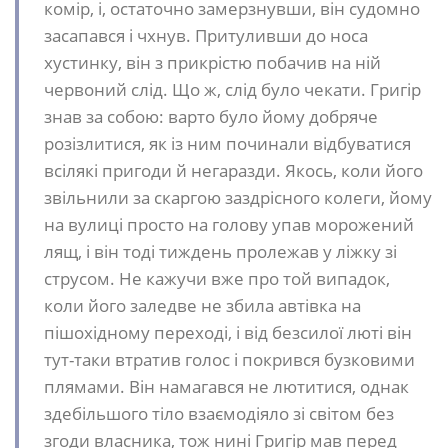
комір, і, остаточно замерзнувши, він судомно
засапався і чхнув. Притуливши до носа
хустинку, він з прикрістю побачив на ній
червоний слід. Що ж, слід було чекати. Григір
знав за собою: варто було йому добряче
розізлитися, як із ним починали відбуватися
всілякі пригоди й негаразди. Якось, коли його
звільнили за скаргою заздрісного колеги, йому
на вулиці просто на голову упав морожений
лящ, і він тоді тиждень пролежав у ліжку зі
струсом. Не кажучи вже про той випадок,
коли його заледве не збила автівка на
пішохідному переході, і від безсилої люті він
тут-таки втратив голос і покрився бузковими
плямами. Він намагався не лютитися, однак
здебільшого тіло взаємодіяло зі світом без
згоди власника, тож нині Григір мав перед