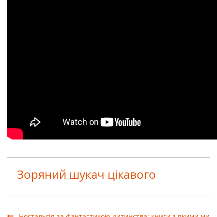
Зоряний шукач цікавого
Ностальгія за фантастикою дитинства: книги з якими ми