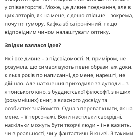
у співавторстві. Може, це дивне поєднання, але в
цих авторів, як на мене, є дещо спільне – зокрема,
почуття гумору. Кафка збіса іронічний, якщо
відповідним чином налаштувати оптику.
Звідки взялася ідея?
Як і все дивне – з підсвідомості. Я, приміром, не
розуміла, що символізують певні образи, аж доки,
кілька років по написанні, до мене, нарешті, не
дійшло. Але натхнення приходило звідусюди – з
японського кіно, з буддистської філософії, з інших
(розумніших) книг, з власного досвіду та
особистих знайомств. Одна з переваг книги, як на
мене, – її персонажі. Вони настільки своєрідні,
наскільки можуть бути творчі люди – і не важить,
чи в реальності, чи у фантастичній книзі. З такими