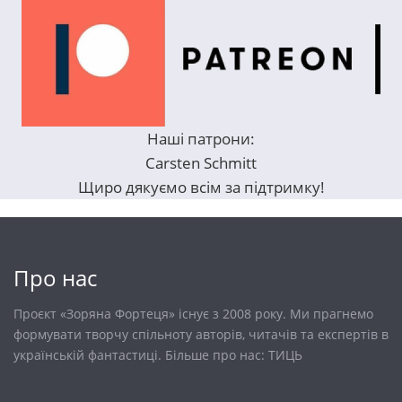
Наші патрони:
Carsten Schmitt
Щиро дякуємо всім за підтримку!
Про нас
Проєкт «Зоряна Фортеця» існує з 2008 року. Ми прагнемо
формувати творчу спільноту авторів, читачів та експертів в
українській фантастиці. Більше про нас:
ТИЦЬ