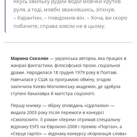
Якусь хвильку рудий водій мовчки крутив
руля, а тоді, мовби зважившись, зітхнув.
– Карантин, – повідомив він. – Хоча, ви скоро
побачите, справа зовсім не в цьому.
Марина Соколян
— українська авторка, яка працює в
жанрах фантастики, філософської прози, соціальної
драми. Народилася 18 грудня 1979 року в Полтаві.
Навчалася у США за програмою обміну, згодом
закінчила Києво-Могилянську академію, де здобула
ступені бакалавра й магістра соціології.
Першу книжку — збірку оповідань «Цурпалки» —
видала 2003 року після перемоги в конкурсі
«Смолоскип». Її роман «Херем» отримав спеціальну
відзнаку ESFS на Євроконі-2008 і премію «Портал», а
«Серце гарпії» — відзнаку конкурсу «Коронація слова»