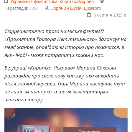
Українська фантастика
,
Коротко.Яскраво
Переглядів: 1761
Зоряний шукач цікавого
6 серпня 2025 р.
Сюрреалістична проза чи міське фентезі?
«Прокляття Григора Нетутешнього» балансує на
межі жанрів, оповідаючи історію про позачасся, в
яке - іноді - може потрапити кожен з нас.
В рубриці «Коротко. Яскраво» Марина Соколян
розповідає про свою нову книжку, яка виходить
після значної перерви. Пані Марина виступає тут
не лише як авторка, а ще як ілюстраторка
власного твору.