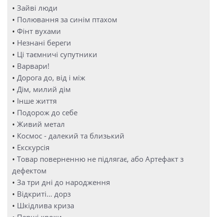
•
Зайві люди
•
Полювання за синім птахом
•
Фінт вухами
•
Незнані береги
•
Ці таємничі супутники
•
Варвари!
•
Дорога до, від і між
•
Дім, милий дім
•
Інше життя
•
Подорож до себе
•
Живий метал
•
Космос - далекий та близький
•
Екскурсія
•
Товар поверненню не підлягає, або Артефакт з
дефектом
•
За три дні до народження
•
Відкриті… дорз
•
Шкідлива криза