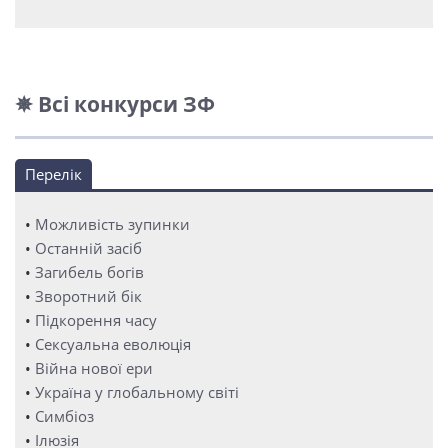
✵ Всі конкурси ЗФ
Перелік
•
Можливість зупинки
•
Останній засіб
•
Загибель богів
•
Зворотний бік
•
Підкорення часу
•
Сексуальна еволюція
•
Війна нової ери
•
Україна у глобальному світі
•
Симбіоз
•
Ілюзія