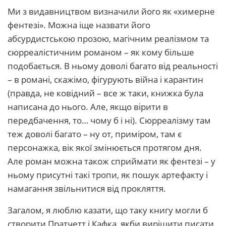
Ми з видавництвом визначили його як «химерне
фентезі». Можна іще назвати його
абсурдистською прозою, магічним реалізмом та
сюрреалістичним романом – як кому більше
подобається. В ньому доволі багато від реальності
– в романі, скажімо, фігурують війна і карантин
(правда, не ковідний – все ж таки, книжка була
написана до нього. Але, якщо вірити в
передбачення, то… чому б і ні). Сюрреалізму там
теж доволі багато – ну от, приміром, там є
персонажка, вік якої змінюється протягом дня.
Але роман можна також сприймати як фентезі – у
ньому присутні такі тропи, як пошук артефакту і
намагання звільнитися від прокляття.
Загалом, я люблю казати, що таку книгу могли б
створити Пратчетт і Кафка, якби вирішити писати