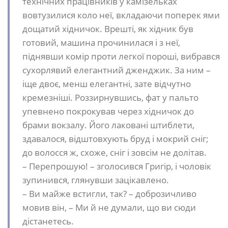
технічних працівників у камізельках
вовтузилися коло неї, вкладаючи поперек ями
дощатий хідничок. Врешті, як хідник був
готовий, машина прочинилася і з неї,
піднявши комір проти легкої пороші, вибрався
сухорлявий елегантний дженджик. За ним –
іще двоє, менш елегантні, зате відчутно
кремезніші. Роззирнувшись, фат у пальто
упевнено покрокував через хідничок до
брами вокзалу. Його лаковані штиблети,
здавалося, відштовхують бруд і мокрий сніг;
до волосся ж, схоже, сніг і зовсім не долітав.
– Перепрошую! – зголосився Григір, і чоловік
зупинився, глянувши зацікавлено.
– Ви майже встигли, так? – доброзичливо
мовив він, – Ми й не думали, що ви сюди
дістанетесь.