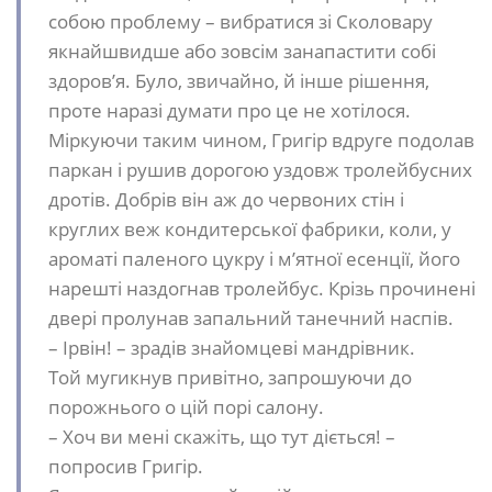
собою проблему – вибратися зі Сколовару
якнайшвидше або зовсім занапастити собі
здоров’я. Було, звичайно, й інше рішення,
проте наразі думати про це не хотілося.
Міркуючи таким чином, Григір вдруге подолав
паркан і рушив дорогою уздовж тролейбусних
дротів. Добрів він аж до червоних стін і
круглих веж кондитерської фабрики, коли, у
ароматі паленого цукру і м’ятної есенції, його
нарешті наздогнав тролейбус. Крізь прочинені
двері пролунав запальний танечний наспів.
– Ірвін! – зрадів знайомцеві мандрівник.
Той мугикнув привітно, запрошуючи до
порожнього о цій порі салону.
– Хоч ви мені скажіть, що тут діється! –
попросив Григір.