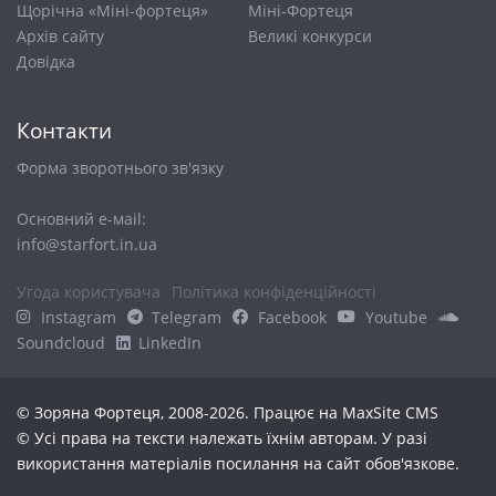
Щорічна «Міні-фортеця»
Міні-Фортеця
Архів сайту
Великі конкурси
Довiдка
Контакти
Форма зворотнього зв'язку
Основний е-маіl:
info@starfort.in.ua
Угода користувача
Політика конфіденційності
Instagram
Telegram
Facebook
Youtube
Soundcloud
LinkedIn
© Зоряна Фортеця, 2008-2026. Працює на
MaxSite CMS
© Усі права на тексти належать їхнім авторам. У разі
використання матеріалів посилання на сайт обов'язкове.