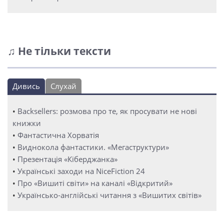
♫ Не тільки тексти
Дивись
Слухай
•
Backsellers: розмова про те, як просувати не нові
книжки
•
Фантастична Хорватія
•
Виднокола фантастики. «Мегаструктури»
•
Презентація «Кіберджанка»
•
Українські заходи на NiceFiction 24
•
Про «Вишиті світи» на каналі «Відкритий»
•
Українсько-англійські читання з «Вишитих світів»