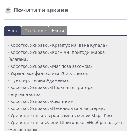
☕ Почитати цікаве
Нове
Особливе
Блоги
•
Коротко. Яскраво. «Крампус на Івана Купала»
•
Коротко. Яскраво. «Космічні пригоди Марка
Ґалаґана»
•
Коротко. Яскраво. «Маг поза законом»
•
Українська фантастика 2025: список
•
Пунктир. Тетяна Адаменко
•
Коротко. Яскраво. «Прокляття Григора
Нетутешнього»
•
Коротко. Яскраво. «Семптем»
•
Коротко. Яскраво. «Незнайомка в люстерку»
•
Уривок з книги «Герой замість мене» Марії Косян
•
Уривок з книги Олени Шпигоцької «Необрана. Цикл
«Нещастимці»