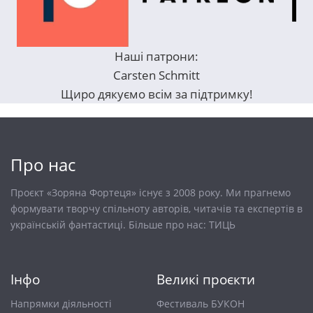
Наші патрони:
Carsten Schmitt
Щиро дякуємо всім за підтримку!
Про нас
Проєкт «Зоряна Фортеця» існує з 2008 року. Ми прагнемо
формувати творчу спільноту авторів, читачів та експертів в
українській фантастиці. Більше про нас:
ТИЦЬ
Інфо
Великі проєкти
Напрямки діяльності
Фестиваль БУКОН