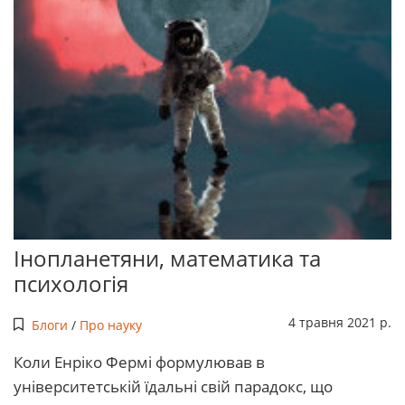
Інопланетяни, математика та
психологія
4 травня 2021 р.
Блоги
/
Про науку
Коли Енріко Фермі формулював в
університетській їдальні свій парадокс, що