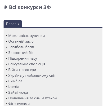
✵ Всі конкурси ЗФ
Перелік
•
Можливість зупинки
•
Останній засіб
•
Загибель богів
•
Зворотний бік
•
Підкорення часу
•
Сексуальна еволюція
•
Війна нової ери
•
Україна у глобальному світі
•
Симбіоз
•
Ілюзія
•
Зайві люди
•
Полювання за синім птахом
•
Фінт вухами