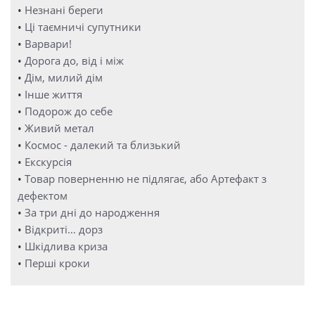
•
Незнані береги
•
Ці таємничі супутники
•
Варвари!
•
Дорога до, від і між
•
Дім, милий дім
•
Інше життя
•
Подорож до себе
•
Живий метал
•
Космос - далекий та близький
•
Екскурсія
•
Товар поверненню не підлягає, або Артефакт з
дефектом
•
За три дні до народження
•
Відкриті… дорз
•
Шкідлива криза
•
Перші кроки