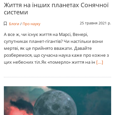
Життя на інших планетах Сонячної
системи
25 травня 2021 р.
Блоги
/
Про науку
А все ж, чи існує життя на Марсі, Венері,
супутниках планет-гігантів? Чи настільки вони
мертві, як це прийнято вважати. Давайте
розберемося, що сучасна наука каже про кожне з
цих небесних тіл.Як «померло» життя на ін
[...]