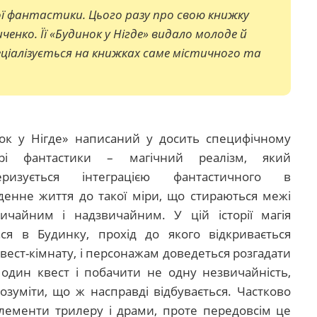
ї фантастики. Цього разу про свою книжку
енко. Її «Будинок у Нігде» видало молоде й
ціалізується на книжках саме містичного та
ок у Нігде» написаний у досить специфічному
нрі фантастики – магічний реалізм, який
теризується інтеграцією фантастичного в
денне життя до такої міри, що стираються межі
ичайним і надзвичайним. У цій історії магія
ася в Будинку, прохід до якого відкривається
квест-кімнату, і персонажам доведеться розгадати
один квест і побачити не одну незвичайність,
озуміти, що ж насправді відбувається. Частково
елементи трилеру і драми, проте передовсім це