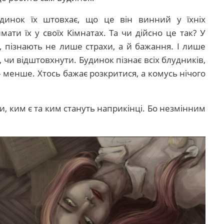
динок їх штовхає, що це він винний у їхніх
ати їх у своїх Кімнатах. Та чи дійсно це так? У
, пізнають не лише страхи, а й бажання. І лише
 чи відштовхнути. Будинок пізнає всіх блудників,
– менше. Хтось бажає розкритися, а комусь нічого
ди, ким є та ким стануть наприкінці. Бо незмінним