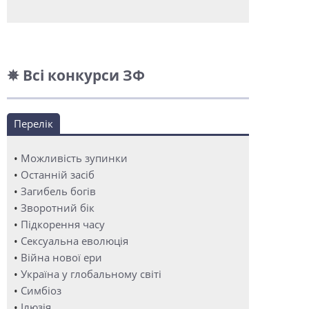
✵ Всі конкурси ЗФ
Перелік
•
Можливість зупинки
•
Останній засіб
•
Загибель богів
•
Зворотний бік
•
Підкорення часу
•
Сексуальна еволюція
•
Війна нової ери
•
Україна у глобальному світі
•
Симбіоз
•
Ілюзія