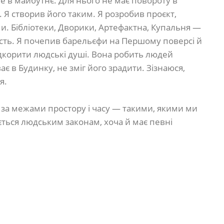
е в майбутнє. Для нього не має повороту в
 Я створив його таким. Я розробив проєкт,
ми. Бібліотеки, Дворики, Артефактна, Купальня —
ність. Я почепив барельєфи на Першому поверсі й
ідкорити людські душі. Вона робить людей
є в Будинку, не зміг його зрадити. Зізнаюся,
я.
, за межами простору і часу — такими, якими ми
ється людським законам, хоча й має певні