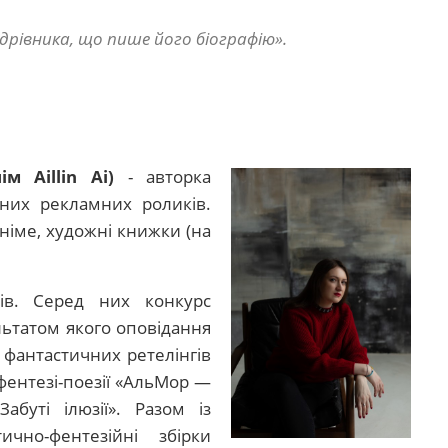
рівника, що пише його біографію».
ім Aillin Ai)
- авторка
йних рекламних роликів.
німе, художні книжки (на
сів. Серед них конкурс
ультатом якого оповідання
 фантастичних ретелінгів
 фентезі-поезії «АльМор —
абуті ілюзії». Разом із
чно-фентезійні збірки