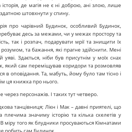
 історія, де магія не є ні доброю, ані злою, лише
 здатною штовхнути у спину.
орія про чарівний Будинок, особливий Будинок,
еребуває десь за межами, чи у межах простору та
ть, так і розпач, подарувати мрії та знищити їх
 розумом, та бажання, які прагне здійснити. Мені
й уяві. Здається, ніби був присутнім у моїх снах
ок, який сам переміщував коридори та розмовляв
 в оповідання. Та, мабуть, йому було там тісно і
сім ця книжка про нього.
 через персонажів. І таких тут четверо.
кова танцівниця; Лієн і Мак – давні приятелі, що
а плечима значиму історію та кілька скелетів у
. В міру того як блудники просуваються Кімнатами
 це робить сам Будинок.