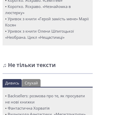
•
Коротко. Яскраво. «Семптем»
•
Коротко. Яскраво. «Незнайомка в
люстерку»
•
Уривок з книги «Герой замість мене» Марії
Косян
•
Уривок з книги Олени Шпигоцької
«Необрана. Цикл «Нещастимці»
♫ Не тільки тексти
Дивись
Слухай
•
Backsellers: розмова про те, як просувати
не нові книжки
•
Фантастична Хорватія
•
Виднокола фантастики. «Мегаструктури»