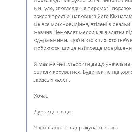
проте Будинок рухається лінійно та лиш
минуле, споглядання перемог і поразок.
заклав простір, наповнив його Кімната
це все мої сновидіння, втілені в реаль
навчив Немовлят мелодії, яка здатна п
одержимими, щоб ніхто з тих, хто побува
побоююся, що це найкраще моє рішенн
Я мав на меті створити дещо унікальне
звикли керуватися. Будинок не підкоря
людські якості.
Хоча…
Дурниці все це.
Я хотів лише подорожувати в часі.