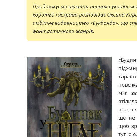
Продовжуємо шукати новинки українсько
коротко і яскраво розповідає Оксана Кирич
амбітне видавництво «Букбанда», що спе
фантастичного жанрів.
«Будин
піджа
харак
повсяк
між зв
втілил
через 
ще не 
щоб зр
тут є 