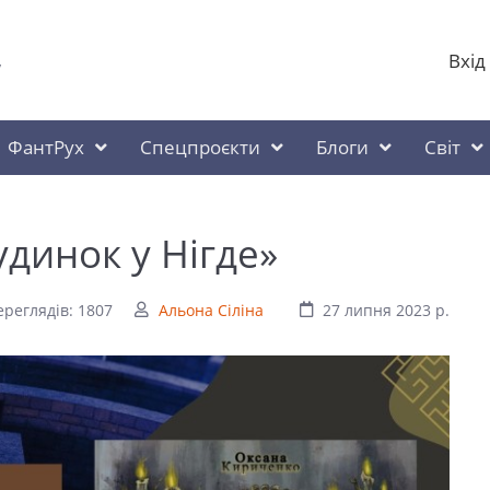
Вхід
у
ФантРух
Спецпроєкти
Блоги
Світ
удинок у Нігде»
ереглядів: 1807
Альона Сіліна
27 липня 2023 р.