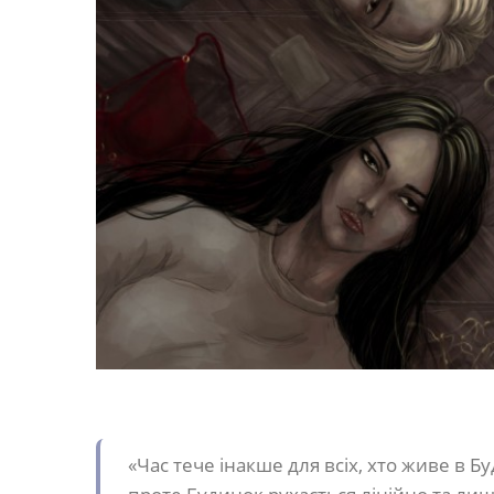
«Час тече інакше для всіх, хто живе в 