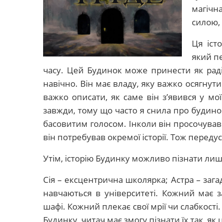
магічна
силою,
Ця іст
який п
часу. Цей Будинок може принести як радіс
навічно. Він має владу, яку важко осягнути
важко описати, як саме він з’явився у мої
завжди, тому що часто я снила про будин
басовитим голосом. Інколи він просочувався
він потребував окремої історії. Тож переду
Утім, історію Будинку можливо пізнати лише
Сія – ексцентрична школярка; Астра – загад
навчаються в університеті. Кожний має з
шафі. Кожний плекає свої мрії чи слабкості
Будинку, читач має змогу пізнати їх так, як