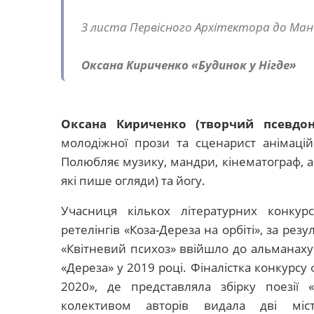
З листа Первісного Архітектора до Манд
Оксана Кириченко «Будинок у Нігде»
Оксана Кириченко (творчий псевдон
молодіжної прози та сценарист анімаці
Полюбляє музику, мандри, кінематограф, а
які пише огляди) та йогу.
Учасниця кількох літературних конкур
ретелінгів «Коза-Дереза на орбіті», за рез
«Квітневий психоз» ввійшло до альманаху
«Дереза» у 2019 році. Фіналістка конкурсу
2020», де представляла збірку поезії «З
колективом авторів видала дві місти