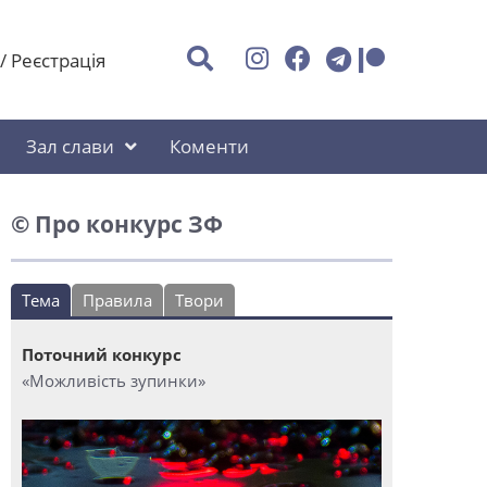
/
Реєстрація
Зал слави
Коменти
© Про конкурс ЗФ
Тема
Правила
Твори
Поточний конкурс
«Можливість зупинки»