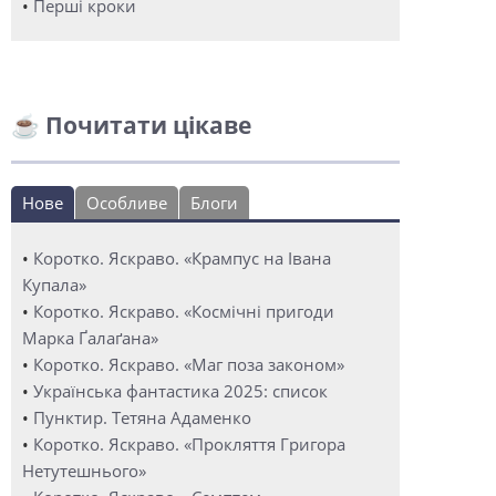
•
Перші кроки
☕ Почитати цікаве
Нове
Особливе
Блоги
•
Коротко. Яскраво. «Крампус на Івана
Купала»
•
Коротко. Яскраво. «Космічні пригоди
Марка Ґалаґана»
•
Коротко. Яскраво. «Маг поза законом»
•
Українська фантастика 2025: список
•
Пунктир. Тетяна Адаменко
•
Коротко. Яскраво. «Прокляття Григора
Нетутешнього»