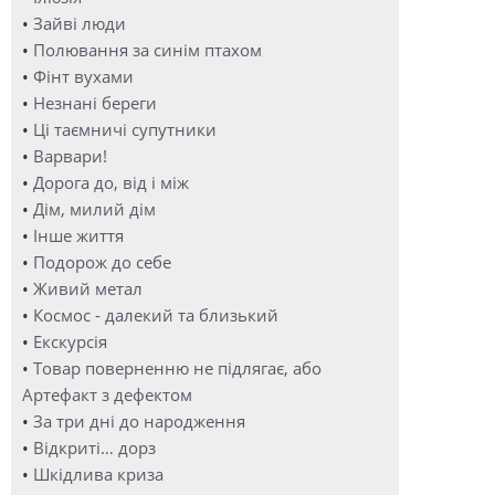
•
Зайві люди
•
Полювання за синім птахом
•
Фінт вухами
•
Незнані береги
•
Ці таємничі супутники
•
Варвари!
•
Дорога до, від і між
•
Дім, милий дім
•
Інше життя
•
Подорож до себе
•
Живий метал
•
Космос - далекий та близький
•
Екскурсія
•
Товар поверненню не підлягає, або
Артефакт з дефектом
•
За три дні до народження
•
Відкриті… дорз
•
Шкідлива криза