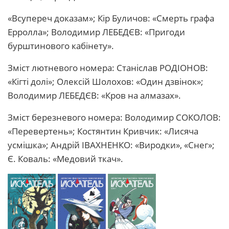
«Всупереч доказам»; Кір Буличов: «Смерть графа
Ерролла»; Володимир ЛЕБЕДЄВ: «Пригоди
бурштинового кабінету».
Зміст лютневого номера: Cтаніслав РОДІОНОВ:
«Кігті долі»; Олексій Шолохов: «Один дзвінок»;
Володимир ЛЕБЕДЄВ: «Кров на алмазах».
Зміст березневого номера: Володимир СОКОЛОВ:
«Перевертень»; Костянтин Кривчик: «Лисяча
усмішка»; Андрій ІВАХНЕНКО: «Виродки», «Cнег»;
Є. Коваль: «Медовий ткач».