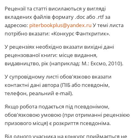
Рецензії та статті висилаються у вигляді
вкладених файлів формату .doc або .rtf за
адресою:
piterbookplus@yandex.ru
У темі листа
потрібно вказати: «Конкурс Фанткритик».
У рецензіях необхідно вказати вихідні дані
рецензованої книги: місце видання,
видавництво, рік (наприклад: М.: Ексмо, 2010).
У супровідному листі обов'язково вказати
контактні дані автора (ПІБ або псевдонім,
телефон, реальний e-mail).
Якщо робота подається під псевдонімом,
обов'язковою умовою (при отриманні рецензією
призового місця) є розкриття псевдоніма.
Від одного учасника на конкурс приймається не