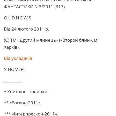
ФАHТАСТИКИ N 3/2011 (317)
O L D N E W S
Від 24 лютого 2011 р.
(С) ТМ «Другий млинець» («Второй блин», м.
Харків).
Від укладачів
У HОМЕРІ:
_________
* Книжкові новинки.
** «Роскон-2011».
*** «Інтерпрескон-2011».