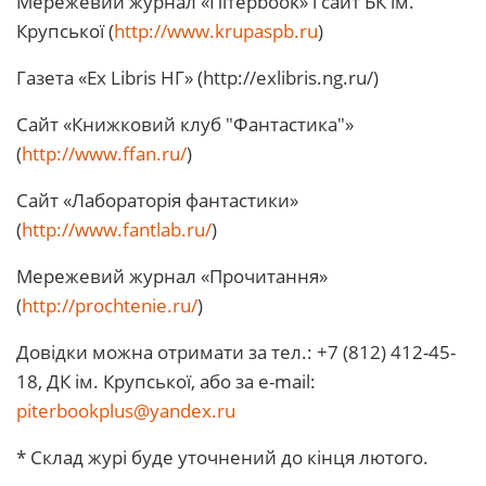
Мережевий журнал «Пітерbook» і сайт БК ім.
Крупської (
http://www.krupaspb.ru
)
Газета «Ex Libris НГ» (http://exlibris.ng.ru/)
Сайт «Книжковий клуб "Фантастика"»
(
http://www.ffan.ru/
)
Сайт «Лабораторія фантастики»
(
http://www.fantlab.ru/
)
Мережевий журнал «Прочитання»
(
http://prochtenie.ru/
)
Довідки можна отримати за тел.: +7 (812) 412-45-
18, ДК ім. Крупської, або за e-mail:
piterbookplus@yandex.ru
* Склад журі буде уточнений до кінця лютого.