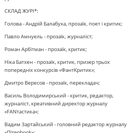
СКЛАД ЖУРІ*:
Голова - Андрій Балабуха, прозаїк, поет і критик;
Павло Амнуель - прозаїк, журналіст;
Роман Арбітман - прозаїк, критик;
Ніка Батхен - прозаїк, критик, призер трьох
попередніх конкурсів «ФантКритик»;
Дмитро Вересов - прозаїк, перекладач;
Василь Володимирський - критик, редактор,
журналіст, креативний директор журналу
«FANтастика»;
Вадим Зартайський - головний редактор журналу
«Пітерbook»;