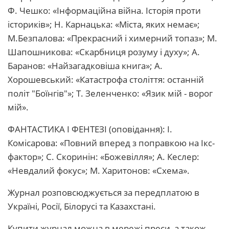
Ф. Чешко: «Інформаційна війна. Історія проти
істориків»; Н. Карнацька: «Міста, яких немає»;
М.Безпалова: «Прекрасний і химерний топаз»; М.
Шапошникова: «Скарбниця розуму і духу»; А.
Баранов: «Найзагадковіша книга»; А.
Хорошевський: «Катастрофа століття: останній
політ "Боїнгів"»; Т. Зеленченко: «Язик мій - ворог
мій».
ФАНТАСТИКА І ФЕНТЕЗІ (оповідання): І.
Комісарова: «Повний вперед з поправкою на Ікс-
фактор»; С. Скоринін: «Божевілля»; А. Кеслер:
«Невдалий фокус»; М. Харитонов: «Схема».
Журнал розповсюджується за передплатою в
Україні, Росії, Білорусі та Казахстані.
Купити журнал можна в мережі преси, а також