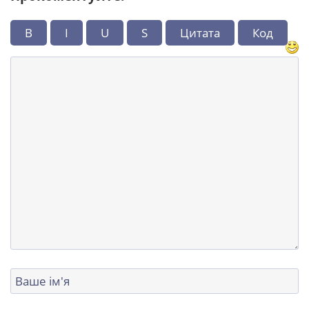
B
I
U
S
Цитата
Код