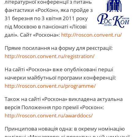
літературної конференції з питань
фантастики «РосКон», яка пройде з
31 березня по 3 квітня 2011 року
під Москвою в пансіонаті «Лісові
далі». Сайт «Роскона»:
http://roscon.convent.ru/
Пряме посилання на форму для реєстрації:
http://roscon.convent.ru/registration/
На сайті «Роскона» вже опубліковані перші
начерки майбутньої програми конференції:
http://roscon.convent.ru/programme/
Також на сайті «Роскона» викладена актуальна
версія Положення про премії «Роскон»:
http://roscon.convent.ru/awarddocs/
Принципова новація одна: в окрему номінацію
виділені «Межавторські проекти»; в цій номінації