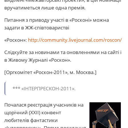
вручатиметься лише одна премія.
Питання з приводу участі в «Росконі» можна
задати в ЖЖ-співтоваристві
«Роскон»:
http://community.livejournal.com/roscon/
Слідкуйте за новинами та оновленнями на сайті і
в Живому Журналі «Роскон».
[Оргкомітет «Роскон-2011», м. Москва.]
*** «ІНТЕРПРЕСКОН-2011».
Почалася реєстрація учасників на
щорічний (XXII) конвент
любителів фантастики
«Інтерпрескон». Пряме посилання