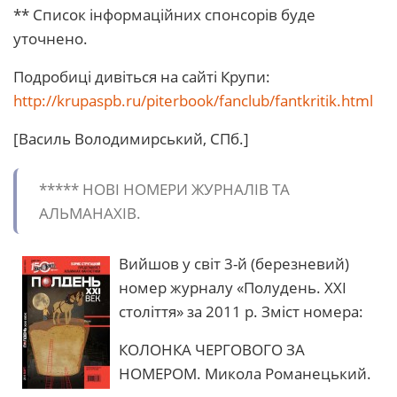
** Список інформаційних спонсорів буде
уточнено.
Подробиці дивіться на сайті Крупи:
http://krupaspb.ru/piterbook/fanclub/fantkritik.html
[Василь Володимирський, СПб.]
***** HОВІ HОМЕРИ ЖУРHАЛІВ ТА
АЛЬМАНАХІВ.
Вийшов у світ 3-й (березневий)
номер журналу «Полудень. XXI
століття» за 2011 р. Зміст номера:
КОЛОНКА ЧЕРГОВОГО ЗА
НОМЕРОМ. Микола Романецький.