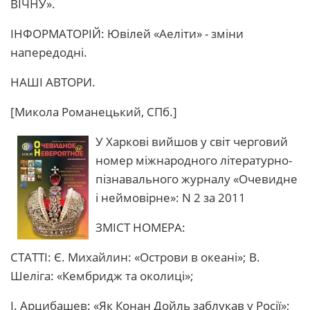
ВІЧНУ».
ІНФОРМАТОРІЙ: Ювілей «Аеліти» - зміни
напередодні.
НАШІ АВТОРИ.
[Микола Романецький, СПб.]
У Харкові вийшов у світ черговий
номер міжнародного літературно-
пізнавального журналу «Очевидне
і неймовірне»: N 2 за 2011
ЗМІСТ НОМЕРА:
СТАТТІ: Є. Михайлин: «Острови в океані»; В.
Шеліга: «Кембридж та околиці»;
І. Арцибашев: «Як Конан Дойль заблукав у Росії»;