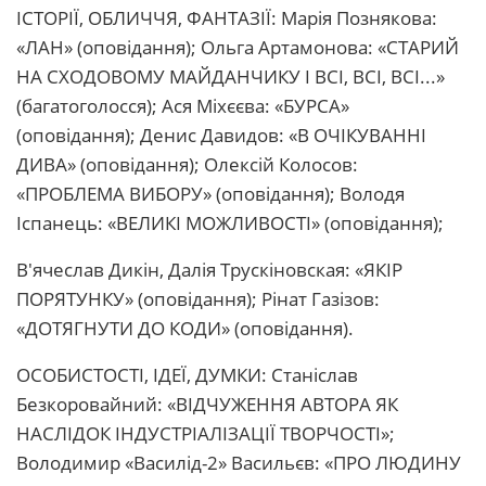
ІСТОРІЇ, ОБЛИЧЧЯ, ФАНТАЗІЇ: Марія Познякова:
«ЛАН» (оповідання); Ольга Артамонова: «СТАРИЙ
НА СХОДОВОМУ МАЙДАНЧИКУ І ВСІ, ВСІ, ВСІ...»
(багатоголосся); Ася Міхєєва: «БУРСА»
(оповідання); Денис Давидов: «В ОЧІКУВАННІ
ДИВА» (оповідання); Олексій Колосов:
«ПРОБЛЕМА ВИБОРУ» (оповідання); Володя
Іспанець: «ВЕЛИКІ МОЖЛИВОСТІ» (оповідання);
В'ячеслав Дикін, Далія Трускіновская: «ЯКІР
ПОРЯТУНКУ» (оповідання); Рінат Газізов:
«ДОТЯГНУТИ ДО КОДИ» (оповідання).
ОСОБИСТОСТІ, ІДЕЇ, ДУМКИ: Станіслав
Безкоровайний: «ВІДЧУЖЕННЯ АВТОРА ЯК
НАСЛІДОК ІНДУСТРІАЛІЗАЦІЇ ТВОРЧОСТІ»;
Володимир «Василід-2» Васильєв: «ПРО ЛЮДИНУ