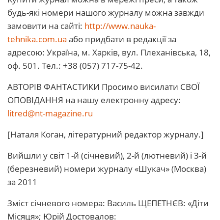
будь-які номери нашого журналу можна завжди
замовити на сайті:
http://www.nauka-
tehnika.com.ua
або придбати в редакції за
адресою: Україна, м. Харків, вул. Плеханівська, 18,
оф. 501. Тел.: +38 (057) 717-75-42.
АВТОРІВ ФАНТАСТИКИ Просимо висилати СВОЇ
ОПОВІДАННЯ на нашу електронну адресу:
litred@nt-magazine.ru
[Наталя Коган, літературний редактор журналу.]
Вийшли у світ 1-й (січневий), 2-й (лютневий) і 3-й
(березневий) номери журналу «Шукач» (Москва)
за 2011
Зміст січневого номера: Василь ЩЕПЕТНЄВ: «Діти
Місяця»; Юрій Достовалов: