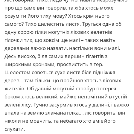
про що саме він говорив, та хіба хтось може
розуміти його тиху мову? Хтось крім нього
самого? Тихо шелестить листя. Труться одна об
одну корою гілки могутніх лісових велетнів і
гілочки тих, що зовсім ще малі – таких навіть
деревами важко назвати, настільки вони малі.
Десь високо, біля самих вершин гігантів з
широкими кронами, просвистить вітер.
Шелестом озветься сухе листя біля підніжжя
дерев – там тільки що пройшов хтось з лісових
жителів. Об давній могутній стовбур потерся
боком хтось великий, майже непомітний в густій
зелені лісу. Гучно засурмив хтось у далині, і важко
впала на землю зламана гілка…, ліс говорить, він
ніколи не мовчить, та небагато хто вміє його
слухати.