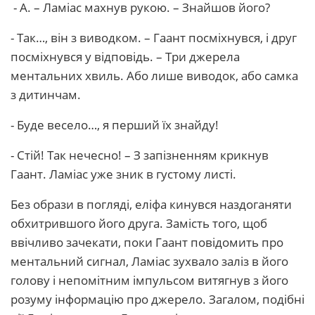
- А. – Ламіас махнув рукою. – Знайшов його?
- Так…, він з виводком. – Гаант посміхнувся, і друг
посміхнувся у відповідь. – Три джерела
ментальних хвиль. Або лише виводок, або самка
з дитинчам.
- Буде весело…, я перший їх знайду!
- Стій! Так нечесно! – З запізненням крикнув
Гаант. Ламіас уже зник в густому листі.
Без образи в погляді, еліфа кинувся наздоганяти
обхитрившого його друга. Замість того, щоб
ввічливо зачекати, поки Гаант повідомить про
ментальний сигнал, Ламіас зухвало заліз в його
голову і непомітним імпульсом витягнув з його
розуму інформацію про джерело. Загалом, подібні