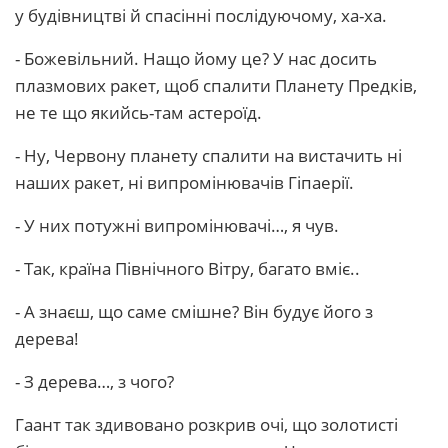
у будівництві й спасінні послідуючому, ха-ха.
- Божевільний. Нащо йому це? У нас досить
плазмових ракет, щоб спалити Планету Предків,
не те що якийсь-там астероїд.
- Ну, Червону планету спалити на вистачить ні
наших ракет, ні випромінювачів Гіпаерії.
- У них потужні випромінювачі…, я чув.
- Так, країна Північного Вітру, багато вміє..
- А знаєш, що саме смішне? Він будує його з
дерева!
- З дерева…, з чого?
Гаант так здивовано розкрив очі, що золотисті