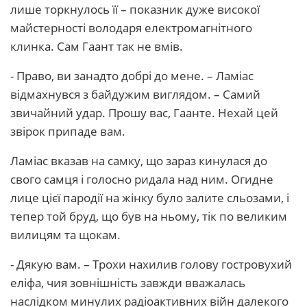
лише торкнулось її – показник дуже високої
майстерності володаря електромагнітного
клинка. Сам Гаант так не вмів.
- Право, ви занадто добрі до мене. – Ламіас
відмахнувся з байдужим виглядом. – Самий
звичайний удар. Прошу вас, Гаанте. Нехай цей
звірок припаде вам.
Ламіас вказав на самку, що зараз кинулася до
свого самця і голосно ридала над ним. Огидне
лице цієї пародії на жінку було залите сльозами, і
тепер той бруд, що був на ньому, тік по великим
вилицям та щокам.
- Дякую вам. – Трохи нахилив голову гостровухий
еліфа, чия зовнішність завжди вважалась
наслідком минулих радіоактивних війн далекого