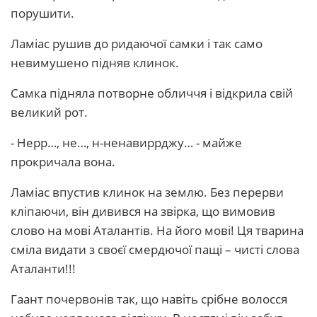
порушити.
Ламіас рушив до ридаючої самки і так само
невимушено підняв клинок.
Самка підняла потворне обличчя і відкрила свій
великий рот.
- Нерр…, не…, н-ненавиррджу… - майже
прокричала вона.
Ламіас впустив клинок на землю. Без перерви
кліпаючи, він дивився на звірка, що вимовив
слово на мові Аталантів. На його мові! Ця тварина
сміла видати з своєї смердючої пащі – чисті слова
Аталанти!!!
Гаант почервонів так, що навіть срібне волосся