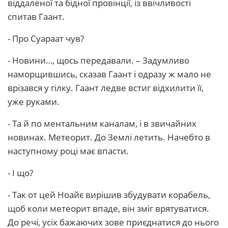
віддаленої та бідної провінції, із ввічливості
спитав Гаант.
- Про Суараат чув?
- Новини…, щось передавали. – Задумливо
наморщившись, сказав Гаант і одразу ж мало не
врізався у гілку. Гаант ледве встиг відхилити її,
уже руками.
- Та й по ментальним каналам, і в звичайних
новинах. Метеорит. До Землі летить. Начебто в
наступному році має впасти.
- І що?
- Так от цей Ноайє вирішив збудувати корабель,
щоб коли метеорит впаде, він зміг врятуватися.
До речі, усіх бажаючих зове приєднатися до нього