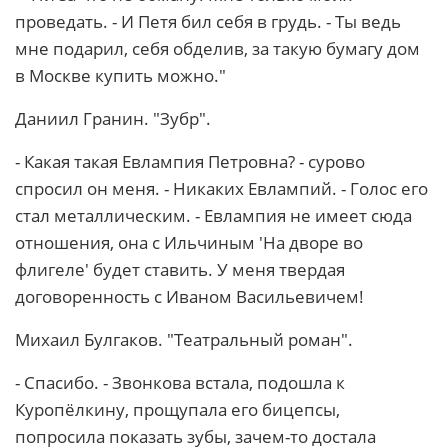
проведать. - И Петя бил себя в грудь. - Ты ведь
мне подарил, себя обделив, за такую бумагу дом
в Москве купить можно."
Даниил Гранин. "Зубр".
- Какая такая Евлампия Петровна? - сурово
спросил он меня. - Никаких Евлампий. - Голос его
стал металлическим. - Евлампия не имеет сюда
отношения, она с Ильчиным 'На дворе во
флигеле' будет ставить. У меня твердая
договоренность с Иваном Васильевичем!
Михаил Булгаков. "Театральный роман".
- Спасибо. - Звонкова встала, подошла к
Куропёлкину, прощупала его бицепсы,
попросила показать зубы, зачем-то достала