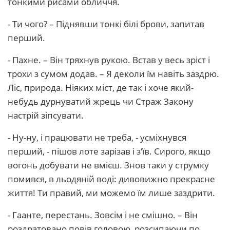
тонкими рисами обличчя.
- Ти чого? – Піднявши тонкі білі брови, запитав
перший.
- Пахне. – Він тряхнув рукою. Встав у весь зріст і
трохи з сумом додав. – Я деколи їм навіть заздрю.
Ліс, природа. Ніяких міст, де так і хоче який-
небудь дурнуватий жрець чи Страж Закону
настрій зіпсувати.
- Ну-ну, і працювати не треба, - усміхнувся
перший, - пішов лоте зарізав і з‘їв. Сирого, якщо
вогонь добувати не вмієш. Знов таки у струмку
помився, в льодяній воді: дивовижно прекрасне
життя! Ти правий, ми можемо їм лише заздрити.
- Гаанте, перестань. Зовсім і не смішно. – Він
роздратовано повів головою, розсипаючи по