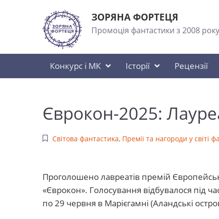
ЗОРЯНА ФОРТЕЦЯ
Промоція фантастики з 2008 рок
Конкурс і МК
Історії
Рецензії
Єврокон-2025: Лауре
Світова фантастика
,
Премії та нагороди у світі 
Проголошено лавреатів премій Європейськ
«Єврокон».
Голосування відбувалося під ча
по 29 червня в Марієгамні (Аландські остро