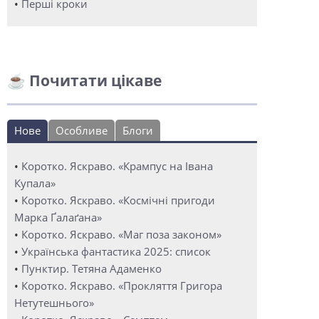
•
Перші кроки
☕ Почитати цікаве
Нове
Особливе
Блоги
•
Коротко. Яскраво. «Крампус на Івана
Купала»
•
Коротко. Яскраво. «Космічні пригоди
Марка Ґалаґана»
•
Коротко. Яскраво. «Маг поза законом»
•
Українська фантастика 2025: список
•
Пунктир. Тетяна Адаменко
•
Коротко. Яскраво. «Прокляття Григора
Нетутешнього»