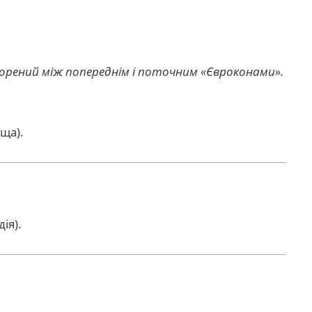
творений між попереднім і поточним «Євроконами».
ща).
ія).