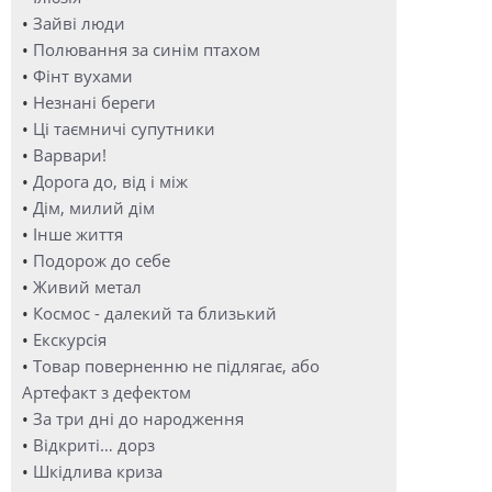
•
Зайві люди
•
Полювання за синім птахом
•
Фінт вухами
•
Незнані береги
•
Ці таємничі супутники
•
Варвари!
•
Дорога до, від і між
•
Дім, милий дім
•
Інше життя
•
Подорож до себе
•
Живий метал
•
Космос - далекий та близький
•
Екскурсія
•
Товар поверненню не підлягає, або
Артефакт з дефектом
•
За три дні до народження
•
Відкриті… дорз
•
Шкідлива криза