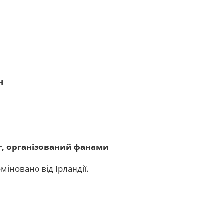
н
т, організований фанами
міновано від Ірландії.