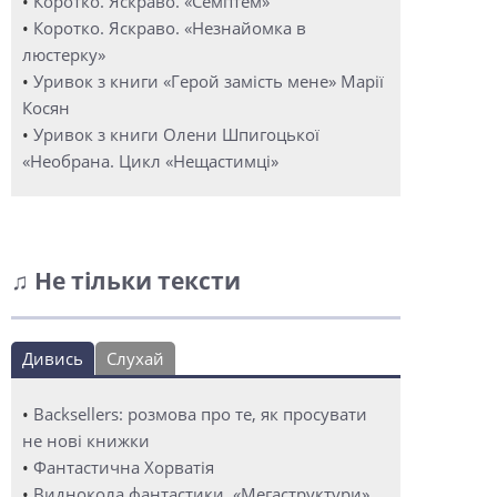
•
Коротко. Яскраво. «Семптем»
•
Коротко. Яскраво. «Незнайомка в
люстерку»
•
Уривок з книги «Герой замість мене» Марії
Косян
•
Уривок з книги Олени Шпигоцької
«Необрана. Цикл «Нещастимці»
♫ Не тільки тексти
Дивись
Слухай
•
Backsellers: розмова про те, як просувати
не нові книжки
•
Фантастична Хорватія
•
Виднокола фантастики. «Мегаструктури»