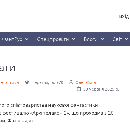
Вхід
у
ФантРух
Спецпроєкти
Блоги
Світ
ати
фантастики
Переглядів: 970
Олег Сілін
30 червня 2025 р.
ого співтовариства наукової фантастики
с фестивалю «Архіпелакон 2», що проходив з 26
ви, Фінляндія).