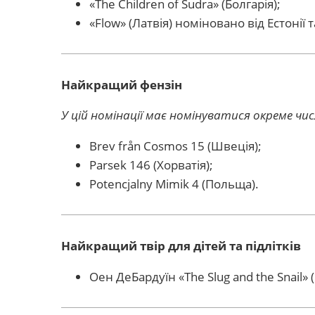
«The Children of Sudra» (Болгарія);
«Flow» (Латвія) номіновано від Естонії
Найкращий фензін
У цій номінації має номінуватися окреме чис
Brev från Cosmos 15 (Швеція);
Parsek 146 (Хорватія);
Potencjalny Mimik 4 (Польща).
Найкращий твір для дітей та підлітків
Оен ДеБардуїн «The Slug and the Snail» (