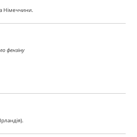
 та Німеччини.
ло фензіну
Ірландія).