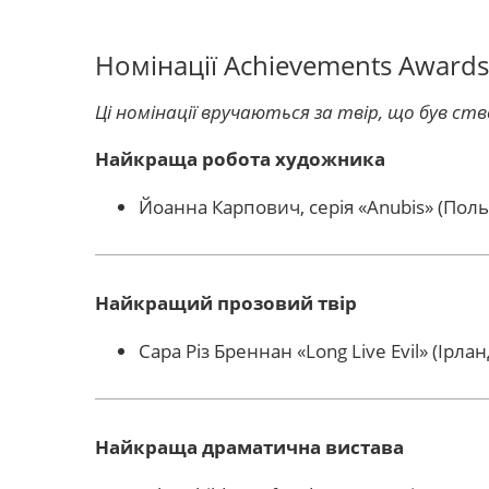
Номінації Achievements Awards
Ці номінації вручаються за твір, що був с
Найкраща робота художника
Йоанна Карпович, серія «Anubis» (Поль
Найкращий прозовий твір
Сара Різ Бреннан «Long Live Evil» (Ірланд
Найкраща драматична вистава