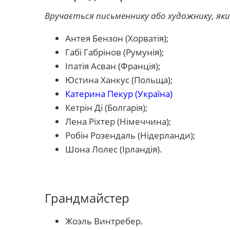
Вручається письменнику або художнику, як
Антея Бензон (Хорватія);
Габі Габрінов (Румунія);
Іпатія Асван (Франція);
Юстина Ханкус (Польща);
Катерина Пекур (Україна)
Кетрін Ді (Болгарія);
Лена Ріхтер (Німеччина);
Робін Розендаль (Нідерланди);
Шона Лолес (Ірландія).
Грандмайстер
Жоэль Винтребер.