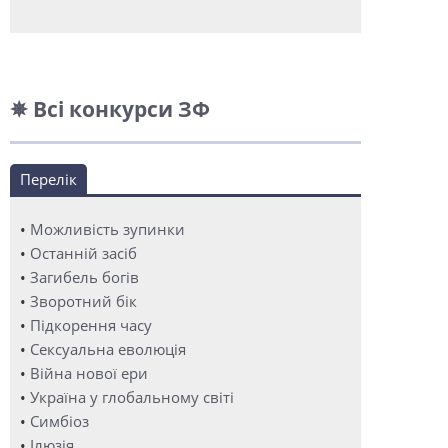
✵ Всі конкурси ЗФ
Перелік
•
Можливість зупинки
•
Останній засіб
•
Загибель богів
•
Зворотний бік
•
Підкорення часу
•
Сексуальна еволюція
•
Війна нової ери
•
Україна у глобальному світі
•
Симбіоз
•
Ілюзія