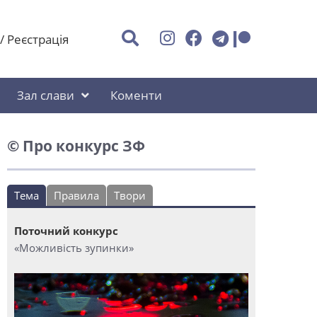
/
Реєстрація
Зал слави
Коменти
© Про конкурс ЗФ
Тема
Правила
Твори
Поточний конкурс
«Можливість зупинки»