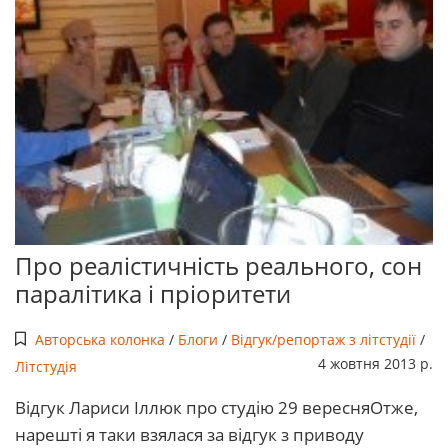
Про реалістичність реального, сон
паралітика і пріоритети
Авторська колонка
/
Блоги
/
Відгук/репортаж з літстудії
/
4 жовтня 2013 р.
Літстудія
Відгук Лариси Іллюк про студію 29 вересняОтже,
нарешті я таки взялася за відгук з приводу