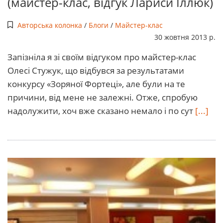
(майстер-клас, відгук Лариси Іллюк)
Авторська колонка
/
Блоги
/
Майстер-клас
30 жовтня 2013 р.
Запізніла я зі своїм відгуком про майстер-клас
Олесі Стужук, що відбувся за результатами
конкурсу «Зоряної Фортеці», але були на те
причини, від мене не залежні. Отже, спробую
надолужити, хоч вже сказано немало і по сут
[...]