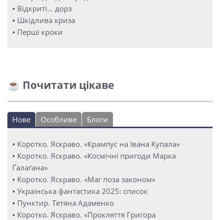
•
Відкриті… дорз
•
Шкідлива криза
•
Перші кроки
☕ Почитати цікаве
Нове
Особливе
Блоги
•
Коротко. Яскраво. «Крампус на Івана Купала»
•
Коротко. Яскраво. «Космічні пригоди Марка
Ґалаґана»
•
Коротко. Яскраво. «Маг поза законом»
•
Українська фантастика 2025: список
•
Пунктир. Тетяна Адаменко
•
Коротко. Яскраво. «Прокляття Григора