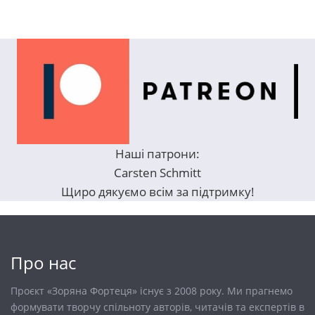
Наші патрони:
Carsten Schmitt
Щиро дякуємо всім за підтримку!
Про нас
Проєкт «Зоряна Фортеця» існує з 2008 року. Ми прагнемо
формувати творчу спільноту авторів, читачів та експертів в