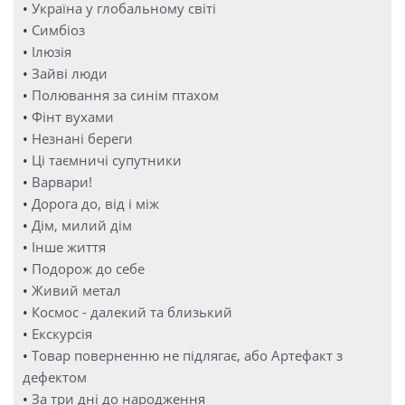
•
Україна у глобальному світі
•
Симбіоз
•
Ілюзія
•
Зайві люди
•
Полювання за синім птахом
•
Фінт вухами
•
Незнані береги
•
Ці таємничі супутники
•
Варвари!
•
Дорога до, від і між
•
Дім, милий дім
•
Інше життя
•
Подорож до себе
•
Живий метал
•
Космос - далекий та близький
•
Екскурсія
•
Товар поверненню не підлягає, або Артефакт з
дефектом
•
За три дні до народження