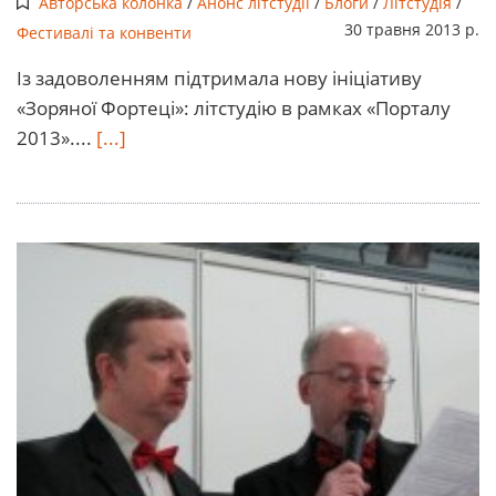
Авторська колонка
/
Анонс літстудії
/
Блоги
/
Літстудія
/
30 травня 2013 р.
Фестивалі та конвенти
Із задоволенням підтримала нову ініціативу
«Зоряної Фортеці»: літстудію в рамках «Порталу
2013»....
[...]