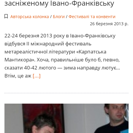
засніженому Івано-Франківську
Авторська колонка
/
Блоги
/
Фестивалі та конвенти
26 березня 2013 р.
22-24 березня 2013 року в Івано-Франківську
відбувся ІІ міжнародний фестиваль
метареалістичної літератури «Карпатська
Мантикора». Хоча, правильніше було б, певно,
сказати 40-42 лютого — зима направду лютує…
Втім, це аж
[...]