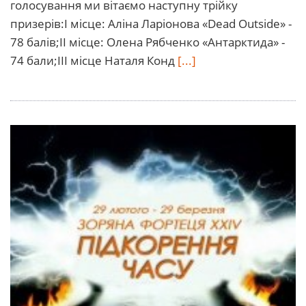
голосування ми вітаємо наступну трійку
призерів:І місце: Аліна Ларіонова «Dead Outside» -
78 балів;ІІ місце: Олена Рябченко «Антарктида» -
74 бали;ІІІ місце Наталя Конд
[...]