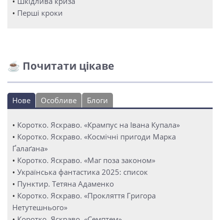
•
Шкідлива криза
•
Перші кроки
☕ Почитати цікаве
Нове
Особливе
Блоги
•
Коротко. Яскраво. «Крампус на Івана Купала»
•
Коротко. Яскраво. «Космічні пригоди Марка
Ґалаґана»
•
Коротко. Яскраво. «Маг поза законом»
•
Українська фантастика 2025: список
•
Пунктир. Тетяна Адаменко
•
Коротко. Яскраво. «Прокляття Григора
Нетутешнього»
•
Коротко. Яскраво. «Семптем»