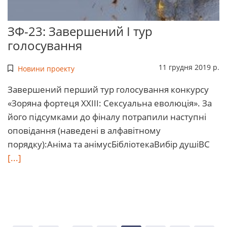
ЗФ-23: Завершений І тур
голосування
11 грудня 2019 р.
Новини проекту
Завершений перший тур голосування конкурсу
«Зоряна фортеця ХХІІІ: Сексуальна еволюція». За
його підсумками до фіналу потрапили наступні
оповідання (наведені в алфавітному
порядку):Аніма та анімусБібліотекаВибір душіВС
[...]