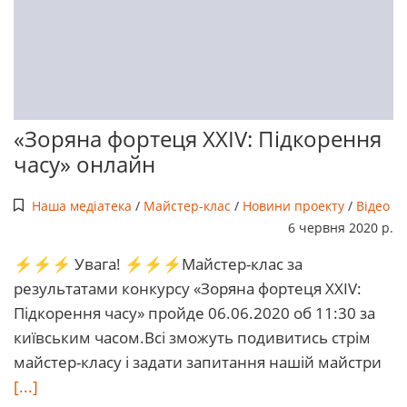
«Зоряна фортеця XXIV: Підкорення
часу» онлайн
Наша медіатека
/
Майстер-клас
/
Новини проекту
/
Відео
6 червня 2020 р.
⚡️⚡️⚡️ Увага! ⚡️⚡️⚡Майстер-клас за
результатами конкурсу «Зоряна фортеця XXIV:
Підкорення часу» пройде 06.06.2020 об 11:30 за
київським часом.Всі зможуть подивитись стрім
майстер-класу і задати запитання нашій майстри
[...]