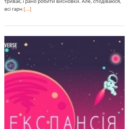
триває, і рано робити висновки. Але, сподіваюся,
всі гарн
[...]