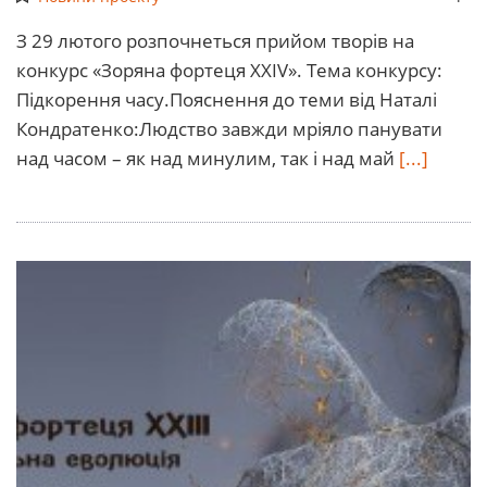
З 29 лютого розпочнеться прийом творів на
конкурс «Зоряна фортеця XXIV». Тема конкурсу:
Підкорення часу.Пояснення до теми від Наталі
Кондратенко:Людство завжди мріяло панувати
над часом – як над минулим, так і над май
[...]