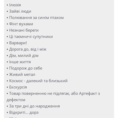
•
Ілюзія
•
Зайві люди
•
Полювання за синім птахом
•
Фінт вухами
•
Незнані береги
•
Ці таємничі супутники
•
Варвари!
•
Дорога до, від і між
•
Дім, милий дім
•
Інше життя
•
Подорож до себе
•
Живий метал
•
Космос - далекий та близький
•
Екскурсія
•
Товар поверненню не підлягає, або Артефакт з
дефектом
•
За три дні до народження
•
Відкриті… дорз