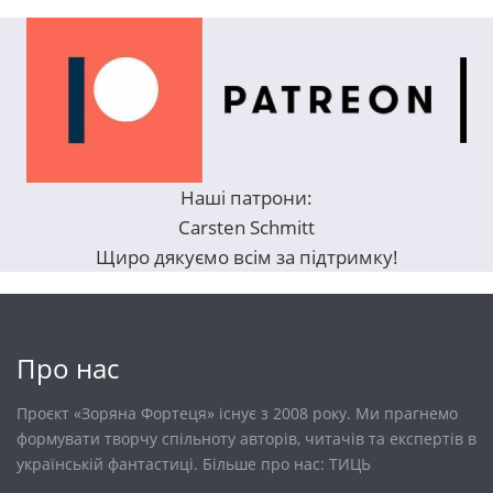
Наші патрони:
Carsten Schmitt
Щиро дякуємо всім за підтримку!
Про нас
Проєкт «Зоряна Фортеця» існує з 2008 року. Ми прагнемо
формувати творчу спільноту авторів, читачів та експертів в
українській фантастиці. Більше про нас:
ТИЦЬ