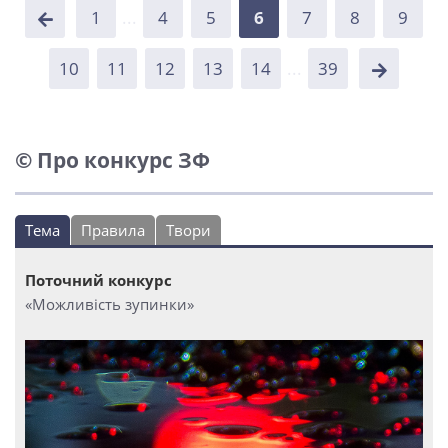
1
...
4
5
6
7
8
9
10
11
12
13
14
...
39
© Про конкурс ЗФ
Тема
Правила
Твори
Поточний конкурс
«Можливість зупинки»