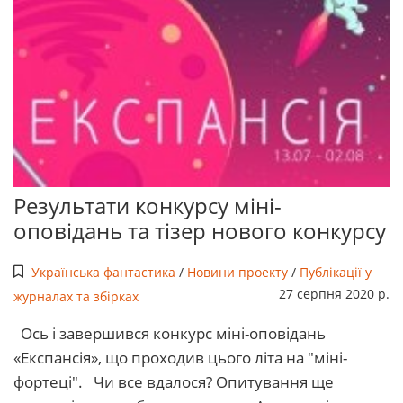
Результати конкурсу міні-
оповідань та тізер нового конкурсу
Українська фантастика
/
Новини проекту
/
Публікації у
27 серпня 2020 р.
журналах та збірках
Ось і завершився конкурс міні-оповідань
«Експансія», що проходив цього літа на "міні-
фортеці". Чи все вдалося? Опитування ще