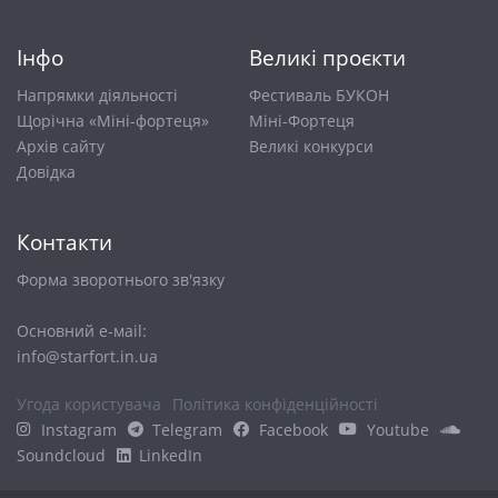
Інфо
Великі проєкти
Напрямки діяльності
Фестиваль БУКОН
Щорічна «Міні-фортеця»
Міні-Фортеця
Архів сайту
Великі конкурси
Довiдка
Контакти
Форма зворотнього зв'язку
Основний е-маіl:
info@starfort.in.ua
Угода користувача
Політика конфіденційності
Instagram
Telegram
Facebook
Youtube
Soundcloud
LinkedIn