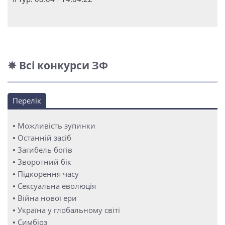
✵ Всі конкурси ЗФ
Перелік
•
Можливість зупинки
•
Останній засіб
•
Загибель богів
•
Зворотний бік
•
Підкорення часу
•
Сексуальна еволюція
•
Війна нової ери
•
Україна у глобальному світі
•
Симбіоз