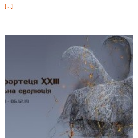
[...]