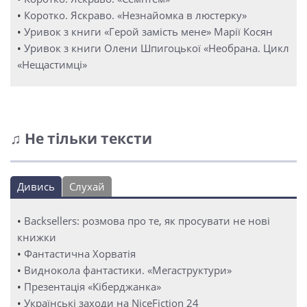
•
Коротко. Яскраво. «Незнайомка в люстерку»
•
Уривок з книги «Герой замість мене» Марії Косян
•
Уривок з книги Олени Шпигоцької «Необрана. Цикл
«Нещастимці»
♫ Не тільки тексти
Дивись
Слухай
•
Backsellers: розмова про те, як просувати не нові
книжки
•
Фантастична Хорватія
•
Виднокола фантастики. «Мегаструктури»
•
Презентація «Кіберджанка»
•
Українські заходи на NiceFiction 24