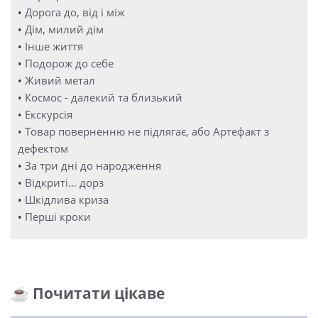
•
Дорога до, від і між
•
Дім, милий дім
•
Інше життя
•
Подорож до себе
•
Живий метал
•
Космос - далекий та близький
•
Екскурсія
•
Товар поверненню не підлягає, або Артефакт з
дефектом
•
За три дні до народження
•
Відкриті… дорз
•
Шкідлива криза
•
Перші кроки
☕ Почитати цікаве