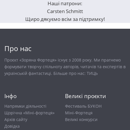
Наші патрони:
Carsten Schmitt
Щиро дякуємо всім за підтримку!
Про нас
Проєкт «Зоряна Фортеця» існує з 2008 року. Ми прагнемо
формувати творчу спільноту авторів, читачів та експертів в
українській фантастиці. Більше про нас:
ТИЦЬ
Інфо
Великі проєкти
Напрямки діяльності
Фестиваль БУКОН
Щорічна «Міні-фортеця»
Міні-Фортеця
Архів сайту
Великі конкурси
Довiдка