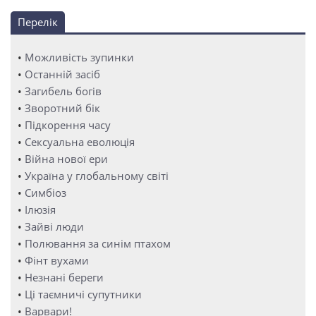
Перелік
•
Можливість зупинки
•
Останній засіб
•
Загибель богів
•
Зворотний бік
•
Підкорення часу
•
Сексуальна еволюція
•
Війна нової ери
•
Україна у глобальному світі
•
Симбіоз
•
Ілюзія
•
Зайві люди
•
Полювання за синім птахом
•
Фінт вухами
•
Незнані береги
•
Ці таємничі супутники
•
Варвари!