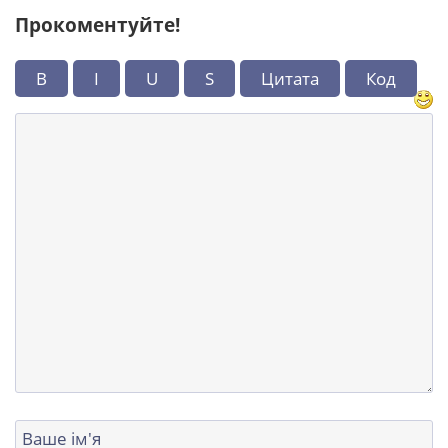
Прокоментуйте!
B
I
U
S
Цитата
Код