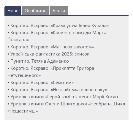
Нове
Особливе
Блоги
•
Коротко. Яскраво. «Крампус на Івана Купала»
•
Коротко. Яскраво. «Космічні пригоди Марка
Ґалаґана»
•
Коротко. Яскраво. «Маг поза законом»
•
Українська фантастика 2025: список
•
Пунктир. Тетяна Адаменко
•
Коротко. Яскраво. «Прокляття Григора
Нетутешнього»
•
Коротко. Яскраво. «Семптем»
•
Коротко. Яскраво. «Незнайомка в люстерку»
•
Уривок з книги «Герой замість мене» Марії Косян
•
Уривок з книги Олени Шпигоцької «Необрана. Цикл
«Нещастимці»