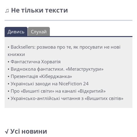
♫ Не тільки тексти
Дивись
Слухай
•
Backsellers: розмова про те, як просувати не нові
книжки
•
Фантастична Хорватія
•
Виднокола фантастики. «Мегаструктури»
•
Презентація «Кіберджанка»
•
Українські заходи на NiceFiction 24
•
Про «Вишиті світи» на каналі «Відкритий»
•
Українсько-англійські читання з «Вишитих світів»
√ Усі новини