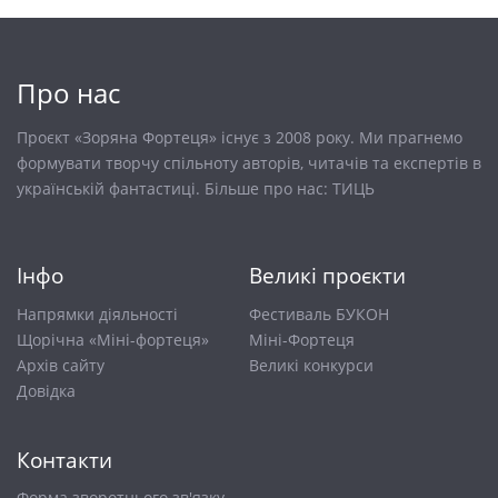
Про нас
Проєкт «Зоряна Фортеця» існує з 2008 року. Ми прагнемо
формувати творчу спільноту авторів, читачів та експертів в
українській фантастиці. Більше про нас:
ТИЦЬ
Інфо
Великі проєкти
Напрямки діяльності
Фестиваль БУКОН
Щорічна «Міні-фортеця»
Міні-Фортеця
Архів сайту
Великі конкурси
Довiдка
Контакти
Форма зворотнього зв'язку