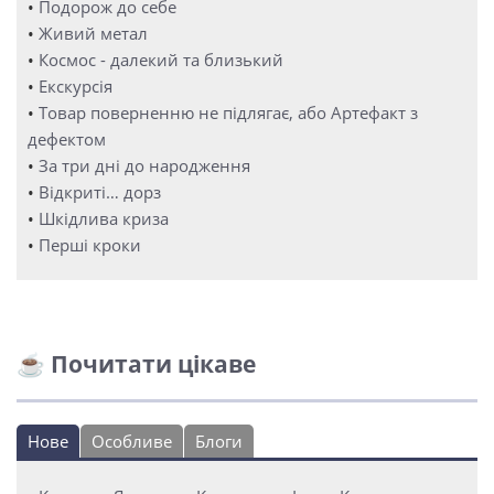
•
Подорож до себе
•
Живий метал
•
Космос - далекий та близький
•
Екскурсія
•
Товар поверненню не підлягає, або Артефакт з
дефектом
•
За три дні до народження
•
Відкриті… дорз
•
Шкідлива криза
•
Перші кроки
☕ Почитати цікаве
Нове
Особливе
Блоги