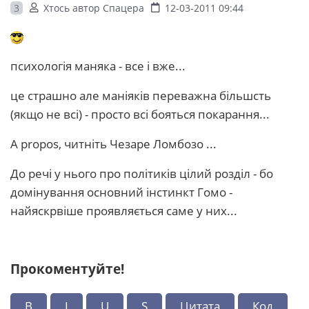
3
Хтось автор Спацера
12-03-2011 09:44
психологія маняка - все і вже...
це страшно але маніяків переважна більшсть
(якщо не всі) - просто всі бояться покарання...
A propos, читніть Чезаре Ломбозо ...
До речі у нього про політиків цілий розділ - бо
домінування основний інстинкт Гомо -
найяскрвіше проявляється саме у них...
Прокоментуйте!
B
I
U
S
Цитата
Код