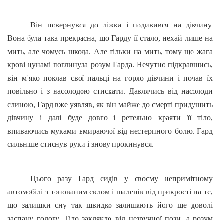
Він повернувся до ліжка і подивився на дівчину.
Вона була така прекрасна, що Гарду її стало, нехай лише на
мить, але чомусь шкода. Але тільки на мить, тому що жага
крові цунамі поглинула розум Гарда. Нечутно підкравшись,
він м’яко поклав свої пальці на горло дівчини і почав їх
повільно і з насолодою стискати. Давлячись від насолоди
слиною, Гард вже уявляв, як він майже до смерті придушить
дівчину і далі буде довго і ретельно краяти її тіло,
впиваючись муками вмираючої від нестерпного болю. Гард
сильніше стиснув руки і знову прокинувся.
Цього разу Гард сидів у своєму непримітному
автомобілі з тонованим склом і шаленів від прикрості на те,
що залишки сну так швидко залишають його ще доволі
заспану голову. Тіло заклякло від незручної пози, а розум