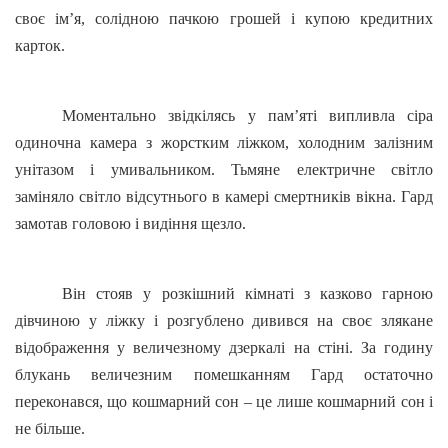
своє ім’я, солідною пачкою грошей і купою кредитних
карток.
Моментально звідкілясь у пам’яті випливла сіра
одиночна камера з жорстким ліжком, холодним залізним
унітазом і умивальником. Тьмяне електричне світло
заміняло світло відсутнього в камері смертників вікна. Гард
замотав головою і видіння щезло.
Він стояв у розкішний кімнаті з казково гарною
дівчиною у ліжку і розгублено дивився на своє злякане
відображення у величезному дзеркалі на стіні. За годину
блукань величезним помешканням Гард остаточно
переконався, що кошмарний сон – це лише кошмарний сон і
не більше.