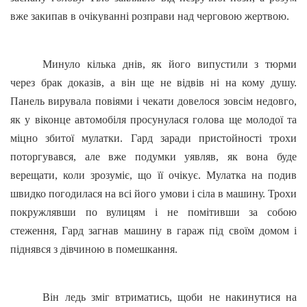
вже закипав в очікуванні розправи над черговою жертвою.
Минуло кілька днів, як його випустили з тюрми
через брак доказів, а він ще не відвів ні на кому душу.
Панель вирувала повіями і чекати довелося зовсім недовго,
як у віконце автомобіля просунулася голова ще молодої та
міцно збитої мулатки. Гард заради пристойності трохи
поторгувався, але вже подумки уявляв, як вона буде
верещати, коли зрозуміє, що її очікує. Мулатка на подив
швидко погодилася на всі його умови і сіла в машину. Трохи
покружлявши по вулицям і не помітивши за собою
стеження, Гард загнав машину в гараж під своїм домом і
піднявся з дівчиною в помешкання.
Він ледь зміг втриматись, щоби не накинутися на