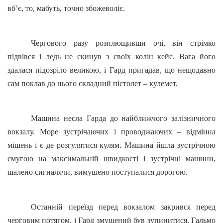
вб’є, то, мабуть, точно збожеволіє.
Чергового разу розплющивши очі, він стрімко
підвівся і ледь не скинув з своїх колін кейс. Вага його
здалася підозріло великою, і Гард пригадав, що нещодавно
сам поклав до нього складний пістолет – кулемет.
Машина несла Гарда до найближчого залізничного
вокзалу. Море зустрічаючих і проводжаючих – відмінна
мішень і є де розгулятися кулям. Машина йшла зустрічною
смугою на максимальній швидкості і зустрічні машини,
шалено сигналячи, вимушено поступалися дорогою.
Останній переїзд перед вокзалом закрився перед
черговим потягом, і Гард змушений був зупинитися. Гальмо