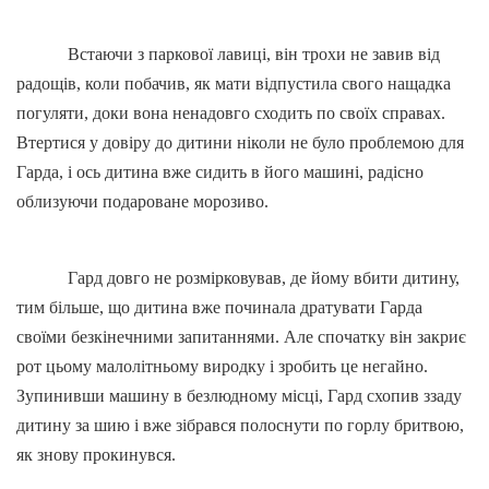
Встаючи з паркової лавиці, він трохи не завив від
радощів, коли побачив, як мати відпустила свого нащадка
погуляти, доки вона ненадовго сходить по своїх справах.
Втертися у довіру до дитини ніколи не було проблемою для
Гарда, і ось дитина вже сидить в його машині, радісно
облизуючи подароване морозиво.
Гард довго не розмірковував, де йому вбити дитину,
тим більше, що дитина вже починала дратувати Гарда
своїми безкінечними запитаннями. Але спочатку він закриє
рот цьому малолітньому виродку і зробить це негайно.
Зупинивши машину в безлюдному місці, Гард схопив ззаду
дитину за шию і вже зібрався полоснути по горлу бритвою,
як знову прокинувся.