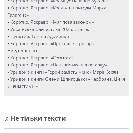
•
Коротко. Яскраво. «Крампус на Івана Купала»
•
Коротко. Яскраво. «Космічні пригоди Марка
Ґалаґана»
•
Коротко. Яскраво. «Маг поза законом»
•
Українська фантастика 2025: список
•
Пунктир. Тетяна Адаменко
•
Коротко. Яскраво. «Прокляття Григора
Нетутешнього»
•
Коротко. Яскраво. «Семптем»
•
Коротко. Яскраво. «Незнайомка в люстерку»
•
Уривок з книги «Герой замість мене» Марії Косян
•
Уривок з книги Олени Шпигоцької «Необрана. Цикл
«Нещастимці»
♫ Не тільки тексти