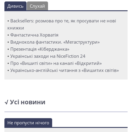
Дивись
Слухай
•
Backsellers: розмова про те, як просувати не нові
книжки
•
Фантастична Хорватія
•
Виднокола фантастики. «Мегаструктури»
•
Презентація «Кіберджанка»
•
Українські заходи на NiceFiction 24
•
Про «Вишиті світи» на каналі «Відкритий»
•
Українсько-англійські читання з «Вишитих світів»
√ Усі новини
Не пропусти нічого