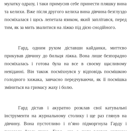
мулатку одразу, і таки примусив себе принести пляшку вина
та келихи. Вже після другого келиха вина дівчина безглуздо
посміхалася і щось лепетала язиком, який заплітався, перед
тим, як за мить звалитися на ліжко під дією снодійного.
Гард, одним рухом діставши кайданки, миттєво
прикував дівчину до бильця ліжка. Вона лише безпорадно
посміхалась і готова була на все в своєму щасливому
невіданні. Він також посміхнувся у відповідь посмішкою
голодного хижака, завчасно передчуваючи, як її посмішка
зміниться на гримасу жаху і болю.
Гард дістав і акуратно розклав свої катувальні
інструменти на журнальному столику і ще раз глянув на
дівчину. Вона пустотливо і п’яно підморгнула Гарду і