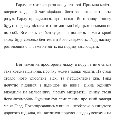
Гарду не хотілося розплющувати очі. Приємна млість
вперше за довгий час відвідала його занепокоєне тіло та
розум. Гарду пригадалося, що сьогодні його знову і знову
будуть подовгу діставати запитаннями і від цього ставало не
по собі. Все-таки, як безглуздо він попався, а жага крові
знову буде солодко бентежити його свідомість. Гард насилу
розплющив очі, і вже не міг їх від подиву заплющити.
Він лежав на просторому ліжку, а поруч з ним спала
така красива дівчина, про яку можна тільки мріяти. На столі
стояло його улюблене віскі та першокласна їжа. Гард
нечутно піднявся і підійшов до вікна. Вікна будинку
виходили на мальовничу гірську місцевість. Внизу стояв
його автомобіль. Будинок був саме таким, про який завжди
мріяв Гард. Покопирсавшись у кишені необережно кинутого
дорогого піджака, він витягнув портмоне з документами на