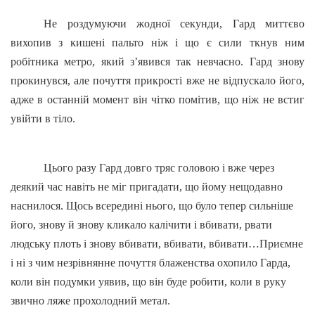
Не роздумуючи жодної секунди, Гард миттєво
вихопив з кишені пальто ніж і що є сили ткнув ним
робітника метро, який з’явився так невчасно. Гард знову
прокинувся, але почуття прикрості вже не відпускало його,
адже в останній момент він чітко помітив, що ніж не встиг
увійти в тіло.
Цього разу Гард довго тряс головою і вже через
деякий час навіть не міг пригадати, що йому нещодавно
наснилося. Щось всередині нього, що було тепер сильніше
його, знову й знову кликало калічити і вбивати, рвати
людську плоть і знову вбивати, вбивати, вбивати…Приємне
і ні з чим незрівнянне почуття блаженства охопило Гарда,
коли він подумки уявив, що він буде робити, коли в руку
звично ляже прохолодний метал.