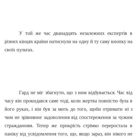
У той же час дванадцять незалежних експертів в
різних кінцях країни натиснули на одну й ту саму кнопку на
своїх пультах.
Гард не міг збагнути, що з ним відбувається. Час від
часу він прокидався саме тоді, коли жертва повністю була в
його руках, і він був за мить до того, щоби отримати ні з
чим не зрівнянне задоволення від спостереження за чужим
стражданням. Тепер же прикрість стрімко переростала в
паніку від усвідомлення того, що, якщо зараз, він нікого не