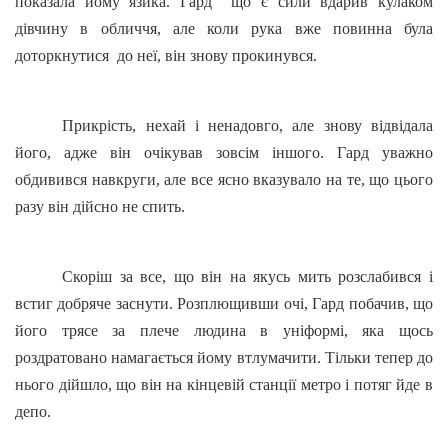
показала йому язика. Гард
що є сили вдарив кулаком
дівчину в обличчя, але коли рука вже повинна була
доторкнутися
до неї, він знову прокинувся.
Прикрість, нехай і ненадовго, але знову відвідала
його, адже він очікував зовсім іншого. Гард уважно
обдивився навкруги, але все ясно вказувало на те, що цього
разу він дійсно не спить.
Скоріш за все, що він на якусь мить розслабився і
встиг добряче заснути. Розплющивши очі, Гард побачив, що
його трясе за плече людина в уніформі, яка щось
роздратовано намагається йому втлумачити. Тільки тепер до
нього дійшло, що він на кінцевій станції метро і потяг йде в
депо.