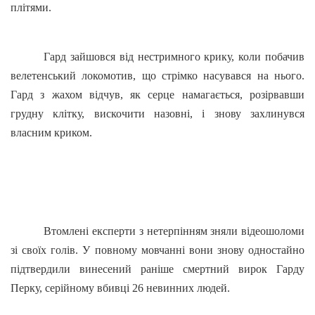
плітями.
Гард зайшовся від нестримного крику, коли побачив
велетенський локомотив, що стрімко насувався на нього.
Гард з жахом відчув, як серце намагається, розірвавши
грудну клітку, вискочити назовні, і знову захлинувся
власним криком.
Втомлені експерти з нетерпінням зняли відеошоломи
зі своїх голів. У повному мовчанні вони знову одностайно
підтвердили винесений раніше смертний вирок Гарду
Перку, серійному вбивці 26 невинних людей.