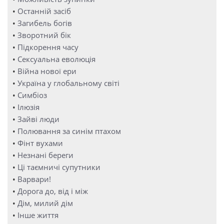
•
Останній засіб
•
Загибель богів
•
Зворотний бік
•
Підкорення часу
•
Сексуальна еволюція
•
Війна нової ери
•
Україна у глобальному світі
•
Симбіоз
•
Ілюзія
•
Зайві люди
•
Полювання за синім птахом
•
Фінт вухами
•
Незнані береги
•
Ці таємничі супутники
•
Варвари!
•
Дорога до, від і між
•
Дім, милий дім
•
Інше життя