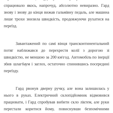
спрацювало якось, напрочуд, абсолютно невиразно. Гард
знову і знову до кінця вижав гальмівну педаль, але машина
лише трохи знизила швидкість, продовжуючи рухатися на
переїзд.
Завантажений по самі вінця трансконтинентальний
потяг наближався до перехрестя колії з дорогою зі
швидкістю, не меншою за 200 км\год. Автомобіль по інерції
збив шлагбаум і заглох, остаточно спинившись посередині
переїзду.
Гард рвонув дверну ручку, але вона залишилась у
нього в руках. Електричний склопідйомник відмовився
працювати, і Гард спробував вибити скло ліктем, але руки
перестали коритися йому, повиснувши безпомічними