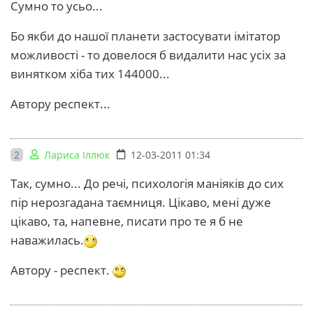
Сумно то усьо...
Бо якби до нашої планети застосувати імітатор
можливості - то довелося б видалити нас усіх за
винятком хіба тих 144000...
Автору респект...
2
Лариса Іллюк
12-03-2011 01:34
Так, сумно... До речі, психологія маніяків до сих
пір нерозгадана таємниця. Цікаво, мені дуже
цікаво, та, напевне, писати про те я б не
наважилась.
Автору - респект.