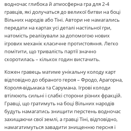
водночас глибока й атмосферна гра для 2-4
гравців, які долучаться до великої битви на боці
Вільних народів або Тіні. Автори не намагались
передати на картах усі деталі настільної гри,
натомість реалізували за допомогою нових
ігрових механік класичне протистояння. Легко
помітити, що тривалість партії значно
скоротилась – кількох годин вистачить.
Кожен гравець матиме унікальну колоду карт
відповідно до обраного героя – Фродо, Арагорна,
Короля-відьмака та Сарумана. Ігрові колоди
втілюють сильні і слабкі сторони різних фракцій.
Гравці, що гратимуть на боці Вільних народів
будуть намагатись знищити перстень водночас
захищаючи свої землі, а гравці Тіні, відповідно,
намагатимуться завадити знищенню персня і