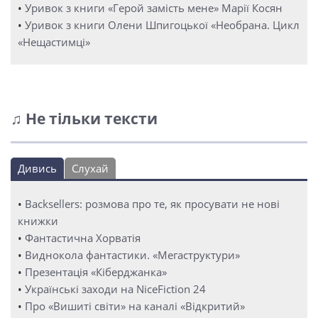
•
Уривок з книги «Герой замість мене» Марії Косян
•
Уривок з книги Олени Шпигоцької «Необрана. Цикл
«Нещастимці»
♫ Не тільки тексти
Дивись
Слухай
•
Backsellers: розмова про те, як просувати не нові
книжки
•
Фантастична Хорватія
•
Виднокола фантастики. «Мегаструктури»
•
Презентація «Кіберджанка»
•
Українські заходи на NiceFiction 24
•
Про «Вишиті світи» на каналі «Відкритий»