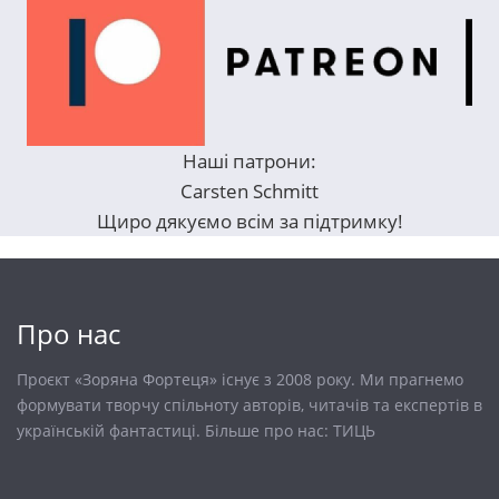
Наші патрони:
Carsten Schmitt
Щиро дякуємо всім за підтримку!
Про нас
Проєкт «Зоряна Фортеця» існує з 2008 року. Ми прагнемо
формувати творчу спільноту авторів, читачів та експертів в
українській фантастиці. Більше про нас:
ТИЦЬ