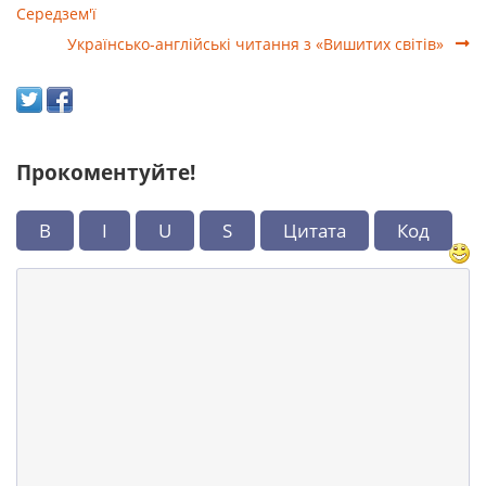
Середзем'ї
Українсько-англійські читання з «Вишитих світів»
Прокоментуйте!
B
I
U
S
Цитата
Код