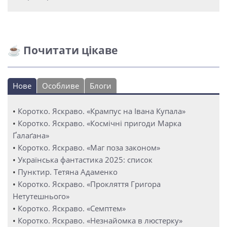
☕ Почитати цікаве
Нове
Особливе
Блоги
•
Коротко. Яскраво. «Крампус на Івана Купала»
•
Коротко. Яскраво. «Космічні пригоди Марка
Ґалаґана»
•
Коротко. Яскраво. «Маг поза законом»
•
Українська фантастика 2025: список
•
Пунктир. Тетяна Адаменко
•
Коротко. Яскраво. «Прокляття Григора
Нетутешнього»
•
Коротко. Яскраво. «Семптем»
•
Коротко. Яскраво. «Незнайомка в люстерку»