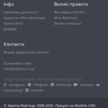
Інфо
Великі проєкти
Напрямки діяльності
Фестиваль БУКОН
Щорічна «Міні-фортеця»
Міні-Фортеця
Архів сайту
Великі конкурси
Довiдка
Контакти
Форма зворотнього зв'язку
Основний е-маіl:
info@starfort.in.ua
Угода користувача
Політика конфіденційності
Instagram
Telegram
Facebook
Youtube
Soundcloud
LinkedIn
© Зоряна Фортеця, 2008-2026. Працює на
MaxSite CMS