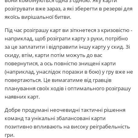
вони комбінуються одна з одною. Яку карти
розігрувати вже зараз, а які зберегти в резерві для
якоїсь вирішальної битви.
Під час розіграшу карт ви зіткнетеся з кризовістю -
наприклад, щоб розіграти карту з руки, потрібно
за це заплатити і відправити іншу карту у скид. Зі
скиду, втім, карти потім можуть до вас
повернутися, а ось повністю знищені карти
(наприклад, унаслідок поразки в бою) у гру вже не
повертаються. Це вимагатиме від гравців
планування своїх ходів і оптимального розіграшу
наявних карт.
Добре продумані неочевидні тактичні рішення
команд та унікальні збалансовані карти
позитивно впливають на високу реіграбельність
гри.