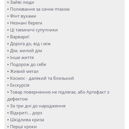
•
Зайві люди
•
Полювання за синім птахом
•
Фінт вухами
•
Незнані береги
•
Ці таємничі супутники
•
Варвари!
•
Дорога до, від і між
•
Дім, милий дім
•
Інше життя
•
Подорож до себе
•
Живий метал
•
Космос - далекий та близький
•
Екскурсія
•
Товар поверненню не підлягає, або Артефакт з
дефектом
•
За три дні до народження
•
Відкриті… дорз
•
Шкідлива криза
•
Перші кроки