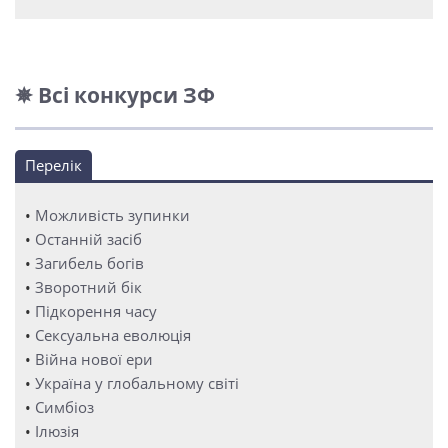
✵ Всі конкурси ЗФ
Перелік
•
Можливість зупинки
•
Останній засіб
•
Загибель богів
•
Зворотний бік
•
Підкорення часу
•
Сексуальна еволюція
•
Війна нової ери
•
Україна у глобальному світі
•
Симбіоз
•
Ілюзія