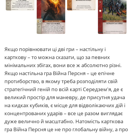
Якщо порівнювати ці дві гри – настільну і
карткову – то можна сказати, що за певних
мінімальних збігах, вони все ж абсолютно різні.
Якщо настільна гра Війна Персня – це епічне
протиборство, в якому треба розподіляти свій
стратегічний геній по всій карті Середзем'я, де є
великий простір для маневру, де присутня удача
на кидках кубиків, є місце для відволікаючих дій і
концентрованих ударів – все це разом виглядає
дуже велично й масштабно. Натомість карткова
гра Війна Персня це не про глобальну війну, а про