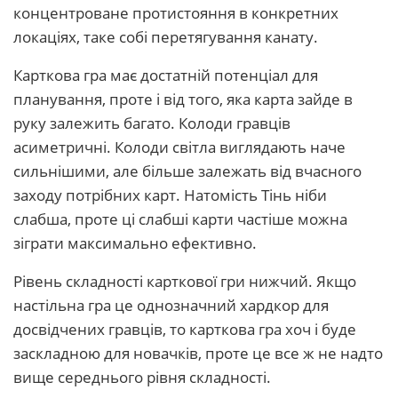
концентроване протистояння в конкретних
локаціях, таке собі перетягування канату.
Карткова гра має достатній потенціал для
планування, проте і від того, яка карта зайде в
руку залежить багато. Колоди гравців
асиметричні. Колоди світла виглядають наче
сильнішими, але більше залежать від вчасного
заходу потрібних карт. Натомість Тінь ніби
слабша, проте ці слабші карти частіше можна
зіграти максимально ефективно.
Рівень складності карткової гри нижчий. Якщо
настільна гра це однозначний хардкор для
досвідчених гравців, то карткова гра хоч і буде
заскладною для новачків, проте це все ж не надто
вище середнього рівня складності.