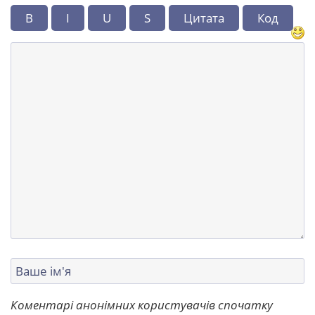
B
I
U
S
Цитата
Код
Коментарі анонімних користувачів спочатку