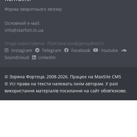
Форма зворотнього зв'язку
Основний е-маіl:
info@starfort.in.ua
Угода користувача
Політика конфіденційності
Instagram
Telegram
Facebook
Youtube
Soundcloud
LinkedIn
© Зоряна Фортеця, 2008-2026. Працює на
MaxSite CMS
© Усі права на тексти належать їхнім авторам. У разі
використання матеріалів посилання на сайт обов'язкове.