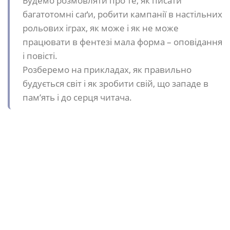
Будемо розмовляти про те, як писати
багатотомні саґи, робити кампанії в настільних
рольових іграх, як може і як не може
працювати в фентезі мала форма – оповідання
і повісті.
Розберемо на прикладах, як правильно
будується світ і як зробити свій, що западе в
пам’ять і до серця читача.