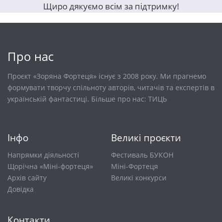
Щиро дякуємо всім за підтримку!
Про нас
Проєкт «Зоряна Фортеця» існує з 2008 року. Ми прагнемо
формувати творчу спільноту авторів, читачів та експертів в
українській фантастиці. Більше про нас:
ТИЦЬ
Інфо
Великі проєкти
Напрямки діяльності
Фестиваль БУКОН
Щорічна «Міні-фортеця»
Міні-Фортеця
Архів сайту
Великі конкурси
Довiдка
Контакти