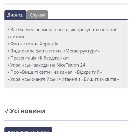
Дивись
Слухай
•
Backsellers: розмова про те, як просувати не нові
книжки
•
Фантастична Хорватія
•
Виднокола фантастики. «Мегаструктури»
•
Презентація «Кіберджанка»
•
Українські заходи на NiceFiction 24
•
Про «Вишиті світи» на каналі «Відкритий»
•
Українсько-англійські читання з «Вишитих світів»
√ Усі новини
Не пропусти нічого