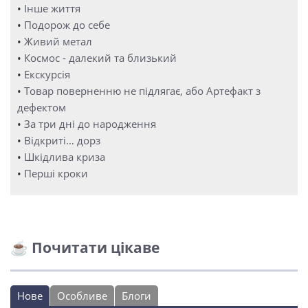
•
Інше життя
•
Подорож до себе
•
Живий метал
•
Космос - далекий та близький
•
Екскурсія
•
Товар поверненню не підлягає, або Артефакт з
дефектом
•
За три дні до народження
•
Відкриті… дорз
•
Шкідлива криза
•
Перші кроки
☕ Почитати цікаве
Нове
Особливе
Блоги