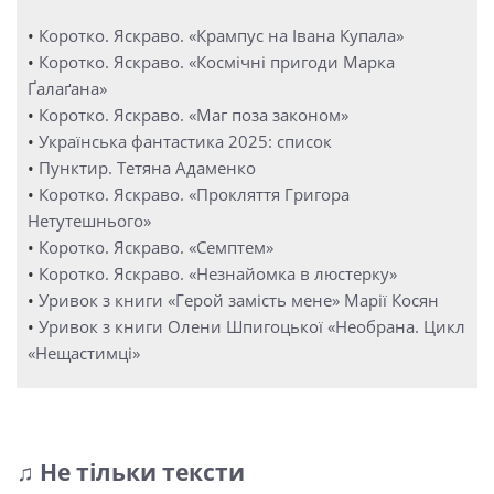
•
Коротко. Яскраво. «Крампус на Івана Купала»
•
Коротко. Яскраво. «Космічні пригоди Марка
Ґалаґана»
•
Коротко. Яскраво. «Маг поза законом»
•
Українська фантастика 2025: список
•
Пунктир. Тетяна Адаменко
•
Коротко. Яскраво. «Прокляття Григора
Нетутешнього»
•
Коротко. Яскраво. «Семптем»
•
Коротко. Яскраво. «Незнайомка в люстерку»
•
Уривок з книги «Герой замість мене» Марії Косян
•
Уривок з книги Олени Шпигоцької «Необрана. Цикл
«Нещастимці»
♫ Не тільки тексти