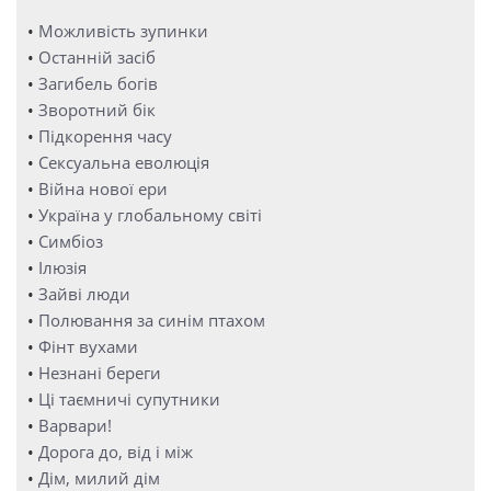
•
Можливість зупинки
•
Останній засіб
•
Загибель богів
•
Зворотний бік
•
Підкорення часу
•
Сексуальна еволюція
•
Війна нової ери
•
Україна у глобальному світі
•
Симбіоз
•
Ілюзія
•
Зайві люди
•
Полювання за синім птахом
•
Фінт вухами
•
Незнані береги
•
Ці таємничі супутники
•
Варвари!
•
Дорога до, від і між
•
Дім, милий дім