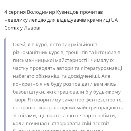
4 серпня Володимир Кузнєцов прочитав
невелику лекцію для відвідувачів крамниці UA
Comix у Львові.
Окей, я в курсі, є сто тищ мільйонів
різноманітник курсів, тренінгів та інтенсивів
письменницької майстерності і чималу їх
частку проводять автори та літературознавці
набагато обізнаніші та досвідченіші. Але
конкретно я не буду розповідати вам якісь
базові штуки, які спрацювали б у будь-якому
творі. Я говоритиму саме про фентезі, про те,
як працює жанр, як відомі майстри працюють
зі світами, що варто, а що не варто робити,
коли починаєш створювати свій всесвіт.