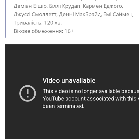
Деміан Бішір, Біллі Крудап, Кармен Еджого,
Джуссі Смоллетт, Денні МакБрайд, Емі Саймец
Тривалість: 120 хв.
Вікове обмеження: 16+