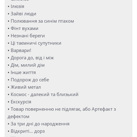
•
Ілюзія
•
Зайві люди
•
Полювання за синім птахом
•
Фінт вухами
•
Незнані береги
•
Ці таємничі супутники
•
Варвари!
•
Дорога до, від і між
•
Дім, милий дім
•
Інше життя
•
Подорож до себе
•
Живий метал
•
Космос - далекий та близький
•
Екскурсія
•
Товар поверненню не підлягає, або Артефакт з
дефектом
•
За три дні до народження
•
Відкриті… дорз