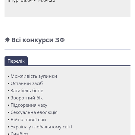
ІІ тур: 08.04 - 14.04.22
✵ Всі конкурси ЗФ
Перелік
•
Можливість зупинки
•
Останній засіб
•
Загибель богів
•
Зворотний бік
•
Підкорення часу
•
Сексуальна еволюція
•
Війна нової ери
•
Україна у глобальному світі
•
Симбіоз