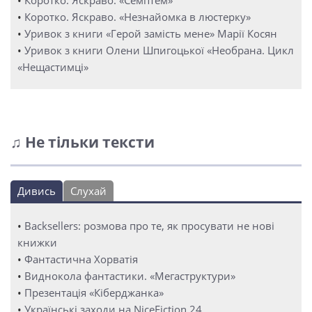
•
Коротко. Яскраво. «Семптем»
•
Коротко. Яскраво. «Незнайомка в люстерку»
•
Уривок з книги «Герой замість мене» Марії Косян
•
Уривок з книги Олени Шпигоцької «Необрана. Цикл
«Нещастимці»
♫ Не тільки тексти
Дивись
Слухай
•
Backsellers: розмова про те, як просувати не нові
книжки
•
Фантастична Хорватія
•
Виднокола фантастики. «Мегаструктури»
•
Презентація «Кіберджанка»
•
Українські заходи на NiceFiction 24