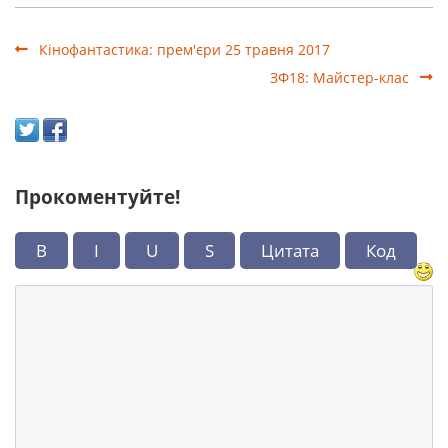
Кінофантастика: прем'єри 25 травня 2017
ЗФ18: Майстер-клас
Прокоментуйте!
B
I
U
S
Цитата
Код