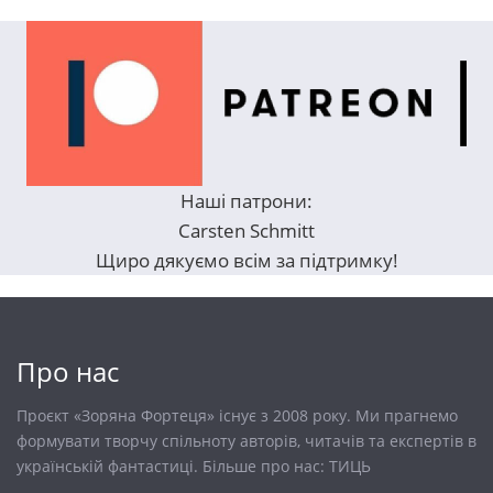
Наші патрони:
Carsten Schmitt
Щиро дякуємо всім за підтримку!
Про нас
Проєкт «Зоряна Фортеця» існує з 2008 року. Ми прагнемо
формувати творчу спільноту авторів, читачів та експертів в
українській фантастиці. Більше про нас:
ТИЦЬ