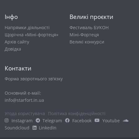
Інфо
Великі проєкти
Напрямки діяльності
Фестиваль БУКОН
Щорічна «Міні-фортеця»
Міні-Фортеця
Архів сайту
Великі конкурси
Довiдка
Контакти
Форма зворотнього зв'язку
Основний е-маіl:
info@starfort.in.ua
Угода користувача
Політика конфіденційності
Instagram
Telegram
Facebook
Youtube
Soundcloud
LinkedIn