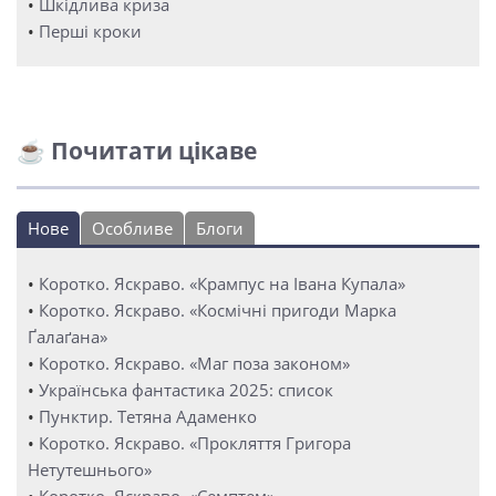
•
Шкідлива криза
•
Перші кроки
☕ Почитати цікаве
Нове
Особливе
Блоги
•
Коротко. Яскраво. «Крампус на Івана Купала»
•
Коротко. Яскраво. «Космічні пригоди Марка
Ґалаґана»
•
Коротко. Яскраво. «Маг поза законом»
•
Українська фантастика 2025: список
•
Пунктир. Тетяна Адаменко
•
Коротко. Яскраво. «Прокляття Григора
Нетутешнього»