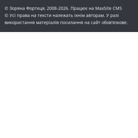
© Зоряна Фортеця, 2008-2026. Працює на
MaxSite CMS
© Усі права на тексти належать їхнім авторам. У разі
використання матеріалів посилання на сайт обов'язкове.