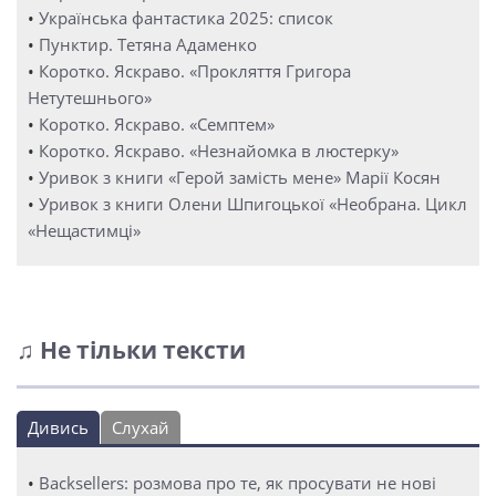
•
Українська фантастика 2025: список
•
Пунктир. Тетяна Адаменко
•
Коротко. Яскраво. «Прокляття Григора
Нетутешнього»
•
Коротко. Яскраво. «Семптем»
•
Коротко. Яскраво. «Незнайомка в люстерку»
•
Уривок з книги «Герой замість мене» Марії Косян
•
Уривок з книги Олени Шпигоцької «Необрана. Цикл
«Нещастимці»
♫ Не тільки тексти
Дивись
Слухай
•
Backsellers: розмова про те, як просувати не нові