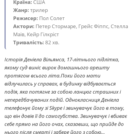
Країна:
США
Жанр:
трилер
Режисер:
Пол Солет
Актори:
Петер Стормаре, Грейс Фіппс, Стелла
Маів, Кейр Гілкріст
Тривалість:
82 хв.
Історія Деніела Вільямса, 17-літнього підлітка,
якому суд виніс вирок домашнього арешту
протягом всього літа.Поки його мати
відлучилась у справах, в будинку відбувається
подія, яка потягне за собою ланцюг страшних і
непередбачуваних подій. Однокласниця Деніела
телефонує йому зі Skype і звинувачує його в тому,
що він довів її до самогубства. Звинувачує і вбиває
себе прямо на його очах, сказавши, що прийде до
нього після смерті і забере його з собою…