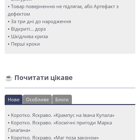
•
Товар поверненню не підлягає, або Артефакт з
дефектом
•
За три дні до народження
•
Відкриті… дорз
•
Шкідлива криза
•
Перші кроки
☕ Почитати цікаве
Нове
Особливе
Блоги
•
Коротко. Яскраво. «Крампус на Івана Купала»
•
Коротко. Яскраво. «Космічні пригоди Марка
Ґалаґана»
•
Коротко. Яскраво. «Маг поза законом»