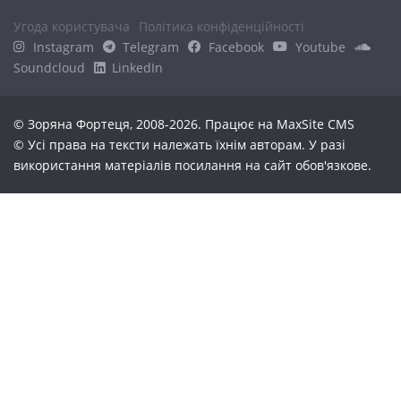
Угода користувача
Політика конфіденційності
Instagram
Telegram
Facebook
Youtube
Soundcloud
LinkedIn
© Зоряна Фортеця, 2008-2026. Працює на
MaxSite CMS
© Усі права на тексти належать їхнім авторам. У разі
використання матеріалів посилання на сайт обов'язкове.