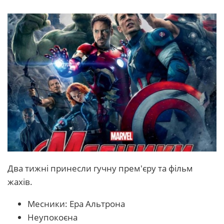
Два тижні принесли гучну прем'єру та фільм
жахів.
Месники: Ера Альтрона
Неупокоєна