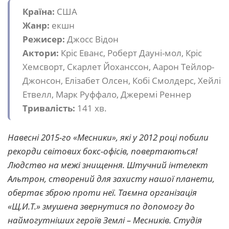
Країна:
США
Жанр:
екшн
Режисер:
Джосс Відон
Актори:
Кріс Еванс, Роберт Дауні-мол, Кріс
Хемсворт, Скарлет Йоханссон, Аарон Тейлор-
Джонсон, Елізабет Олсен, Кобі Смолдерс, Хейлі
Етвелл, Марк Руффало, Джеремі Реннер
Тривалість:
141 хв.
Навесні 2015-го «Месники», які у 2012 році побили
рекорди світових бокс-офісів, повертаються!
Людство на межі знищення. Штучний інтелект
Альтрон, створений для захисту нашої планети,
обертає зброю проти неї. Таємна організація
«Щ.И.Т.» змушена звернутися по допомогу до
наймогутніших героїв Землі – Месників. Студія