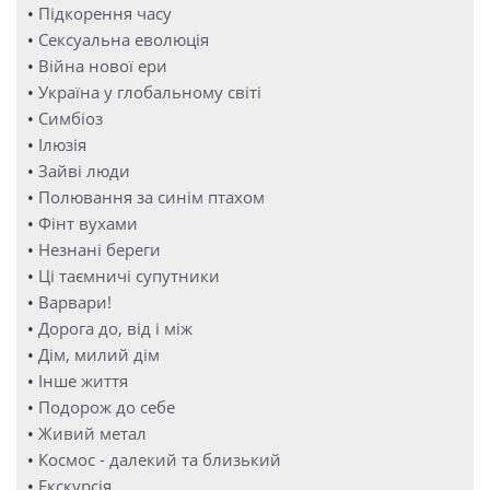
•
Підкорення часу
•
Сексуальна еволюція
•
Війна нової ери
•
Україна у глобальному світі
•
Симбіоз
•
Ілюзія
•
Зайві люди
•
Полювання за синім птахом
•
Фінт вухами
•
Незнані береги
•
Ці таємничі супутники
•
Варвари!
•
Дорога до, від і між
•
Дім, милий дім
•
Інше життя
•
Подорож до себе
•
Живий метал
•
Космос - далекий та близький
•
Екскурсія