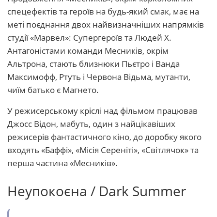
спецефектів та героїв на будь-який смак, має на
меті поєднання двох найвизначніших напрямків
студії «Марвел»: Супергероїв та Людей Х.
Антагоністами команди Месників, окрім
Альтрона, стають близнюки Пьєтро і Ванда
Максимофф, Ртуть і Червона Відьма, мутанти,
чиїм батько є Магнето.
У режисерському кріслі над фільмом працював
Джосс Відон, мабуть, один з найцікавіших
режисерів фантастичного кіно, до доробку якого
входять «Баффі», «Місія Сереніті», «Світлячок» та
перша частина «Месників».
Неупокоєна / Dark Summer