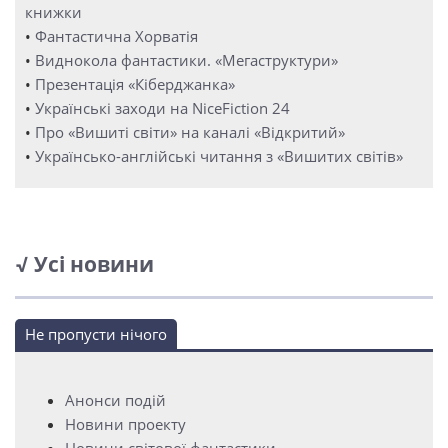
книжки
•
Фантастична Хорватія
•
Виднокола фантастики. «Мегаструктури»
•
Презентація «Кіберджанка»
•
Українські заходи на NiceFiction 24
•
Про «Вишиті світи» на каналі «Відкритий»
•
Українсько-англійські читання з «Вишитих світів»
√ Усі новини
Не пропусти нічого
Анонси подій
Новини проекту
Новини світової фантастики