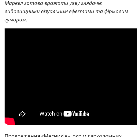
Марвел готова вражати уяву глядачів
видовищними візуальним ефектами та фірмовим
гумором.
Продовження «Месників», окрім карколомних