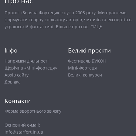
Про нас
Проєкт «Зоряна Фортеця» існує з 2008 року. Ми прагнемо
формувати творчу спільноту авторів, читачів та експертів в
українській фантастиці. Більше про нас:
ТИЦЬ
Інфо
Великі проєкти
Напрямки діяльності
Фестиваль БУКОН
Щорічна «Міні-фортеця»
Міні-Фортеця
Архів сайту
Великі конкурси
Довiдка
Контакти
Форма зворотнього зв'язку
Основний е-маіl:
info@starfort.in.ua