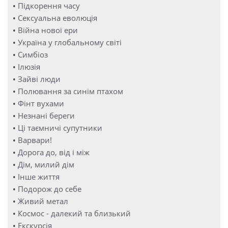
•
Підкорення часу
•
Сексуальна еволюція
•
Війна нової ери
•
Україна у глобальному світі
•
Симбіоз
•
Ілюзія
•
Зайві люди
•
Полювання за синім птахом
•
Фінт вухами
•
Незнані береги
•
Ці таємничі супутники
•
Варвари!
•
Дорога до, від і між
•
Дім, милий дім
•
Інше життя
•
Подорож до себе
•
Живий метал
•
Космос - далекий та близький
•
Екскурсія