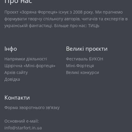
Про нас
Проєкт «Зоряна Фортеця» існує з 2008 року. Ми прагнемо
формувати творчу спільноту авторів, читачів та експертів в
українській фантастиці. Більше про нас:
ТИЦЬ
Інфо
Великі проєкти
Напрямки діяльності
Фестиваль БУКОН
Щорічна «Міні-фортеця»
Міні-Фортеця
Архів сайту
Великі конкурси
Довiдка
Контакти
Форма зворотнього зв'язку
Основний е-маіl:
info@starfort.in.ua