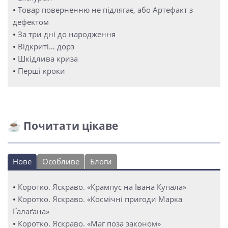
•
Товар поверненню не підлягає, або Артефакт з
дефектом
•
За три дні до народження
•
Відкриті… дорз
•
Шкідлива криза
•
Перші кроки
☕ Почитати цікаве
Нове
Особливе
Блоги
•
Коротко. Яскраво. «Крампус на Івана Купала»
•
Коротко. Яскраво. «Космічні пригоди Марка
Ґалаґана»
•
Коротко. Яскраво. «Маг поза законом»