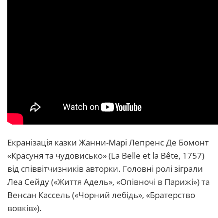
Екранізація казки Жанни-Марі Лепренс Де Бомонт
«Красуня та чудовисько» (La Belle et la Bête, 1757)
від співвітчизників авторки. Головні ролі зіграли
Леа Сейду («Життя Адель», «Опівночі в Парижі») та
Венсан Кассель («Чорний лебідь», «Братерство
вовків»).