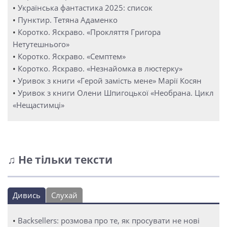
•
Українська фантастика 2025: список
•
Пунктир. Тетяна Адаменко
•
Коротко. Яскраво. «Прокляття Григора
Нетутешнього»
•
Коротко. Яскраво. «Семптем»
•
Коротко. Яскраво. «Незнайомка в люстерку»
•
Уривок з книги «Герой замість мене» Марії Косян
•
Уривок з книги Олени Шпигоцької «Необрана. Цикл
«Нещастимці»
♫ Не тільки тексти
Дивись
Слухай
•
Backsellers: розмова про те, як просувати не нові