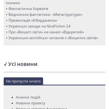
книжки
•
Фантастична Хорватія
•
Виднокола фантастики. «Мегаструктури»
•
Презентація «Кіберджанка»
•
Українські заходи на NiceFiction 24
•
Про «Вишиті світи» на каналі «Відкритий»
•
Українсько-англійські читання з «Вишитих світів»
√ Усі новини
Не пропусти нічого
Анонси подій
Новини проекту
Новини світової фантастики