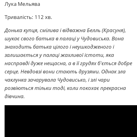
Лука Мельява
Тривалість: 112 хв.
Донька купця, смілива і відважна Белль (Красуня),
шукає свого батька в палаці у Чудовиська. Вона
знаходить батька цілого і неушкодженого і
залишається у палаці жахливої істоти, яка
насправді дуже нещасна, а в її грудях б'ється добре
серце. Невдовзі вони стають друзями. Однак зла
чаклунка зачарувала Чудовисько, і злі чари
розвіються тільки тоді, коли покохає прекрасна
дівчина.