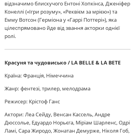
відзначимо блискучого Ентоні Хопкінса, Дженіфер
Конеллі («Ігри розуму», «Реквієм за мрією») та
Емму Вотсон (Герміона у «Гаррі Поттері»), яка
цілеспрямовано йде від звання акторки однієї
ролі.
Красуня та чудовисько / LA BELLE & LA BETE
Країна: Франція, Німеччина
Жанр: фентезі, трилер, мелодрама
Режисер: Крістоф Ганс
Актори: Леа Сейду, Венсан Кассель, Андре
Дюссолье, Едуардо Норьєга, Міріам Шарленс, Одрі
Ламі, Сара Жиродо, Жонатан Демурже, Ніколя Гоб,