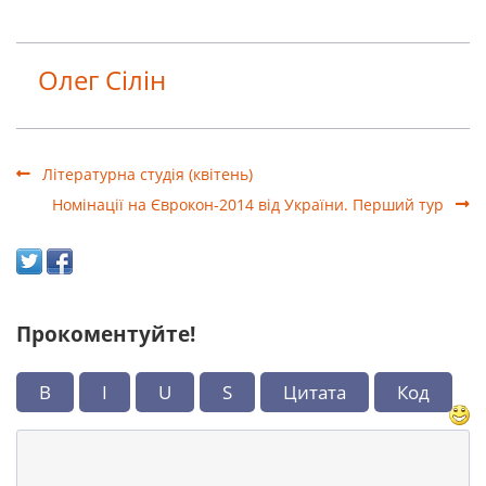
Олег Сілін
Літературна студія (квітень)
Номінації на Єврокон-2014 від України. Перший тур
Прокоментуйте!
B
I
U
S
Цитата
Код