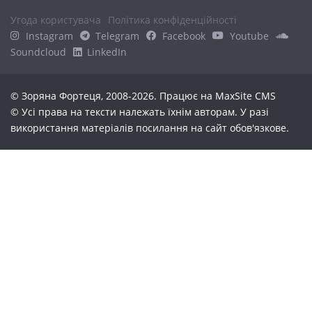
Угода користувача
Політика конфіденційності
Instagram
Telegram
Facebook
Youtube
Soundcloud
LinkedIn
© Зоряна Фортеця, 2008-2026. Працює на
MaxSite CMS
© Усі права на тексти належать їхнім авторам. У разі
використання матеріалів посилання на сайт обов'язкове.