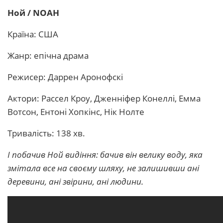
Ной / NOAH
Країна: США
Жанр: епічна драма
Режисер: Даррен Аронофскі
Актори: Рассел Кроу, Дженніфер Конеллі, Емма
Вотсон, Ентоні Хопкінс, Нік Нолте
Тривалість: 138 хв.
І побачив Ной видіння: бачив він велику воду, яка
змітала все на своєму шляху, не залишивши ані
деревини, ані звірини, ані людини.