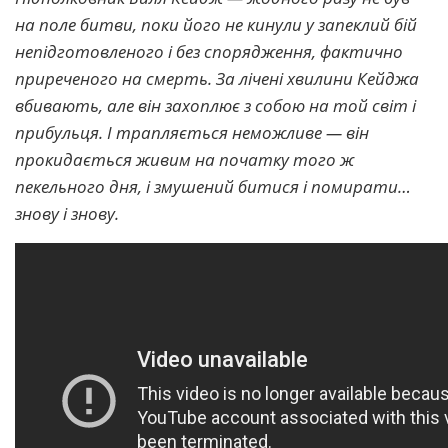
на поле битви, поки його не кинули у запеклий бій
непідготовленого і без спорядження, фактично
приреченого на смерть. За лічені хвилини Кейджа
вбивають, але він захоплює з собою на той світ і
прибульця. І трапляється неможливе — він
прокидається живим на початку того ж
пекельного дня, і змушений битися і помирати…
знову і знову.