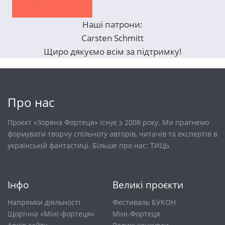
Наші патрони:
Carsten Schmitt
Щиро дякуємо всім за підтримку!
Про нас
Проєкт «Зоряна Фортеця» існує з 2008 року. Ми прагнемо
формувати творчу спільноту авторів, читачів та експертів в
українській фантастиці. Більше про нас:
ТИЦЬ
Інфо
Великі проєкти
Напрямки діяльності
Фестиваль БУКОН
Щорічна «Міні-фортеця»
Міні-Фортеця