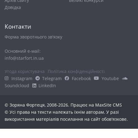
Архів сайту
Великі конкурси
Довiдка
Контакти
Форма зворотнього зв'язку
Основний е-маіl:
info@starfort.in.ua
Угода користувача
Політика конфіденційності
Instagram
Telegram
Facebook
Youtube
Soundcloud
LinkedIn
© Зоряна Фортеця, 2008-2026. Працює на
MaxSite CMS
© Усі права на тексти належать їхнім авторам. У разі
використання матеріалів посилання на сайт обов'язкове.