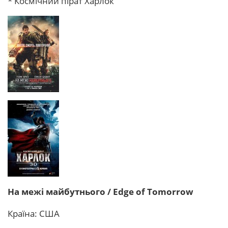
* Космічний пірат Харлок
На межі майбутнього / Edge of Tomorrow
Країна: США