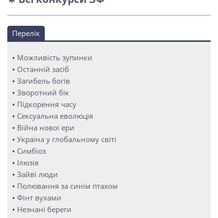
Перелік
•
Можливість зупинки
•
Останній засіб
•
Загибель богів
•
Зворотний бік
•
Підкорення часу
•
Сексуальна еволюція
•
Війна нової ери
•
Україна у глобальному світі
•
Симбіоз
•
Ілюзія
•
Зайві люди
•
Полювання за синім птахом
•
Фінт вухами
•
Незнані береги