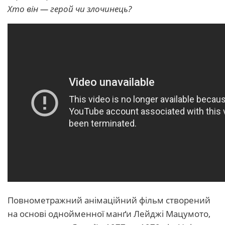
Хто він — герой чи злочинець?
Повнометражний анімаційний фільм створений
на основі однойменної манґи Лейджі Мацумото,