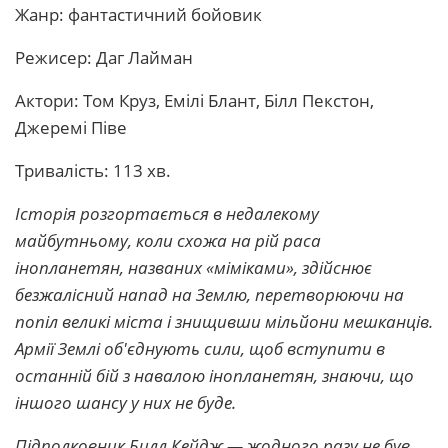
Жанр: фантастичний бойовик
Режисер: Даг Лайман
Актори: Том Круз, Емілі Блант, Білл Пекстон,
Джеремі Піве
Тривалість: 113 хв.
Історія розгортається в недалекому
майбутньому, коли схожа на рій раса
інопланетян, названих «міміками», здійснює
безжалісний напад на Землю, перетворюючи на
попіл великі міста і знищивши мільйони мешканців.
Армії Землі об'єднують сили, щоб вступити в
останній бій з навалою інопланетян, знаючи, що
іншого шансу у них не буде.
Підполковник Билл Кейдж — жодного разу не був