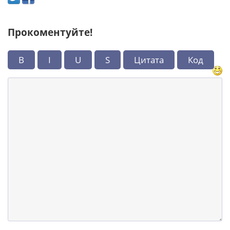
Прокоментуйте!
B
I
U
S
Цитата
Код