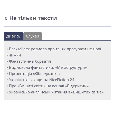
♫ Не тільки тексти
Дивись
Слухай
•
Backsellers: розмова про те, як просувати не нові
книжки
•
Фантастична Хорватія
•
Виднокола фантастики. «Мегаструктури»
•
Презентація «Кіберджанка»
•
Українські заходи на NiceFiction 24
•
Про «Вишиті світи» на каналі «Відкритий»
•
Українсько-англійські читання з «Вишитих світів»