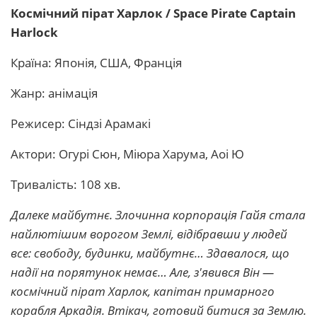
Космічний пірат Харлок / Space Pirate Captain
Harlock
Країна: Японія, США, Франція
Жанр: анімація
Режисер: Сіндзі Арамакі
Актори: Огурі Сюн, Міюра Харума, Аоі Ю
Тривалість: 108 хв.
Далеке майбутнє. Злочинна корпорація Гайя стала
найлютішим ворогом Землі, відібравши у людей
все: свободу, будинки, майбутнє… Здавалося, що
надії на порятунок немає… Але, з'явився Він —
космічний пірат Харлок, капітан примарного
корабля Аркадія. Втікач, готовий битися за Землю.