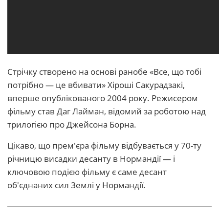
Стрічку створено на основі ранобе «Все, що тобі
потрібно — це вбивати» Хіроші Сакурадзакі,
вперше опублікованого 2004 року. Режисером
фільму став Даг Лайман, відомий за роботою над
трилогією про Джейсона Борна.
Цікаво, що прем'єра фільму відбувається у 70-ту
річницю висадки десанту в Нормандії — і
ключовою подією фільму є саме десант
об'єднаних сил Землі у Нормандії.