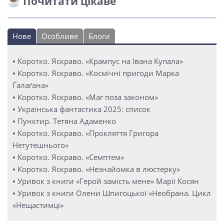
☕ Почитати цікаве
Нове
Особливе
Блоги
•
Коротко. Яскраво. «Крампус на Івана Купала»
•
Коротко. Яскраво. «Космічні пригоди Марка
Ґалаґана»
•
Коротко. Яскраво. «Маг поза законом»
•
Українська фантастика 2025: список
•
Пунктир. Тетяна Адаменко
•
Коротко. Яскраво. «Прокляття Григора
Нетутешнього»
•
Коротко. Яскраво. «Семптем»
•
Коротко. Яскраво. «Незнайомка в люстерку»
•
Уривок з книги «Герой замість мене» Марії Косян
•
Уривок з книги Олени Шпигоцької «Необрана. Цикл
«Нещастимці»