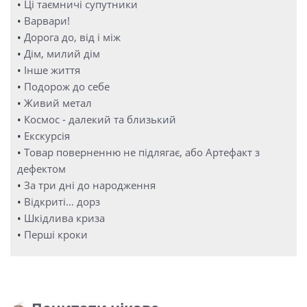
•
Ці таємничі супутники
•
Варвари!
•
Дорога до, від і між
•
Дім, милий дім
•
Інше життя
•
Подорож до себе
•
Живий метал
•
Космос - далекий та близький
•
Екскурсія
•
Товар поверненню не підлягає, або Артефакт з
дефектом
•
За три дні до народження
•
Відкриті… дорз
•
Шкідлива криза
•
Перші кроки