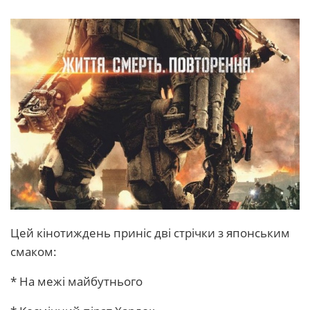
Цей кінотиждень приніс дві стрічки з японським
смаком:
* На межі майбутнього