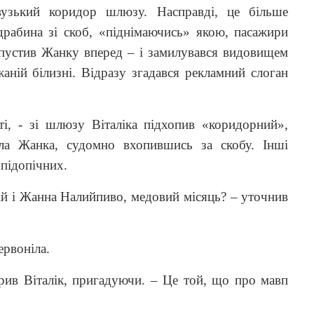
узький коридор шлюзу. Насправді, це більше
драбина зі скоб, «піднімаючись» якою, пасажири
опустив Жанку вперед – і замилувався видовищем
аній білизні. Відразу згадався рекламний слоган
ті, - зі шлюзу Віталіка підхопив «коридорний»,
іла Жанка, судомно вхопившись за скобу. Інші
 підопічних.
лій і Жанна Налийпиво, медовий місяць? – уточнив
ервоніла.
ив Віталік, пригадуючи. – Це той, що про мавп