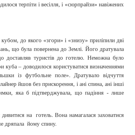
одилося терпіти і весілля, і «сюрпрайзи» навіжених
 кубом, до якого «згори» і «знизу» приліпили дві
рань, що була повернена до Землі. Його дратувала
 що доставляв туристів до готелю. Неможна було
іри куба – доводилося користуватися визначеннями
ільшки із футбольне поле». Дратувало відчуття
айнер йшов без прискорення, і ані спина, ані інші
римки, яка б підтверджувала, що падіння - лише
я дивитися на
готель. Вона намагалася заховатися
іше дряпала
йому спину.