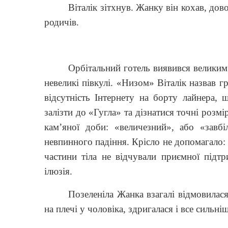
Віталік зітхнув. Жанку він кохав, дов
родичів.
Орбітальний готель виявився великим
невеликі півкулі. «Низом» Віталік назвав г
відсутність Інтернету на борту лайнера,
залізти до «Гугла» та дізнатися точні розм
кам’яної доби: «величезний», або «завб
невпинного падіння. Крісло не допомагало: л
частини тіла не відчували приємної підт
ілюзія.
Позеленіла Жанка взагалі відмовилас
на плечі у чоловіка, здригалася і все сильн