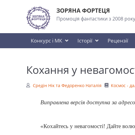
ЗОРЯНА ФОРТЕЦЯ
Промоція фантастики з 2008 рок
Конкурс і МК
Історії
Рецензії
Кохання у невагомос
Средін Нік та Федоренко Наталія
Космос - д
Виправлена версія доступна за адре
«Кохайтесь у невагомості! Дайте вол