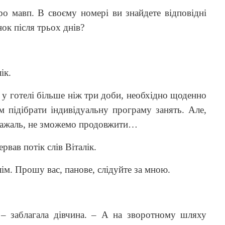
ро мавп. В своєму номері ви знайдете відповідні
ок після трьох днів?
ік.
у готелі більше ніж три доби, необхідно щоденно
м підібрати індивідуальну програму занять. Але,
 нажаль, не зможемо продовжити…
ервав потік слів Віталік.
нлім. Прошу вас, панове, слідуйте за мною.
.
– заблагала дівчина. – А на зворотному шляху