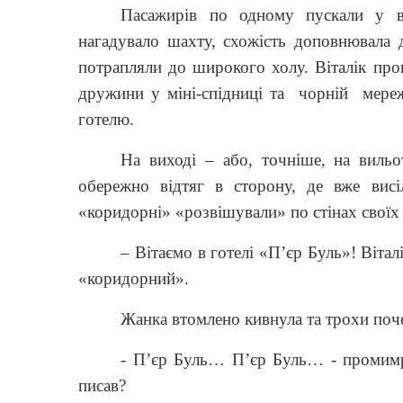
Пасажирів по одному пускали у в
нагадувало шахту, схожість доповнювала 
потрапляли до широкого холу. Віталік пр
дружини у міні-спідниці та
чорній
мереж
готелю.
На виході – або, точніше, на вильо
обережно відтяг в сторону, де вже вис
«коридорні» «розвішували» по стінах своїх
– Вітаємо в готелі «П’єр Буль»! Віта
«коридорний».
Жанка втомлено кивнула та трохи поч
- П’єр Буль… П’єр Буль… - промимр
писав?