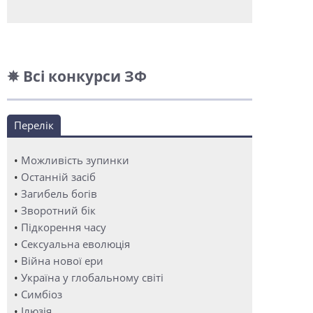
✵ Всі конкурси ЗФ
Перелік
•
Можливість зупинки
•
Останній засіб
•
Загибель богів
•
Зворотний бік
•
Підкорення часу
•
Сексуальна еволюція
•
Війна нової ери
•
Україна у глобальному світі
•
Симбіоз
•
Ілюзія