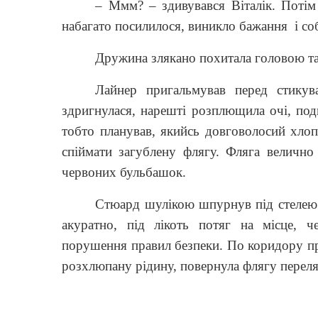
– Ммм? – здивувався Віталік. Потім
набагато посилилося, виникло бажання
і с
Дружина злякано похитала головою та
Лайнер пригальмував перед стикув
здригнулася, нарешті розплющила очі, поди
тобто планував, якийсь довговолосий хлоп
спіймати загублену флягу. Фляга величн
червоних бульбашок.
Стюард шулікою шпурнув під стелею 
акуратно, під лікоть потяг на місце, 
порушення правил безпеки. По коридору пр
розхлюпану рідину, повернула флягу перел