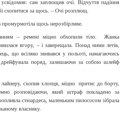
 усвідомив: сам заплющив очі. Відчуття падіння
обі схопитися за щось. – Очі розплющ.
 промурмотіла щось нерозбірливе.
анням – ремені міцно обхопили тіло.
Жанка
вилася вгору, – і заверещала. Понад ними летів,
ець, що всіляко звивався у польоті, намагаючись
о дрейфувала поряд, залишаючи за собою шлейф
лайнеру, схопив хлопця, міцно
притис до борту,
чемно розповідаючи, який штраф покладено за
опливла стюардеса, маленьким пилососом зібрала
яканому власнику.