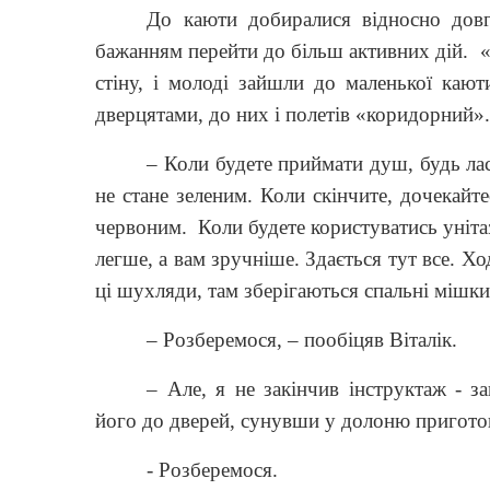
До каюти добиралися відносно довго
бажанням перейти до більш активних дій.
«
стіну, і молоді зайшли до маленької кают
дверцятами, до них і полетів «коридорний»
– Коли будете приймати душ, будь лас
не стане зеленим. Коли скінчите, дочекайте
червоним.
Коли будете користуватись уніта
легше, а вам зручніше. Здається тут все. Хо
ці шухляди, там зберігаються спальні міш
– Розберемося, – пообіцяв Віталік.
– Але, я не закінчив інструктаж - 
його до дверей, сунувши у долоню пригото
- Розберемося.