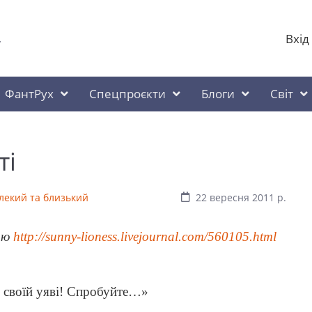
Вхід
у
ФантРух
Спецпроєкти
Блоги
Світ
ті
алекий та близький
22 вересня 2011 р.
сою
http://sunny-lioness.livejournal.com/560105.html
ю своїй уяві! Спробуйте…»