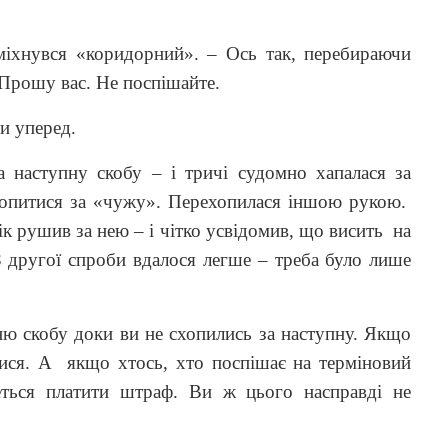
сміхнувся «коридорний». – Ось так, перебираючи
Прошу вас. Не поспішайте.
ти уперед.
а наступну скобу – і тричі судомно хапалася за
хопитися за «чужу». Перехопилася іншою рукою.
ік рушив за нею – і чітко усвідомив, що висить
на
З другої спроби вдалося легше – треба було лише
дню скобу доки ви не схопились за наступну. Якщо
тися. А
якщо хтось, хто поспішає на терміновий
деться платити штраф. Ви ж цього насправді не