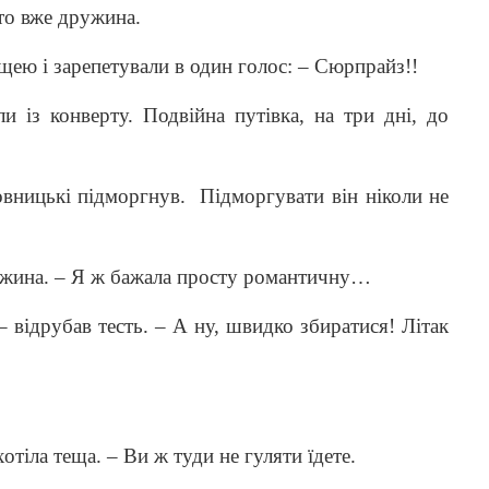
то вже дружина.
ещею і зарепетували в один голос: – Сюрпрайз!!
и із конверту. Подвійна путівка, на три дні, до
овницькі підморгнув.
Підморгувати він ніколи не
ужина. – Я ж бажала просту романтичну…
 відрубав тесть. – А ну, швидко збиратися! Літак
отіла теща. – Ви ж туди не гуляти їдете.