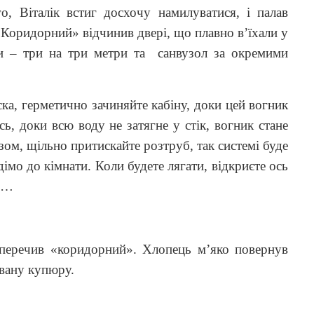
, Віталік встиг досхочу намилуватися, і палав
Коридорний» відчинив двері, що плавно в’їхали у
и – три на три метри та
санвузол за окремими
.
ка, герметично зачиняйте кабіну, доки цей вогник
сь, доки всю воду не затягне у стік, вогник стане
зом, щільно притискайте розтруб, так системі буде
дімо до кімнати. Коли будете лягати, відкриєте ось
ки…
заперечив «коридорний». Хлопець м’яко повернув
вану купюру.