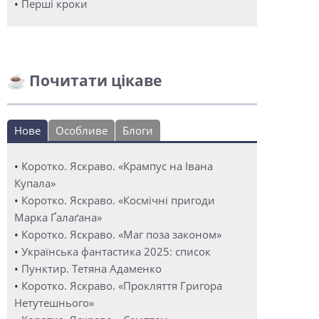
•
Перші кроки
☕ Почитати цікаве
Нове
Особливе
Блоги
•
Коротко. Яскраво. «Крампус на Івана
Купала»
•
Коротко. Яскраво. «Космічні пригоди
Марка Ґалаґана»
•
Коротко. Яскраво. «Маг поза законом»
•
Українська фантастика 2025: список
•
Пунктир. Тетяна Адаменко
•
Коротко. Яскраво. «Прокляття Григора
Нетутешнього»