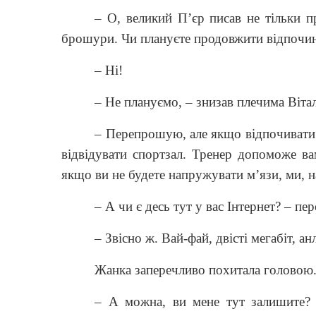
– О, великий П’єр писав не тільки п
брошури. Чи плануєте продовжити відпочин
– Ні!
– Не плануємо, – знизав плечима Вітал
– Перепрошую, але якщо відпочивати 
відвідувати спортзал. Тренер допоможе ва
якщо ви не будете напружувати м’язи, ми,
– А чи є десь тут у вас Інтернет? – пер
– Звісно ж. Вай-фай, двісті мегабіт, а
Жанка заперечливо похитала головою
– А можна, ви мене тут залишите? 