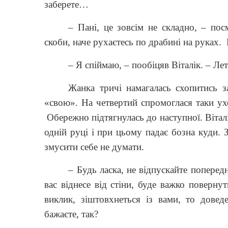
заберете…
– Пані, це зовсім не складно, – по
скоби, наче рухаєтесь по драбині на руках.
– Я спіймаю, – пообіцяв Віталік. – Ле
Жанка тричі намагалась схопитись з
«свою». На четвертий спромоглася таки у
Обережно підтягнулась до наступної. Вітал
одній руці і при цьому падає бозна куди. 
змусити себе не думати.
– Будь ласка, не відпускайте попере
вас віднесе від стіни, буде важко поверну
виклик, зіштовхнеться із вами, то дове
бажаєте, так?