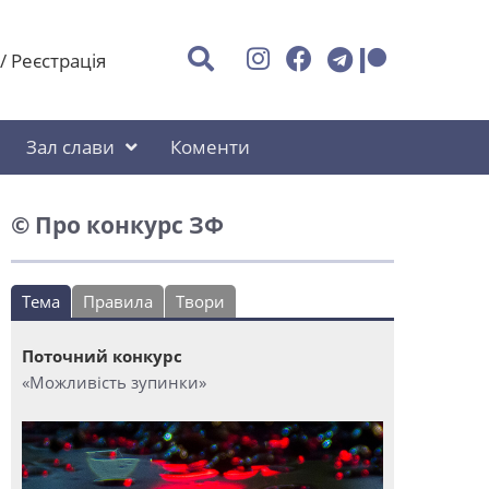
/
Реєстрація
Зал слави
Коменти
© Про конкурс ЗФ
Тема
Правила
Твори
Поточний конкурс
«Можливість зупинки»