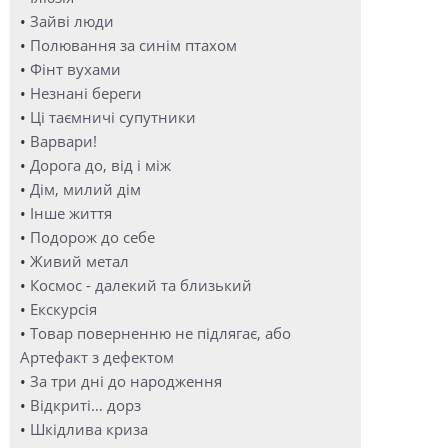
•
Зайві люди
•
Полювання за синім птахом
•
Фінт вухами
•
Незнані береги
•
Ці таємничі супутники
•
Варвари!
•
Дорога до, від і між
•
Дім, милий дім
•
Інше життя
•
Подорож до себе
•
Живий метал
•
Космос - далекий та близький
•
Екскурсія
•
Товар поверненню не підлягає, або
Артефакт з дефектом
•
За три дні до народження
•
Відкриті… дорз
•
Шкідлива криза