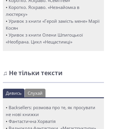
•
Коротко. Яскраво. «Семптем»
•
Коротко. Яскраво. «Незнайомка в
люстерку»
•
Уривок з книги «Герой замість мене» Марії
Косян
•
Уривок з книги Олени Шпигоцької
«Необрана. Цикл «Нещастимці»
♫ Не тільки тексти
Дивись
Слухай
•
Backsellers: розмова про те, як просувати
не нові книжки
•
Фантастична Хорватія
•
Виднокола фантастики. «Мегаструктури»