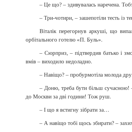
– Це що? – здивувалась наречена. Тоб
– Три-чотири, – зашепотіли тесть із т
Віталік перегорнув аркуші, що випал
орбітального готелю «П. Буль».
– Сюрприз, – підтвердив батько і зм
вмів – виходило недоладно.
– Навіщо? – пробурмотіла молода др
– Доню, треба бути більш сучасною! –
до Москви за дві години! Тож руш.
– І що я встигну зібрати за…
– А навіщо тобі щось збирати? – захих