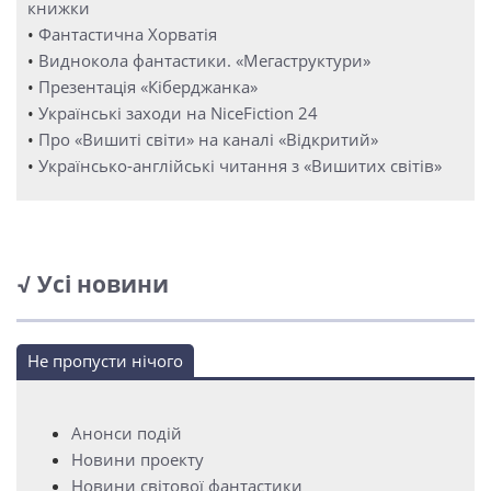
книжки
•
Фантастична Хорватія
•
Виднокола фантастики. «Мегаструктури»
•
Презентація «Кіберджанка»
•
Українські заходи на NiceFiction 24
•
Про «Вишиті світи» на каналі «Відкритий»
•
Українсько-англійські читання з «Вишитих світів»
√ Усі новини
Не пропусти нічого
Анонси подій
Новини проекту
Новини світової фантастики