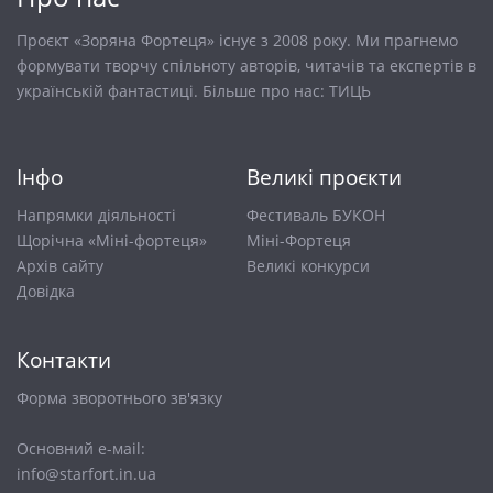
Проєкт «Зоряна Фортеця» існує з 2008 року. Ми прагнемо
формувати творчу спільноту авторів, читачів та експертів в
українській фантастиці. Більше про нас:
ТИЦЬ
Інфо
Великі проєкти
Напрямки діяльності
Фестиваль БУКОН
Щорічна «Міні-фортеця»
Міні-Фортеця
Архів сайту
Великі конкурси
Довiдка
Контакти
Форма зворотнього зв'язку
Основний е-маіl:
info@starfort.in.ua