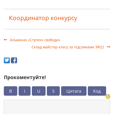
Координатор конкурсу
Альманах «Ступені свободи»
Склад майстер-класу за підсумками ЗФ22
Прокоментуйте!
B
I
U
S
Цитата
Код