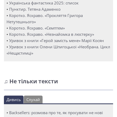
•
Українська фантастика 2025: список
•
Пунктир. Тетяна Адаменко
•
Коротко. Яскраво. «Прокляття Григора
Нетутешнього»
•
Коротко. Яскраво. «Семптем»
•
Коротко. Яскраво. «Незнайомка в люстерку»
•
Уривок з книги «Герой замість мене» Марії Косян
•
Уривок з книги Олени Шпигоцької «Необрана. Цикл
«Нещастимці»
♫ Не тільки тексти
Дивись
Слухай
•
Backsellers: розмова про те, як просувати не нові