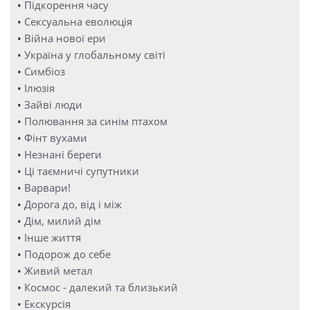
•
Підкорення часу
•
Сексуальна еволюція
•
Війна нової ери
•
Україна у глобальному світі
•
Симбіоз
•
Ілюзія
•
Зайві люди
•
Полювання за синім птахом
•
Фінт вухами
•
Незнані береги
•
Ці таємничі супутники
•
Варвари!
•
Дорога до, від і між
•
Дім, милий дім
•
Інше життя
•
Подорож до себе
•
Живий метал
•
Космос - далекий та близький
•
Екскурсія