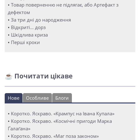
•
Товар поверненню не підлягає, або Артефакт з
дефектом
•
За три дні до народження
•
Відкриті… дорз
•
Шкідлива криза
•
Перші кроки
☕ Почитати цікаве
Нове
Особливе
Блоги
•
Коротко. Яскраво. «Крампус на Івана Купала»
•
Коротко. Яскраво. «Космічні пригоди Марка
Ґалаґана»
•
Коротко. Яскраво. «Маг поза законом»