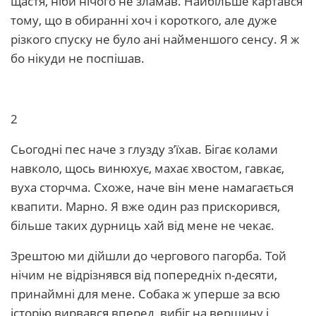
щастя, ніби нічого не зламав. Найбільше картався
тому, що в обиранні хоч і короткого, але дуже
різкого спуску не було ані найменшого сенсу. Я ж
бо нікуди не поспішав.
2
Сьогодні пес наче з глузду з’їхав. Бігає колами
навколо, щось винюхує, махає хвостом, гавкає,
вуха сторчма. Схоже, наче він мене намагається
квапити. Марно. Я вже один раз прискорився,
більше таких дурниць хай від мене не чекає.
Зрештою ми дійшли до чергового пагорба. Той
нічим не відрізнявся від попередніх n-десяти,
принаймні для мене. Собака ж уперше за всю
історію вирвався вперед, вибіг на вершину і