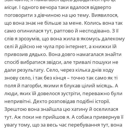
місце
. І одного вечора таки вдалося відверто
поговорити з дівчиною на цю тему. Виявилося,
що вона знає не більше за мене. Колись вона так
само опинилася тут, раптово й несподівано. З її
слів я зрозумів, що вона жила в якомусь далекому
селі й дійсно не чула про інтернет, а книжки їй
привозив дядько. Вона довго намагалася знайти
спосіб вибратися звідси, але тривалі пошуки не
дали результату. Село, через кілька днів ходу
знову село, і так без кінця – точно так само як ті
поля й пагорби, якими я блукав цілий місяць. А
люди, яких їй довелося зустріти, переважно були
непривітні. Дехто розповідав подібні історії.
Зрештою вона знайшла цю хатину й оселилася
тут. Аж поки не прийшов я. А собака привернув її
увагу тому, що за весь час перебування тут, вона