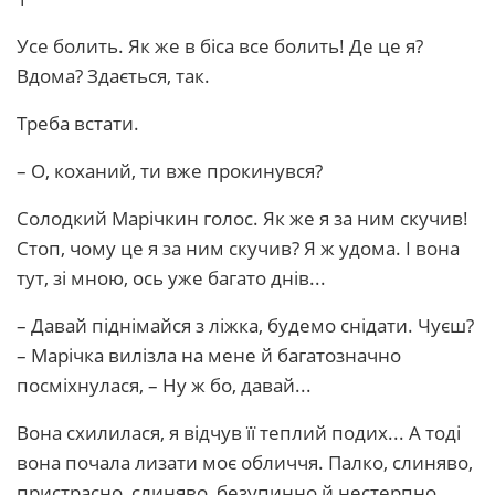
Усе болить. Як же в біса все болить! Де це я?
Вдома? Здається, так.
Треба встати.
– О, коханий, ти вже прокинувся?
Солодкий Марічкин голос. Як же я за ним скучив!
Стоп, чому це я за ним скучив? Я ж удома. І вона
тут, зі мною, ось уже багато днів...
– Давай піднімайся з ліжка, будемо снідати. Чуєш?
– Марічка вилізла на мене й багатозначно
посміхнулася, – Ну ж бо, давай...
Вона схилилася, я відчув її теплий подих... А тоді
вона почала лизати моє обличчя. Палко, слиняво,
пристрасно, слиняво, безупинно й нестерпно