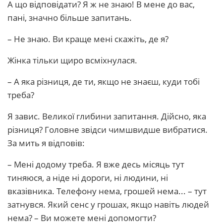
А що відповідати? Я ж не знаю! В мене до вас,
пані, значно більше запитань.
– Не знаю. Ви краще мені скажіть, де я?
Жінка тільки щиро всміхнулася.
– А яка різниця, де ти, якщо не знаєш, куди тобі
треба?
Я завис. Великої глибини запитання. Дійсно, яка
різниця? Головне звідси чимшвидше вибратися.
За мить я відповів:
– Мені додому треба. Я вже десь місяць тут
тиняюся, а ніде ні дороги, ні людини, ні
вказівника. Телефону нема, грошей нема... – тут
затнувся. Який сенс у грошах, якщо навіть людей
нема? – Ви можете мені допомогти?