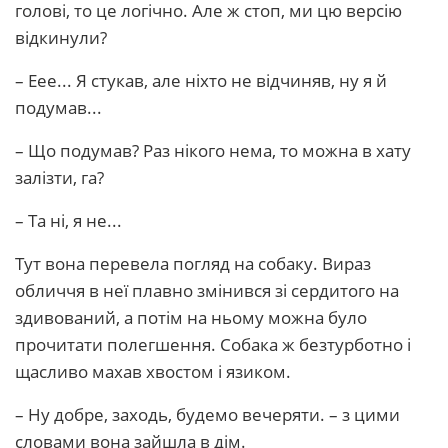
голові, то це логічно. Але ж стоп, ми цю версію
відкинули?
– Еее... Я стукав, але ніхто не відчиняв, ну я й
подумав...
– Що подумав? Раз нікого нема, то можна в хату
залізти, га?
– Та ні, я не...
Тут вона перевела погляд на собаку. Вираз
обличчя в неї плавно змінився зі сердитого на
здивований, а потім на ньому можна було
прочитати полегшення. Собака ж безтурботно і
щасливо махав хвостом і язиком.
– Ну добре, заходь, будемо вечеряти. – з цими
словами вона зайшла в дім.