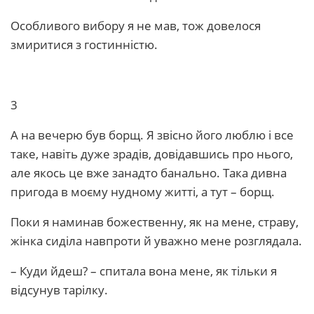
Особливого вибору я не мав, тож довелося
змиритися з гостинністю.
3
А на вечерю був борщ. Я звісно його люблю і все
таке, навіть дуже зрадів, довідавшись про нього,
але якось це вже занадто банально. Така дивна
пригода в моєму нудному житті, а тут – борщ.
Поки я наминав божественну, як на мене, страву,
жінка сиділа навпроти й уважно мене розглядала.
– Куди йдеш? – спитала вона мене, як тільки я
відсунув тарілку.