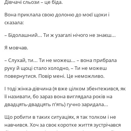
Дівчачі сльози – це біда.
Вона приклала свою долоню до моєї щоки і
сказала:
– Бідолашний... Ти ж узагалі нічого не знаєш...
Я мовчав.
– Слухай, ти... Ти не можеш... – вона прибрала
руку й щоці стало холодно, – Ти не можеш
повернутися. Повір мені. Це неможливо.
І тоді жінка-дівчина (я вже цілком збентежився, як
її називати, бо зараз вона виглядала років на
двадцять-двадцять п’ять) гучно заридала...
Що робити в таких ситуаціях, я так толком і не
навчився. Хоч за своє коротке життя зустрічався