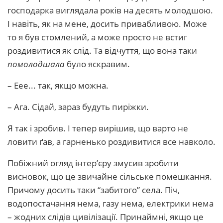
господарка виглядала років на десять молодшою.
І навіть, як на мене, досить привабливою. Може
то я був стомлений, а може просто не встиг
роздивитися як слід. Та відчуття, що вона таки
помолодшала
було яскравим.
– Еее... так, якщо можна.
– Ага. Сідай, зараз будуть пиріжки.
Я так і зробив. І тепер вирішив, що варто не
ловити ґав, а гарненько роздивитися все навколо.
Побіжний огляд інтер’єру змусив зробити
висновок, що це звичайне сільське помешкання.
Причому досить таки “забитого” села. Піч,
водопостачання нема, газу нема, електрики нема
– жодних слідів цивілізації. Принаймні, якщо це