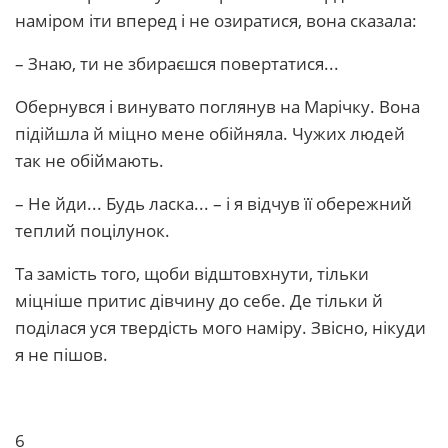
наміром іти вперед і не озиратися, вона сказала:
– Знаю, ти не збираєшся повертатися...
Обернувся і винувато поглянув на Марічку. Вона
підійшла й міцно мене обійняла. Чужих людей
так не обіймають.
– Не йди... Будь ласка... – і я відчув її обережний
теплий поцілунок.
Та замість того, щоби відштовхнути, тільки
міцніше притис дівчину до себе. Де тільки й
поділася уся твердість мого наміру. Звісно, нікуди
я не пішов.
6