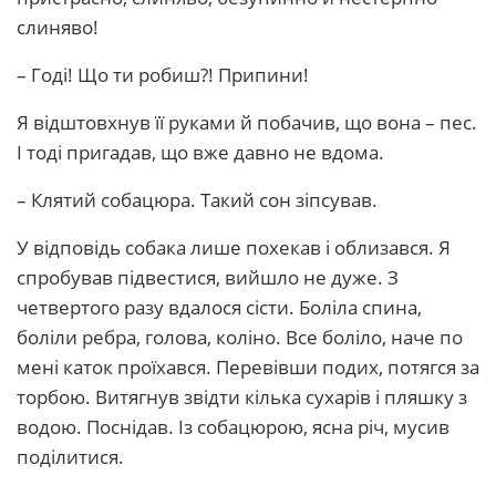
слиняво!
– Годі! Що ти робиш?! Припини!
Я відштовхнув її руками й побачив, що вона – пес.
І тоді пригадав, що вже давно не вдома.
– Клятий собацюра. Такий сон зіпсував.
У відповідь собака лише похекав і облизався. Я
спробував підвестися, вийшло не дуже. З
четвертого разу вдалося сісти. Боліла спина,
боліли ребра, голова, коліно. Все боліло, наче по
мені каток проїхався. Перевівши подих, потягся за
торбою. Витягнув звідти кілька сухарів і пляшку з
водою. Поснідав. Із собацюрою, ясна річ, мусив
поділитися.