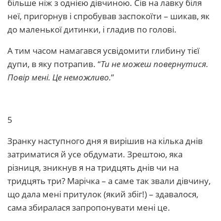
більше ніж з однією дівчиною. Сів на лавку біля
неї, пригорнув і спробував заспокоїти – шикав, як
до маленької дитинки, і гладив по голові.
А тим часом намагався усвідомити глибину тієї
дупи, в яку потрапив. “
Ти не можеш повернутися.
Повір мені. Це неможливо.
”
5
Зранку наступного дня я вирішив на кілька днів
затриматися й усе обдумати. Зрештою, яка
різниця, зникнув я на тридцять днів чи на
тридцять три? Марічка – а саме так звали дівчину,
що дала мені притулок (який збіг!) – здавалося,
сама збиралася запропонувати мені це.