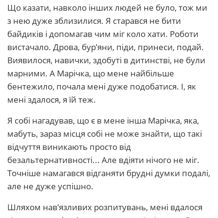
Що казати, навколо інших людей не було, тож ми
з нею дуже зблизилися. Я старався не бити
байдиків і допомагав чим міг коло хати. Роботи
вистачало. Дрова, бур’яни, піди, принеси, подай.
Виявилося, навички, здобуті в дитинстві, не були
марними. А Марічка, що мене найбільше
бентежило, почала мені дуже подобатися. І, як
мені здалося, я їй теж.
Я собі нагадував, що є в мене інша Марічка, яка,
мабуть, зараз місця собі не може знайти, що такі
відчуття виникають просто від
безальтернативності... Але вдіяти нічого не міг.
Точніше намагався відганяти брудні думки подалі,
але не дуже успішно.
Шляхом нав’язливих розпитувань, мені вдалося