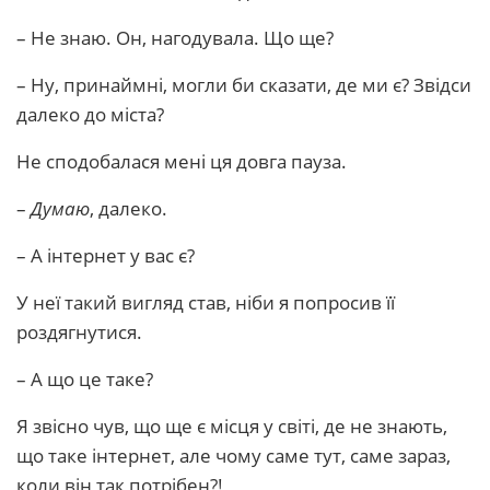
– Не знаю. Он, нагодувала. Що ще?
– Ну, принаймні, могли би сказати, де ми є? Звідси
далеко до міста?
Не сподобалася мені ця довга пауза.
–
Думаю
, далеко.
– А інтернет у вас є?
У неї такий вигляд став, ніби я попросив її
роздягнутися.
– А що це таке?
Я звісно чув, що ще є місця у світі, де не знають,
що таке інтернет, але чому саме тут, саме зараз,
коли він так потрібен?!