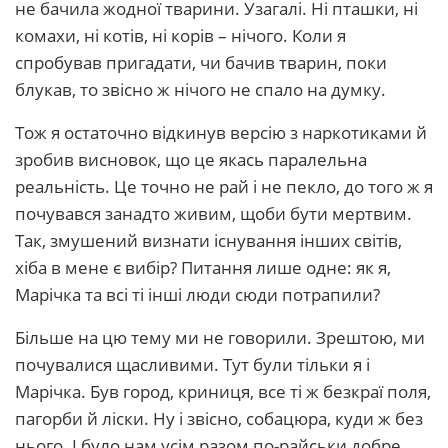
не бачила жодної тварини. Узагалі. Ні пташки, ні
комахи, ні котів, ні корів – нічого. Коли я
спробував пригадати, чи бачив тварин, поки
блукав, то звісно ж нічого не спало на думку.
Тож я остаточно відкинув версію з наркотиками й
зробив висновок, що це якась паралельна
реальність. Це точно не рай і не пекло, до того ж я
почувався занадто живим, щоби бути мертвим.
Так, змушений визнати існування інших світів,
хіба в мене є вибір? Питання лише одне: як я,
Марічка та всі ті інші люди сюди потрапили?
Більше на цю тему ми не говорили. Зрештою, ми
почувалися щасливими. Тут були тільки я і
Марічка. Був город, криниця, все ті ж безкраї поля,
пагорби й ліски. Ну і звісно, собацюра, куди ж без
нього. І було нам усім разом по-райськи добре.