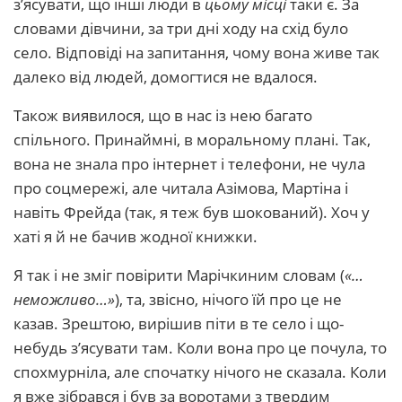
з’ясувати, що інші люди в
цьому місці
таки є. За
словами дівчини, за три дні ходу на схід було
село. Відповіді на запитання, чому вона живе так
далеко від людей, домогтися не вдалося.
Також виявилося, що в нас із нею багато
спільного. Принаймні, в моральному плані. Так,
вона не знала про інтернет і телефони, не чула
про соцмережі, але читала Азімова, Мартіна і
навіть Фрейда (так, я теж був шокований). Хоч у
хаті я й не бачив жодної книжки.
Я так і не зміг повірити Марічкиним словам (
«…
неможливо…»
), та, звісно, нічого їй про це не
казав. Зрештою, вирішив піти в те село і що-
небудь з’ясувати там. Коли вона про це почула, то
спохмурніла, але спочатку нічого не сказала. Коли
я вже зібрався і був за воротами з твердим