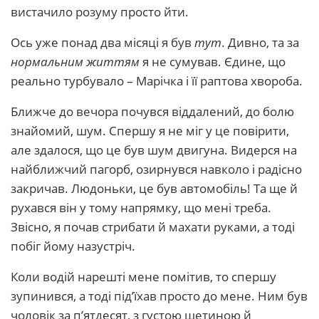
вистачило розуму просто йти.
Ось уже понад два місяці я був
тут
. Дивно, та за
нормальним життям
я не сумував. Єдине, що
реально турбувало – Марічка і її раптова хвороба.
Ближче до вечора почувся віддалений, до болю
знайомий, шум. Спершу я не міг у це повірити,
але здалося, що це був шум двигуна. Видерся на
найближчий пагорб, озирнувся навколо і радісно
закричав. Людоньки, це був автомобіль! Та ще й
рухався він у тому напрямку, що мені треба.
Звісно, я почав стрибати й махати руками, а тоді
побіг йому назустріч.
Коли водій нарешті мене помітив, то спершу
зупинився, а тоді під’їхав просто до мене. Ним був
чоловік за п’ятдесят, з густою щетиною й