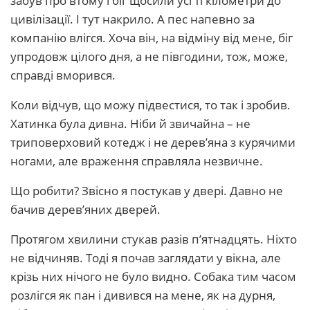
забув про втому і біг щосили усі ті кілометри до
цивілізації. І тут накрило. А пес напевно за
компанію влігся. Хоча він, на відміну від мене, біг
упродовж цілого дня, а не півгодини, тож, може,
справді вморився.
Коли відчув, що можу підвестися, то так і зробив.
Хатинка була дивна. Ніби й звичайна – не
триповерховий котедж і не дерев’яна з курячими
ногами, але враження справляла незвичне.
Що робити? Звісно я постукав у двері. Давно не
бачив дерев’яних дверей.
Протягом хвилини стукав разів п’ятнадцять. Ніхто
не відчиняв. Тоді я почав заглядати у вікна, але
крізь них нічого не було видно. Собака тим часом
розлігся як пан і дивився на мене, як на дурня,