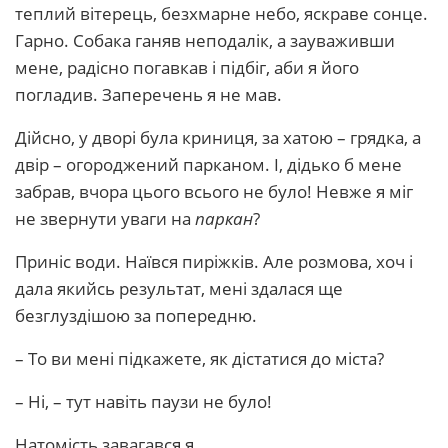
теплий вітерець, безхмарне небо, яскраве сонце.
Гарно. Собака ганяв неподалік, а зауваживши
мене, радісно погавкав і підбіг, аби я його
погладив. Заперечень я не мав.
Дійсно, у дворі була криниця, за хатою – грядка, а
двір – огороджений парканом. І, дідько б мене
забрав, вчора цього всього не було! Невже я міг
не звернути уваги на
паркан
?
Приніс води. Наївся пиріжків. Але розмова, хоч і
дала якийсь результат, мені здалася ще
безглуздішою за попередню.
– То ви мені підкажете, як дістатися до міста?
– Ні, – тут навіть паузи не було!
Натомість завагався я.