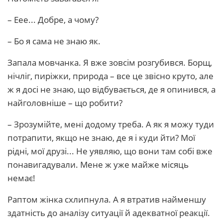
– Еее... Добре, а чому?
– Бо я сама не знаю як.
Запала мовчанка. Я вже зовсім розгубився. Борщ,
нічліг, пиріжки, природа – все це звісно круто, але
ж я досі не знаю, що відбувається, де я опинився, а
найголовніше – що робити?
– Зрозумійте, мені додому треба. А як я можу туди
потрапити, якщо не знаю, де я і куди йти? Мої
рідні, мої друзі... Не уявляю, що вони там собі вже
понавигадували. Мене ж уже майже місяць
немає!
Раптом жінка схлипнула. А я втратив найменшу
здатність до аналізу ситуації й адекватної реакції.