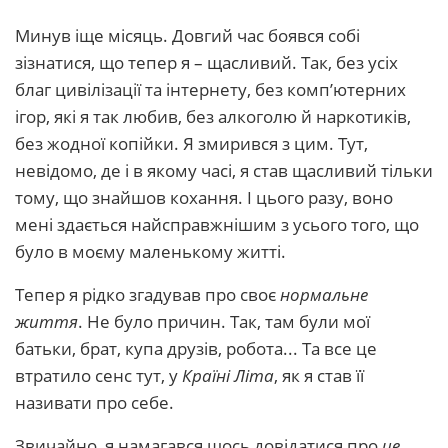
Минув іще місяць. Довгий час боявся собі
зізнатися, що тепер я – щасливий. Так, без усіх
благ цивілізації та інтернету, без комп’ютерних
ігор, які я так любив, без алкоголю й наркотиків,
без жодної копійки. Я змирився з цим. Тут,
невідомо, де і в якому часі, я став щасливий тільки
тому, що знайшов кохання. І цього разу, воно
мені здається найсправжнішим з усього того, що
було в моєму маленькому житті.
Тепер я рідко згадував про своє
нормальне
життя
. Не було причин. Так, там були мої
батьки, брат, купа друзів, робота... Та все це
втратило сенс тут, у
Країні Літа
, як я став її
називати про себе.
Звичайно, я намагався щось довідатися про
це