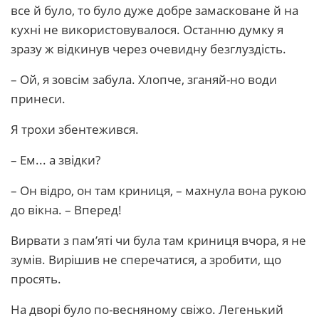
все й було, то було дуже добре замасковане й на
кухні не використовувалося. Останню думку я
зразу ж відкинув через очевидну безглуздість.
– Ой, я зовсім забула. Хлопче, зганяй-но води
принеси.
Я трохи збентежився.
– Ем... а звідки?
– Он відро, он там криниця, – махнула вона рукою
до вікна. – Вперед!
Вирвати з пам’яті чи була там криниця вчора, я не
зумів. Вирішив не сперечатися, а зробити, що
просять.
На дворі було по-весняному свіжо. Легенький