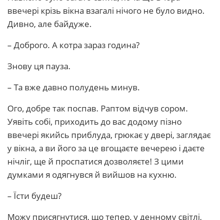
ввечері крізь вікна взагалі нічого не було видно.
Дивно, але байдуже.
– Доброго. А котра зараз година?
Знову ця пауза.
– Та вже давно полудень минув.
Ого, добре так поспав. Раптом відчув сором.
Уявіть собі, приходить до вас додому пізно
ввечері якийсь приблуда, грюкає у двері, заглядає
у вікна, а ви його за це вгощаєте вечерею і даєте
нічліг, ще й проспатися дозволяєте! З цими
думками я одягнувся й вийшов на кухню.
– Їсти будеш?
Можу присягнутися, що тепер, у денному світлі,