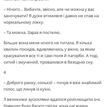
– Нічого... Вибачте, звісно, але чи можна у вас
заночувати? Я дуже втомився і давно не спав на
нормальному ліжку.
– Та можна. Зараз я постелю.
Більше вона мене нічого не питала. Я кілька
хвилин посидів, вдивляючись у вікно, за яким
красувалися все ті ж самі поля й пагорби. А тоді,
ситий і змучений, провалився в безодню сну.
4
– Доброго ранку, сонько! – почув я вже знайомий
голос, що линув із кухні.
З великими зусиллями вдалося розплющити очі.
Навколо було багато світла, хоча ще вчора