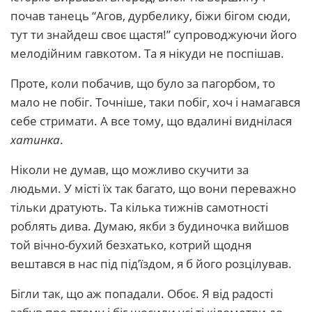
почав танець “Агов, дурбелику, біжи бігом сюди,
тут ти знайдеш своє щастя!” супроводжуючи його
мелодійним гавкотом. Та я нікуди не поспішав.
Проте, коли побачив, що було за пагорбом, то
мало не побіг. Точніше, таки побіг, хоч і намагався
себе стримати. А все тому, що вдалині виднілася
хатинка
.
Ніколи не думав, що можливо скучити за
людьми. У місті їх так багато, що вони переважно
тільки дратують. Та кілька тижнів самотності
роблять дива. Думаю, якби з будиночка вийшов
той вічно-бухий безхатько, котрий щодня
вештався в нас під під’їздом, я б його розцілував.
Бігли так, що аж попадали. Обоє. Я від радості