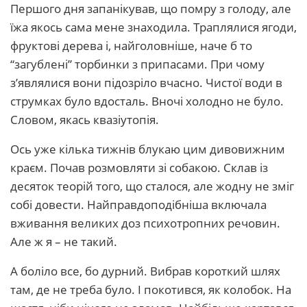
Першого дня запанікував, що помру з голоду, але
їжа якось сама мене знаходила. Траплялися ягоди,
фруктові дерева і, найголовніше, наче б то
“загублені” торбинки з припасами. При чому
з’являлися вони підозріло вчасно. Чистої води в
струмках було вдосталь. Вночі холодно не було.
Словом, якась квазіутопія.
Ось уже кілька тижнів блукаю цим дивовижним
краєм. Почав розмовляти зі собакою. Склав із
десяток теорій того, що сталося, але жодну не зміг
собі довести. Найправдоподібніша включала
вживання великих доз психотропних речовин.
Але ж я – не такий.
А боліло все, бо дурний. Вибрав короткий шлях
там, де не треба було. І покотився, як колобок. На