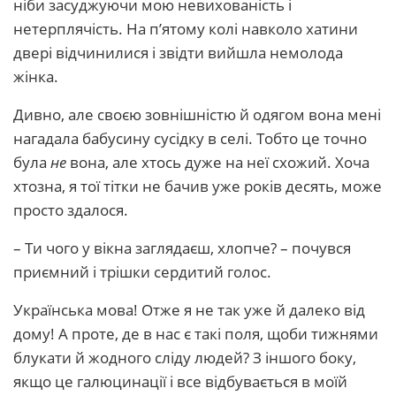
ніби засуджуючи мою невихованість і
нетерплячість. На п’ятому колі навколо хатини
двері відчинилися і звідти вийшла немолода
жінка.
Дивно, але своєю зовнішністю й одягом вона мені
нагадала бабусину сусідку в селі. Тобто це точно
була
не
вона, але хтось дуже на неї схожий. Хоча
хтозна, я тої тітки не бачив уже років десять, може
просто здалося.
– Ти чого у вікна заглядаєш, хлопче? – почувся
приємний і трішки сердитий голос.
Українська мова! Отже я не так уже й далеко від
дому! А проте, де в нас є такі поля, щоби тижнями
блукати й жодного сліду людей? З іншого боку,
якщо це галюцинації і все відбувається в моїй