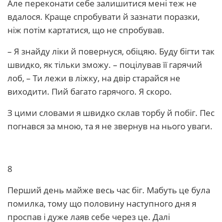
Але переконати себе залишитися мені теж не
вдалося. Краще спробувати й зазнати поразки,
ніж потім картатися, що не спробував.
– Я знайду ліки й повернуся, обіцяю. Буду бігти так
швидко, як тільки зможу. – поцілував її гарячий
лоб, – Ти лежи в ліжку, на двір старайся не
виходити. Пий багато гарячого. Я скоро.
З цими словами я швидко склав торбу й побіг. Пес
погнався за мною, та я не звернув на нього уваги.
8
Перший день майже весь час біг. Мабуть це була
помилка, тому що половину наступного дня я
проспав і дуже лаяв себе через це. Далі