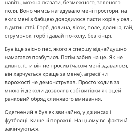
навіть, можна сказати, безмежного, зеленого
поля. Воно чимсь нагадувало мені простори, на
яких мені з бабцею доводилося пасти корів у селі,
в дитинстві. Горб, долина, лісок, поле, долина, гай,
струмочок, горб і давай по-колу, без кінця.
Був іще звісно пес, якого я спершу відчайдушно
намагався позбутися. Потім забив на це. Як не
дивно, їсти він не просив (часом мені здавалося,
він харчується краще за мене), агресії чи
ворожості не демонстрував. Просто ходив за
мною й деколи дозволяв собі витівки як оцей
ранковий обряд слинявого вмивання.
Одягнений я був як звичайно, у джинсах і
футболці. Кишені порожні. На цьому всі факти й
закінчуються.