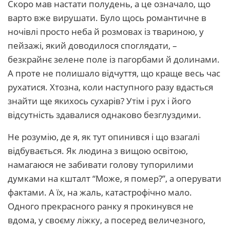
Скоро мав настати полудень, а це означало, що
варто вже вирушати. Було щось романтичне в
ночівлі просто неба й розмовах із твариною, у
пейзажі, який доводилося споглядати, –
безкрайнє зелене поле із пагорбами й долинами.
А проте не полишало відчуття, що краще весь час
рухатися. Хтозна, коли наступного разу вдасться
знайти ще якихось сухарів? Утім і рух і його
відсутність здавалися однаково безглуздими.
Не розумію, де я, як тут опинився і що взагалі
відбувається. Як людина з вищою освітою,
намагаюся не забивати голову тупорилими
думками на кшталт “Може, я помер?”, а оперувати
фактами. А їх, на жаль, катастрофічно мало.
Одного прекрасного ранку я прокинувся не
вдома, у своєму ліжку, а посеред величезного,