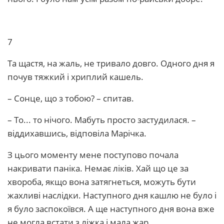
7
Та щастя, на жаль, не тривало довго. Одного дня я
почув тяжкий і хриплий кашель.
– Сонце, що з тобою? – спитав.
– То... то нічого. Мабуть просто застудилася. –
віддихавшись, відповіла Марічка.
З цього моменту мене поступово почала
накривати паніка. Немає ліків. Хай що це за
хвороба, якщо вона затягнеться, можуть бути
жахливі наслідки. Наступного дня кашлю не було і
я було заспокоївся. А ще наступного дня вона вже
не могла встати з ліжка і мала жар.