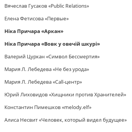
Вячеслав Гусаков «Public Relations»
Елена Фетисова «Первые»
Ніка Причара «Аркан»
Ніка Причара «Вовк у овечій шкурі»
Валерий Цуркан «Символ Бессмертия»
Мария Л. Лебедева «Не без урода»
Мария Л. Лебедева «Call-центр»
Юрий Лиховидов «Хищники против Хранителей»
Константин Пимешков «melody.elf»
Алиса Несвит «Человек, который видел будущее»