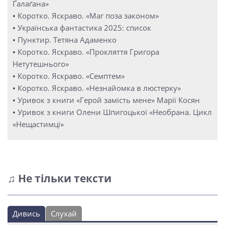
Ґалаґана»
•
Коротко. Яскраво. «Маг поза законом»
•
Українська фантастика 2025: список
•
Пунктир. Тетяна Адаменко
•
Коротко. Яскраво. «Прокляття Григора
Нетутешнього»
•
Коротко. Яскраво. «Семптем»
•
Коротко. Яскраво. «Незнайомка в люстерку»
•
Уривок з книги «Герой замість мене» Марії Косян
•
Уривок з книги Олени Шпигоцької «Необрана. Цикл
«Нещастимці»
♫ Не тільки тексти
Дивись
Слухай