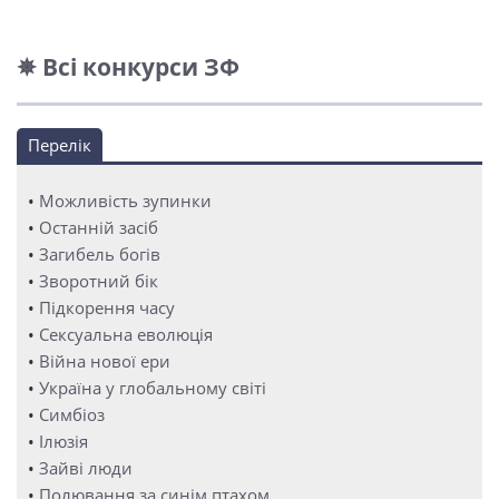
✵ Всі конкурси ЗФ
Перелік
•
Можливість зупинки
•
Останній засіб
•
Загибель богів
•
Зворотний бік
•
Підкорення часу
•
Сексуальна еволюція
•
Війна нової ери
•
Україна у глобальному світі
•
Симбіоз
•
Ілюзія
•
Зайві люди
•
Полювання за синім птахом