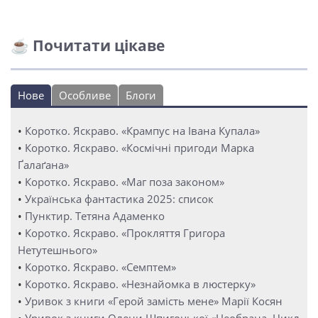
☕ Почитати цікаве
Нове
Особливе
Блоги
•
Коротко. Яскраво. «Крампус на Івана Купала»
•
Коротко. Яскраво. «Космічні пригоди Марка
Ґалаґана»
•
Коротко. Яскраво. «Маг поза законом»
•
Українська фантастика 2025: список
•
Пунктир. Тетяна Адаменко
•
Коротко. Яскраво. «Прокляття Григора
Нетутешнього»
•
Коротко. Яскраво. «Семптем»
•
Коротко. Яскраво. «Незнайомка в люстерку»
•
Уривок з книги «Герой замість мене» Марії Косян