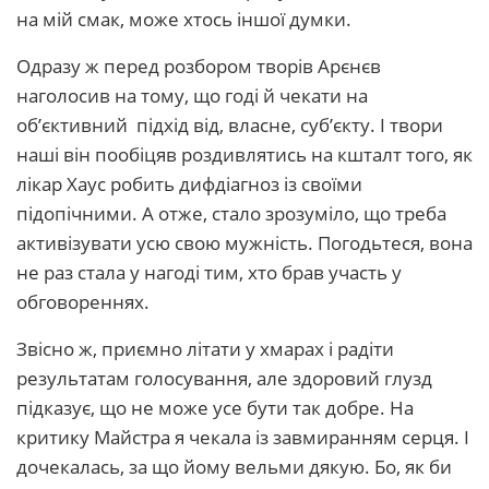
на мій смак, може хтось іншої думки.
Одразу ж перед розбором творів Арєнєв
наголосив на тому, що годі й чекати на
об’єктивний підхід від, власне, суб’єкту. І твори
наші він пообіцяв роздивлятись на кшталт того, як
лікар Хаус робить дифдіагноз із своїми
підопічними. А отже, стало зрозуміло, що треба
активізувати усю свою мужність. Погодьтеся, вона
не раз стала у нагоді тим, хто брав участь у
обговореннях.
Звісно ж, приємно літати у хмарах і радіти
результатам голосування, але здоровий глузд
підказує, що не може усе бути так добре. На
критику Майстра я чекала із завмиранням серця. І
дочекалась, за що йому вельми дякую. Бо, як би