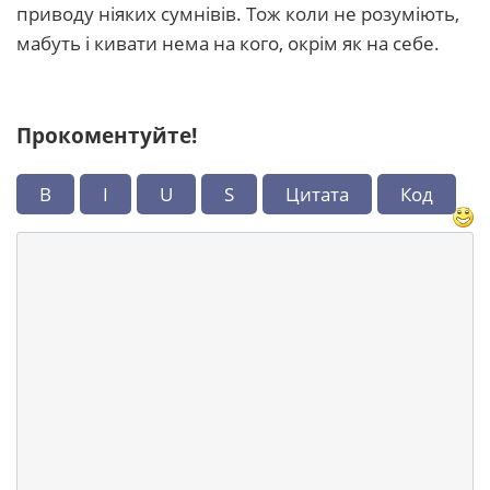
приводу ніяких сумнівів. Тож коли не розуміють,
мабуть і кивати нема на кого, окрім як на себе.
Прокоментуйте!
B
I
U
S
Цитата
Код