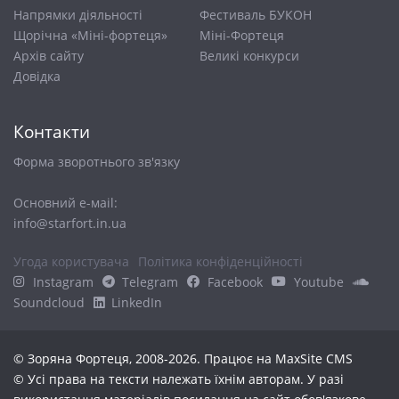
Напрямки діяльності
Фестиваль БУКОН
Щорічна «Міні-фортеця»
Міні-Фортеця
Архів сайту
Великі конкурси
Довiдка
Контакти
Форма зворотнього зв'язку
Основний е-маіl:
info@starfort.in.ua
Угода користувача
Політика конфіденційності
Instagram
Telegram
Facebook
Youtube
Soundcloud
LinkedIn
© Зоряна Фортеця, 2008-2026. Працює на
MaxSite CMS
© Усі права на тексти належать їхнім авторам. У разі