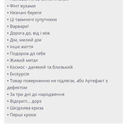
•
Фінт вухами
•
Незнані береги
•
Ці таємничі супутники
•
Варвари!
•
Дорога до, від і між
•
Дім, милий дім
•
Інше життя
•
Подорож до себе
•
Живий метал
•
Космос - далекий та близький
•
Екскурсія
•
Товар поверненню не підлягає, або Артефакт з
дефектом
•
За три дні до народження
•
Відкриті… дорз
•
Шкідлива криза
•
Перші кроки