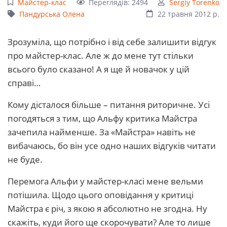
Майстер-клас
Переглядів: 2494
Sergiy Torenko
Пандурська Олена
22 травня 2012 р.
Зрозуміла, що потрібно і від себе залишити відгук
про майстер-клас. Але ж до мене тут стільки
всього було сказано! А я ще й новачок у цій
справі…
Кому дісталося більше – питання риторичне. Усі
погодяться з тим, що Альфу критика Майстра
зачепила найменше. За «Майстра» навіть не
вибачаюсь, бо він усе одно наших відгуків читати
не буде.
Перемога Альфи у майстер-класі мене вельми
потішила. Щодо цього оповідання у критиці
Майстра є річ, з якою я абсолютно не згодна. Ну
скажіть, куди його ще скорочувати? Але то лише