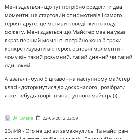
Мені здається - що тут потрібно розділити два
моменти: це стартовий опис мотивів і самого
героя і друге: це мотиви поведінки по ходу
сюжету. Мені здається що Майстер мав на увазі
якраз перший момент: потрібно хоча б трохи
конкретизувати вік героя, основні молменти -
чому він такий розумний. такий дивний чи такий
одинокий.
А взагалі - було б цікаво - на наступному майстер
класі - доторкнутися до досконалого і розібрати
якке небудь творінн янаступного майстра)))
6
Олена
22-05-2012 22:59
2ЗлИй - Ого на що ви замахнулись! Та майстрам