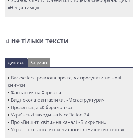
•
Уривок з книги Олени Шпигоцької «Необрана. Цикл
«Нещастимці»
♫ Не тільки тексти
Дивись
Слухай
•
Backsellers: розмова про те, як просувати не нові
книжки
•
Фантастична Хорватія
•
Виднокола фантастики. «Мегаструктури»
•
Презентація «Кіберджанка»
•
Українські заходи на NiceFiction 24
•
Про «Вишиті світи» на каналі «Відкритий»
•
Українсько-англійські читання з «Вишитих світів»