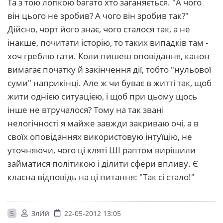
Та з тою логікою багато хто заганяється. "А чого
він цього не зробив? А чого він зробив так?"
Дійсно, чорт його знає, чого сталося так, а не
інакше, почитати історію, то таких випадків там -
хоч греблю гати. Коли пишеш оповідання, канон
вимагає початку й закінчення дії, тобто "нульової
суми" наприкінці. Але ж чи буває в житті так, щоб
жити однією ситуацією, і щоб при цьому щось
інше не втручалося? Тому на так звані
нелогічності я майже завжди закриваю очі, а в
своїх оповіданнях використовую інтуїцію, не
уточняючи, чого ці кляті ШІ раптом вирішили
займатися політикою і ділити сфери впливу. Є
класна відповідь на ці питання: "Так сі стало!"
5
ЗлИй
22-05-2012 13:05