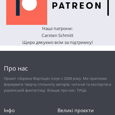
Наші патрони:
Carsten Schmitt
Щиро дякуємо всім за підтримку!
Про нас
Проєкт «Зоряна Фортеця» існує з 2008 року. Ми прагнемо
формувати творчу спільноту авторів, читачів та експертів в
українській фантастиці. Більше про нас:
ТИЦЬ
Інфо
Великі проєкти