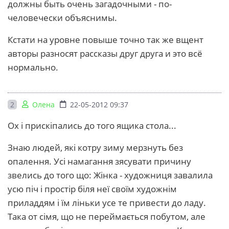
должны быть очень загадочными - по-
человечески объяснимы.
Кстати на уровне повыше точно так же вщент
авторы разносят рассказы друг друга и это всё
нормально.
2
Олена
22-05-2012 09:37
Ох і прискіпались до того ящика стола...
Знаю людей, які котру зиму мерзнуть без
опалення. Усі намагання зясувати причину
звелись до того що: Жінка - художниця завалила
усю піч і простір біля неї своїм художнім
приладдям і їм ліньки усе те привести до ладу.
Така от сімя, що не переймається побутом, але