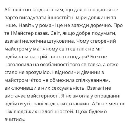
Абсолютно згодна із тим, що для оповідання не
варто вигадувати іншоствітні міри довжини та
інше. Навіть у романі це не завжди доречно. Про
те і Майстер казав. Світ, якщо добре подумати,
взагалі нелогічна штуковина. Чому створений
майстром у магічному світі світляк не міг
відбивати настрій свого господаря? Бо я не
наголосила на особливості того світляка, а отже
стало не зрозуміло. І відносини дівчини з
майстром чітко не обмежила спілкуванням,
виключивши з них сексуальність. Взагалі не
вистачає майстерності. Я не змогла у оповіданні
відбити усі грані людських взаємин. А їх не менше
ніж людських нелогічностей. Щож будемо
вчитись.