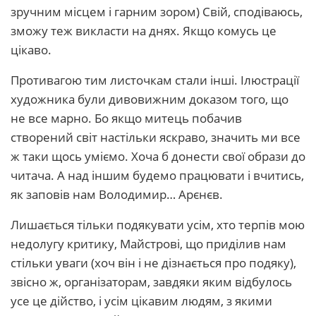
зручним місцем і гарним зором) Свій, сподіваюсь,
зможу теж викласти на днях. Якщо комусь це
цікаво.
Противагою тим листочкам стали інші. Ілюстрації
художника були дивовижним доказом того, що
не все марно. Бо якщо митець побачив
створений світ настільки яскраво, значить ми все
ж таки щось уміємо. Хоча б донести свої образи до
читача. А над іншим будемо працювати і вчитись,
як заповів нам Володимир… Арєнєв.
Лишається тільки подякувати усім, хто терпів мою
недолугу критику, Майстрові, що приділив нам
стільки уваги (хоч він і не дізнається про подяку),
звісно ж, організаторам, завдяки яким відбулось
усе це дійство, і усім цікавим людям, з якими