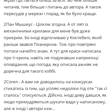
якраз і дістається більш за всіх. Бо чим більше
читачів, тим більше і питань до автора. А також
пересудів у мережі і порад, як би було краще.
2Пан Мышиус - Цілком згодна. А от ляп із
механічними крилами для мене був дуже
прикрим. Бо іноді відпочиваю у Коктебелі, який
раніше звався Планерное. Тож про повітряні
потоки начебто знаю. А тут для краси написала
про ті крила, навіть не подумавши наприкінці
оповідання, що погода, яку описала ажніяк не
доречна для такого хоббі.
2Coren - А вам не доводилось на конкурсах
стикатись із тим, що усілякі недоліки під оте "так сі
сталось" списуються. Дійсно, іноді диву даєшся, як
люди примудряються шукати вади у написаному,
але ж іноді і автори кхм...