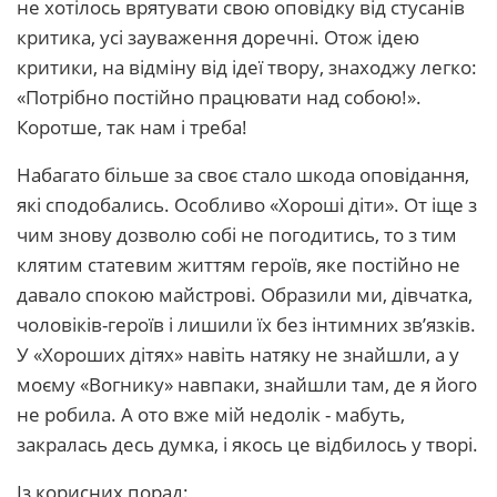
не хотілось врятувати свою оповідку від стусанів
критика, усі зауваження доречні. Отож ідею
критики, на відміну від ідеї твору, знаходжу легко:
«Потрібно постійно працювати над собою!».
Коротше, так нам і треба!
Набагато більше за своє стало шкода оповідання,
які сподобались. Особливо «Хороші діти». От іще з
чим знову дозволю собі не погодитись, то з тим
клятим статевим життям героїв, яке постійно не
давало спокою майстрові. Образили ми, дівчатка,
чоловіків-героїв і лишили їх без інтимних зв’язків.
У «Хороших дітях» навіть натяку не знайшли, а у
моєму «Вогнику» навпаки, знайшли там, де я його
не робила. А ото вже мій недолік - мабуть,
закралась десь думка, і якось це відбилось у творі.
Із корисних порад: