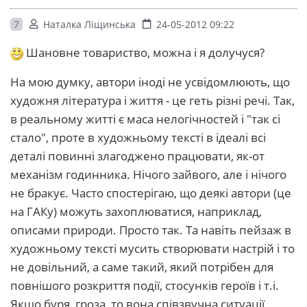
7
Наталка Ліщинська
24-05-2012 09:22
Шановне товариство, можна і я долучуся?
На мою думку, автори іноді не усвідомлюють, що
художня література і життя - це геть різні речі. Так,
в реальному житті є маса нелогічностей і "так сі
стало", проте в художньому тексті в ідеалі всі
деталі повинні злагоджено працювати, як-от
механізм годинника. Нічого зайвого, але і нічого
не бракує. Часто спостерігаю, що деякі автори (це
на ГАКу) можуть захоплюватися, наприклад,
описами природи. Просто так. Та навіть пейзаж в
художньому тексті мусить створювати настрій і то
не довільний, а саме такий, який потрібен для
повнішого розкриття події, стосунків героїв і т.і.
Якщо буря, гроза, то вона співзвучна ситуації,