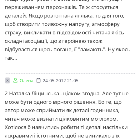
переживанням персонажів. Те ж стосується
деталей. Якщо розтоптана лялька, то для того,
щоб створити тривожну напругу, атмосферу
страху, викликати в підсвідомості читача якісь
складні асоціації, що з героїнею також
відбувається щось погане, її "ламають". Ну якось
так...
8
Олена
24-05-2012 21:05
2 Наталка Ліщинська - цілком згодна. Але тут не
може бути одного вірного рішення. Бо те, що
автор може сприймати як деталі годинника,
читач може визнати цілковитим мотлохом.
Хотілося б навчитись робити ті деталі настільки
яскравими і істотними, щоб не виникало з їх