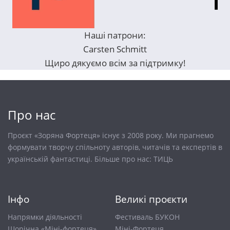
Наші патрони:
Carsten Schmitt
Щиро дякуємо всім за підтримку!
Про нас
Проєкт «Зоряна Фортеця» існує з 2008 року. Ми прагнемо
формувати творчу спільноту авторів, читачів та експертів в
українській фантастиці. Більше про нас:
ТИЦЬ
Інфо
Великі проєкти
Напрямки діяльності
Фестиваль БУКОН
Щорічна «Міні-фортеця»
Міні-Фортеця