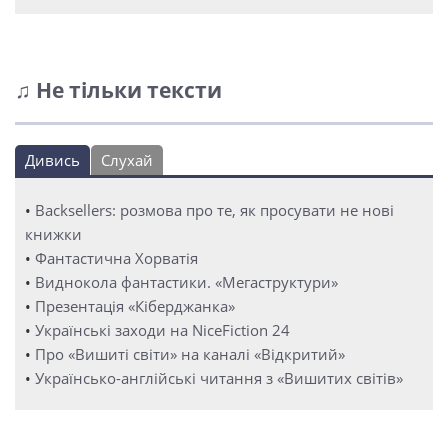
♫ Не тільки тексти
Дивись
Слухай
•
Backsellers: розмова про те, як просувати не нові
книжки
•
Фантастична Хорватія
•
Виднокола фантастики. «Мегаструктури»
•
Презентація «Кіберджанка»
•
Українські заходи на NiceFiction 24
•
Про «Вишиті світи» на каналі «Відкритий»
•
Українсько-англійські читання з «Вишитих світів»