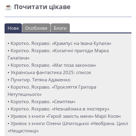
☕ Почитати цікаве
Нове
Особливе
Блоги
•
Коротко. Яскраво. «Крампус на Івана Купала»
•
Коротко. Яскраво. «Космічні пригоди Марка
Ґалаґана»
•
Коротко. Яскраво. «Маг поза законом»
•
Українська фантастика 2025: список
•
Пунктир. Тетяна Адаменко
•
Коротко. Яскраво. «Прокляття Григора
Нетутешнього»
•
Коротко. Яскраво. «Семптем»
•
Коротко. Яскраво. «Незнайомка в люстерку»
•
Уривок з книги «Герой замість мене» Марії Косян
•
Уривок з книги Олени Шпигоцької «Необрана. Цикл
«Нещастимці»