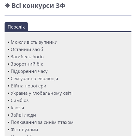
✵ Всі конкурси ЗФ
Перелік
•
Можливість зупинки
•
Останній засіб
•
Загибель богів
•
Зворотний бік
•
Підкорення часу
•
Сексуальна еволюція
•
Війна нової ери
•
Україна у глобальному світі
•
Симбіоз
•
Ілюзія
•
Зайві люди
•
Полювання за синім птахом
•
Фінт вухами