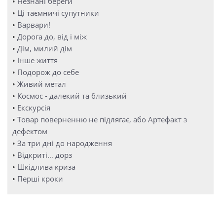
•
Незнані береги
•
Ці таємничі супутники
•
Варвари!
•
Дорога до, від і між
•
Дім, милий дім
•
Інше життя
•
Подорож до себе
•
Живий метал
•
Космос - далекий та близький
•
Екскурсія
•
Товар поверненню не підлягає, або Артефакт з
дефектом
•
За три дні до народження
•
Відкриті… дорз
•
Шкідлива криза
•
Перші кроки