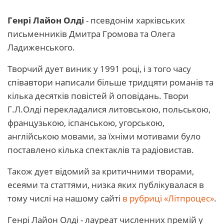
Генрі Лайон Олді
- псевдонім харківських
письменників Дмитра Громова та Олега
Ладиженського.
Творчий дует виник у 1991 році, і з того часу
співавтори написали більше тридцяти романів та
кілька десятків повістей й оповідань. Твори
Г.Л.Олді перекладалися литовською, польською,
французькою, іспанською, угорською,
англійською мовами, за їхніми мотивами було
поставлено кілька спектаклів та радіовистав.
Також дует відомий за критичними творами,
есеями та статтями, низка яких публікувалася в
тому числі на нашому сайті
в рубриці «Літпроцес»
.
Генрі Лайон Олді - лауреат численних премій у