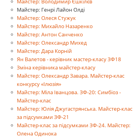
Майстер: Володимир Єшкілєв
Майстер: Генрі Лайон Олді
Майстер: Олеся Стужук
Майстер: Михайло Назаренко
Майстер: Антон Санченко
Майстер: Олександр Михед
Майстер: Дара Корній
Ян Валетов - керівник мастер-класу ЗФ18
Зміна керівника майстер-класу
Майстер: Олександр Завара. Майстер-клас
конкурсу «Ілюзія»
Майстер: Міла Іванцова. ЗФ-20: Симбіоз -
Майстер-клас
Майстер: Юлія Джугастрянська. Майстер-клас
за підсумками ЗФ-21
Майстер-клас за підсумками ЗФ-24. Майстер:
Олена Одинока