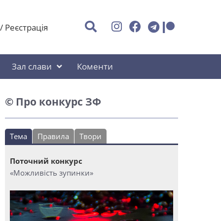
/
Реєстрація
Зал слави
Коменти
© Про конкурс ЗФ
Тема
Правила
Твори
Поточний конкурс
«Можливість зупинки»