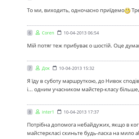
То ми, виходить, одночасно приїдемо
Тре
6
Coren
10-04-2013 06:54
Мій потяг теж прибуває о шостій. Оце думаю
7
Док
10-04-2013 15:32
Я їду в суботу маршруткою, до Нивок сподіва
і... одним учасником майстер-класу більше
8
inter1
10-04-2013 17:37
Потрібна допомога небайдужих, якщо в кого
майстеркласі скиньте будь-ласка на мило
a