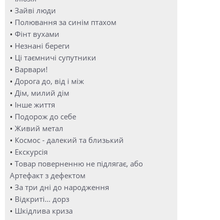
•
Зайві люди
•
Полювання за синім птахом
•
Фінт вухами
•
Незнані береги
•
Ці таємничі супутники
•
Варвари!
•
Дорога до, від і між
•
Дім, милий дім
•
Інше життя
•
Подорож до себе
•
Живий метал
•
Космос - далекий та близький
•
Екскурсія
•
Товар поверненню не підлягає, або
Артефакт з дефектом
•
За три дні до народження
•
Відкриті… дорз
•
Шкідлива криза