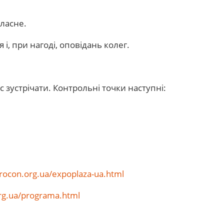
власне.
і, при нагоді, оповідань колег.
 зустрічати. Контрольні точки наступні:
urocon.org.ua/expoplaza-ua.html
org.ua/programa.html