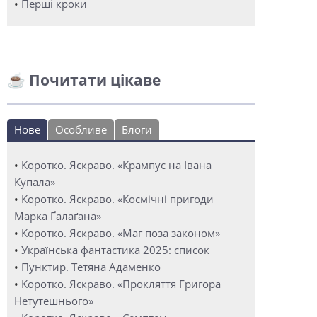
•
Перші кроки
☕ Почитати цікаве
Нове
Особливе
Блоги
•
Коротко. Яскраво. «Крампус на Івана
Купала»
•
Коротко. Яскраво. «Космічні пригоди
Марка Ґалаґана»
•
Коротко. Яскраво. «Маг поза законом»
•
Українська фантастика 2025: список
•
Пунктир. Тетяна Адаменко
•
Коротко. Яскраво. «Прокляття Григора
Нетутешнього»