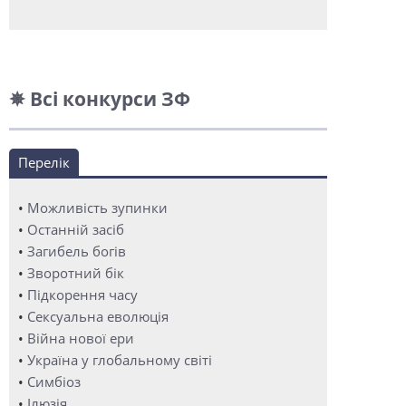
✵ Всі конкурси ЗФ
Перелік
•
Можливість зупинки
•
Останній засіб
•
Загибель богів
•
Зворотний бік
•
Підкорення часу
•
Сексуальна еволюція
•
Війна нової ери
•
Україна у глобальному світі
•
Симбіоз
•
Ілюзія