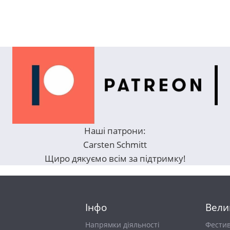
Наші патрони:
Carsten Schmitt
Щиро дякуємо всім за підтримку!
Інфо
Вели
Напрямки діяльності
Фести