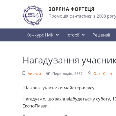
ЗОРЯНА ФОРТЕЦЯ
Промоція фантастики з 2008 рок
Конкурс і МК
Історії
Рецензії
Нагадування учасни
Анонси
Переглядів: 2867
Олег Сілін
Шановні учасники майстер-класу!
Нагадуємо, що захід відбудеться у суботу, 1
ЕкспоПлази.