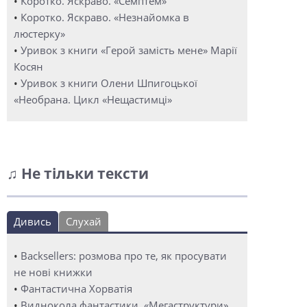
•
Коротко. Яскраво. «Семптем»
•
Коротко. Яскраво. «Незнайомка в
люстерку»
•
Уривок з книги «Герой замість мене» Марії
Косян
•
Уривок з книги Олени Шпигоцької
«Необрана. Цикл «Нещастимці»
♫ Не тільки тексти
Дивись
Слухай
•
Backsellers: розмова про те, як просувати
не нові книжки
•
Фантастична Хорватія
•
Виднокола фантастики. «Мегаструктури»