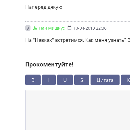
Наперед дякую
9
Пан Мишиус
10-04-2013 22:36
На "Навках" встретимся. Как меня узнать?
Прокоментуйте!
B
I
U
S
Цитата
К