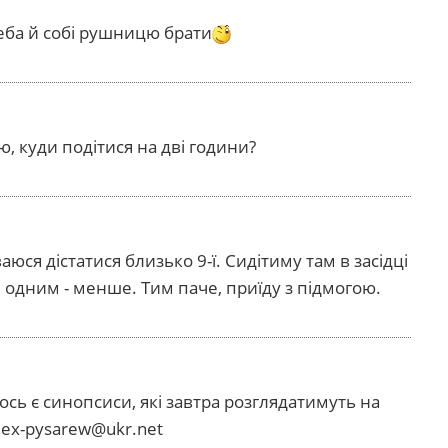
ба й собі рушницю брати
, куди подітися на дві години?
юся дістатися близько 9-ї. Сидітиму там в засідці
, одним - менше. Тим паче, приїду з підмогою.
сь є синопсиси, які завтра розглядатимуть на
lex-pysarew@ukr.net