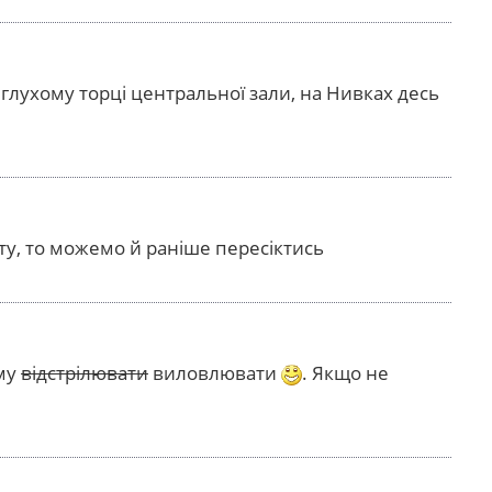
у глухому торці центральної зали, на Нивках десь
оту, то можемо й раніше пересіктись
ому
відстрілювати
виловлювати
. Якщо не