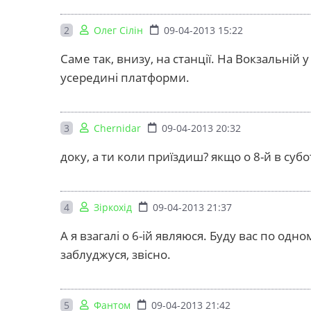
2
Олег Сілін
09-04-2013 15:22
Саме так, внизу, на станції. На Вокзальній 
усередині платформи.
3
Chernidar
09-04-2013 20:32
доку, а ти коли приїздиш? якщо о 8-й в суб
4
Зіркохід
09-04-2013 21:37
А я взагалі о 6-ій являюся. Буду вас по одн
заблуджуся, звісно.
5
Фантом
09-04-2013 21:42