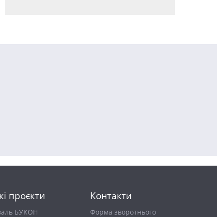
кі проєкти
Контакти
валь БУКОН
Форма зворотнього