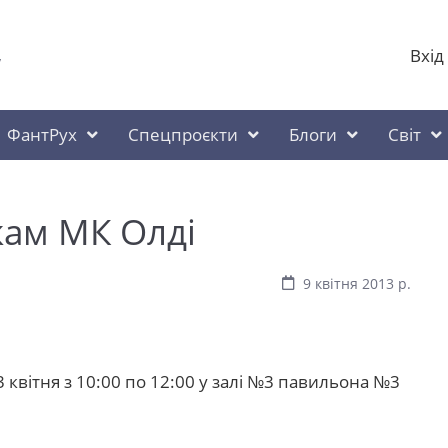
Вхід
у
ФантРух
Спецпроєкти
Блоги
Світ
кам МК Олді
9 квітня 2013 р.
3 квітня з 10:00 по 12:00 у залі №3 павильона №3