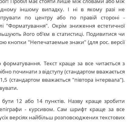
орог! Пробіл має стояти лише між словами або між
одному іншому випадку. І ні в якому разі не
нтрувати по центру або по правій стороні -
лі "Форматування". Окрім зниження естетичної
льшують його об’єм в статистиці. Подивитися чи
гою кнопки "Непечатаем
ые знаки
"
(для рос. версії
 форматування. Текст краще за все читається з
бно починати з відступу (стандартом вважається
 1,5 (стандартом вважається "півтора інтервала").
овувати.
 бути 12 або 14 пунктів. Назву краще зробити
 епіграфи - курсивом. Сам шрифт краще за все
 в усіх версіях найбільш розповсюджених текстових