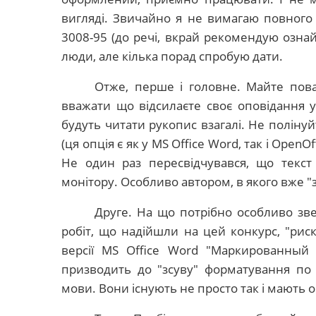
вигляді. Звичайно я не вимагаю повно
3008-95 (до речі, вкрай рекомендую ознай
люди, але кілька порад спробую дати.
Отже, перше і головне. Майте пов
вважати що відсилаєте своє оповідання 
будуть читати рукопис взагалі. Не полінуй
(ця опція є як у
MS
Office
Word
, так і
OpenOf
Не один раз пересвідчувався, що текст
монітору. Особливо автором, в якого вже "з
Друге. На що потрібно особливо звер
робіт, що надійшли на цей конкурс, "риск
версії
MS
Office
Word
"Маркированный 
призводить до "зсуву" форматування по 
мови. Вони існують не просто так і мають 