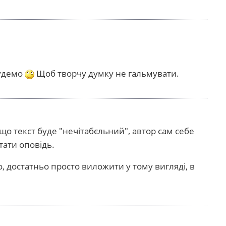
будемо
Щоб творчу думку не гальмувати.
що текст буде "нечітабєльний", автор сам себе
тати оповідь.
, достатньо просто виложити у тому вигляді, в