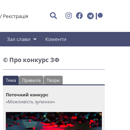
/
Реєстрація
Зал слави
Коменти
© Про конкурс ЗФ
Тема
Правила
Твори
Поточний конкурс
«Можливість зупинки»