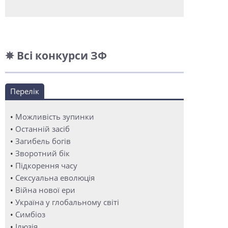
✵ Всі конкурси ЗФ
Перелік
•
Можливість зупинки
•
Останній засіб
•
Загибель богів
•
Зворотний бік
•
Підкорення часу
•
Сексуальна еволюція
•
Війна нової ери
•
Україна у глобальному світі
•
Симбіоз
•
Ілюзія