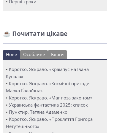
•
Перші кроки
☕ Почитати цікаве
Нове
Особливе
Блоги
•
Коротко. Яскраво. «Крампус на Івана
Купала»
•
Коротко. Яскраво. «Космічні пригоди
Марка Ґалаґана»
•
Коротко. Яскраво. «Маг поза законом»
•
Українська фантастика 2025: список
•
Пунктир. Тетяна Адаменко
•
Коротко. Яскраво. «Прокляття Григора
Нетутешнього»