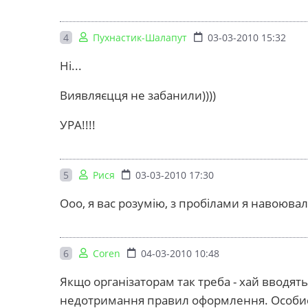
4
Пухнастик-Шалапут
03-03-2010 15:32
Ні...
Виявляєцця не забанили))))
УРА!!!!
5
Рися
03-03-2010 17:30
Ооо, я вас розумію, з пробілами я навоюв
6
Coren
04-03-2010 10:48
Якщо організаторам так треба - хай вводять
недотримання правил оформлення. Особисто