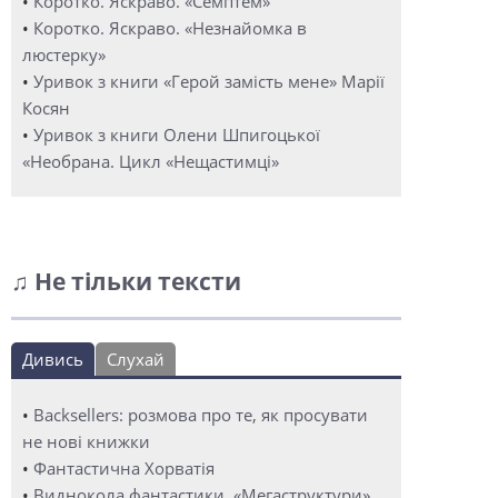
•
Коротко. Яскраво. «Семптем»
•
Коротко. Яскраво. «Незнайомка в
люстерку»
•
Уривок з книги «Герой замість мене» Марії
Косян
•
Уривок з книги Олени Шпигоцької
«Необрана. Цикл «Нещастимці»
♫ Не тільки тексти
Дивись
Слухай
•
Backsellers: розмова про те, як просувати
не нові книжки
•
Фантастична Хорватія
•
Виднокола фантастики. «Мегаструктури»