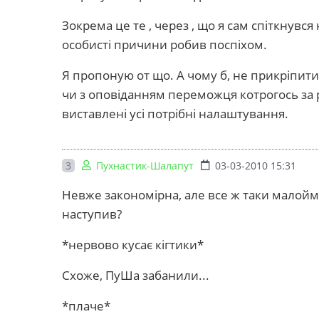
Зокрема це те , через , що я сам спіткнувс
особисті причини робив поспіхом.
Я пропоную от що. А чому б, не прикріпити 
чи з оповіданням переможця котрогось за р
виставлені усі потрібні налаштування.
3
Пухнастик-Шалапут
03-03-2010 15:31
Невже закономірна, але все ж таки малоймо
наступив?
*нервово кусає кігтики*
Схоже, ПуШа забанили...
*плаче*