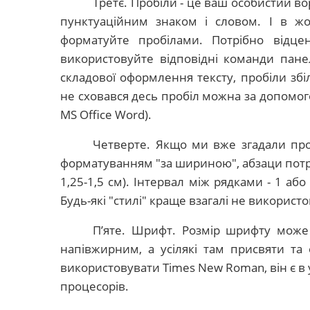
Третє. Пробіли - це ваш особистий в
пунктуаційним знаком і словом. І в ж
форматуйте пробілами. Потрібно відце
використовуйте відповідні команди пане
складової оформлення тексту, пробіли збі
не сховався десь пробіл можна за допомо
MS
Office
Word
)
.
Четверте. Якщо ми вже згадали про
форматуванням "за шириною", абзаци потрі
1,25-
1,5 см
). Інтервал між рядками - 1 або
Будь-які "стилі" краще взагалі не використ
П’яте. Шрифт. Розмір шрифту може
напівжирним, а усілякі там присвяти та
використовувати
Times
New
Roman
, він є
процесорів.