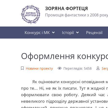
ЗОРЯНА ФОРТЕЦЯ
Промоція фантастики з 2008 рок
Конкурс і МК
Історії
Рецензії
Оформлення конкурс
Новини проекту
Переглядів: 5458
Ser
Як оцінювати конкурсні оповідання м
про те... Ні, не як їх писати. Тут я жодно
оформлювати свою роботу. Деякий час 
невеликого підрозділу державної установи
оформлений, приємно працювати. І не м