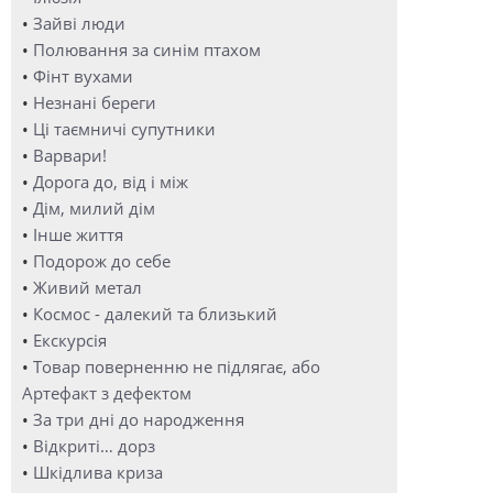
•
Зайві люди
•
Полювання за синім птахом
•
Фінт вухами
•
Незнані береги
•
Ці таємничі супутники
•
Варвари!
•
Дорога до, від і між
•
Дім, милий дім
•
Інше життя
•
Подорож до себе
•
Живий метал
•
Космос - далекий та близький
•
Екскурсія
•
Товар поверненню не підлягає, або
Артефакт з дефектом
•
За три дні до народження
•
Відкриті… дорз
•
Шкідлива криза