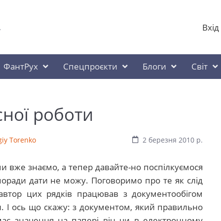
Вхід
у
ФантРух
Спецпроєкти
Блоги
Світ
ної роботи
giy Torenko
2 березня 2010 р.
и вже знаємо, а тепер давайте-но поспілкуємося
ї поради дати не можу. Поговоримо про те як слід
автор цих рядків працював з документообігом
. І ось що скажу: з документом, який правильно
ає значення на папері він чи в електронному