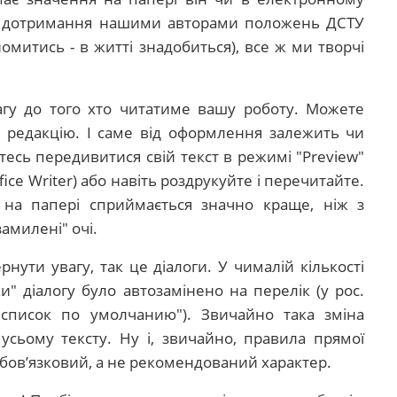
го дотримання нашими авторами положень ДСТУ
омитись - в житті знадобиться), все ж ми творчі
агу до того хто читатиме вашу роботу. Можете
у редакцію. І саме від оформлення залежить чи
тесь передивитися свій текст в режимі "
Preview
"
fice
Writer
) або навіть роздрукуйте і перечитайте.
 на папері сприймається значно краще, ніж з
амилені" очі.
нути увагу, так це діалоги. У чималій кількості
и" діалогу було автозамінено на перелік (у рос.
список по умолчанию"
)
.
Звичайно така зміна
усьому тексту. Ну і, звичайно, правила прямої
обов’язковий, а не рекомендований характер.