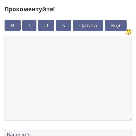
Прокоментуйте!
B
I
U
S
Цитата
Код