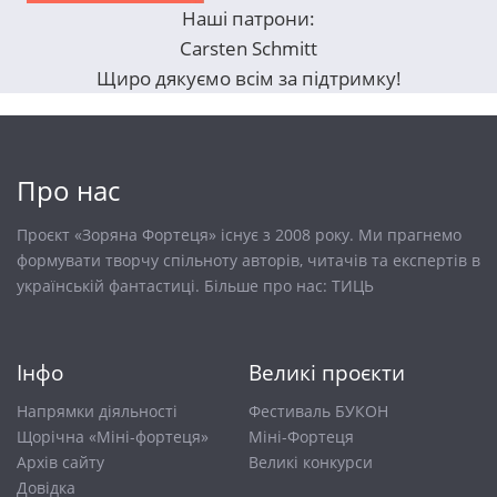
Наші патрони:
Carsten Schmitt
Щиро дякуємо всім за підтримку!
Про нас
Проєкт «Зоряна Фортеця» існує з 2008 року. Ми прагнемо
формувати творчу спільноту авторів, читачів та експертів в
українській фантастиці. Більше про нас:
ТИЦЬ
Інфо
Великі проєкти
Напрямки діяльності
Фестиваль БУКОН
Щорічна «Міні-фортеця»
Міні-Фортеця
Архів сайту
Великі конкурси
Довiдка