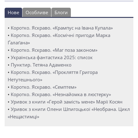
Нове
Особливе
Блоги
•
Коротко. Яскраво. «Крампус на Івана Купала»
•
Коротко. Яскраво. «Космічні пригоди Марка
Ґалаґана»
•
Коротко. Яскраво. «Маг поза законом»
•
Українська фантастика 2025: список
•
Пунктир. Тетяна Адаменко
•
Коротко. Яскраво. «Прокляття Григора
Нетутешнього»
•
Коротко. Яскраво. «Семптем»
•
Коротко. Яскраво. «Незнайомка в люстерку»
•
Уривок з книги «Герой замість мене» Марії Косян
•
Уривок з книги Олени Шпигоцької «Необрана. Цикл
«Нещастимці»