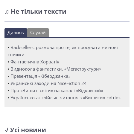
♫ Не тільки тексти
Дивись
Слухай
•
Backsellers: розмова про те, як просувати не нові
книжки
•
Фантастична Хорватія
•
Виднокола фантастики. «Мегаструктури»
•
Презентація «Кіберджанка»
•
Українські заходи на NiceFiction 24
•
Про «Вишиті світи» на каналі «Відкритий»
•
Українсько-англійські читання з «Вишитих світів»
√ Усі новини