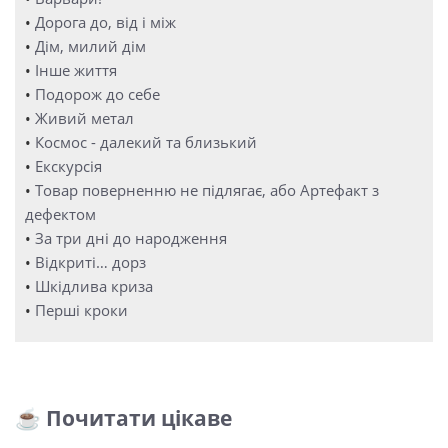
•
Дорога до, від і між
•
Дім, милий дім
•
Інше життя
•
Подорож до себе
•
Живий метал
•
Космос - далекий та близький
•
Екскурсія
•
Товар поверненню не підлягає, або Артефакт з
дефектом
•
За три дні до народження
•
Відкриті… дорз
•
Шкідлива криза
•
Перші кроки
☕ Почитати цікаве