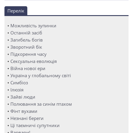
Перелік
•
Можливість зупинки
•
Останній засіб
•
Загибель богів
•
Зворотний бік
•
Підкорення часу
•
Сексуальна еволюція
•
Війна нової ери
•
Україна у глобальному світі
•
Симбіоз
•
Ілюзія
•
Зайві люди
•
Полювання за синім птахом
•
Фінт вухами
•
Незнані береги
•
Ці таємничі супутники
•
Варвари!