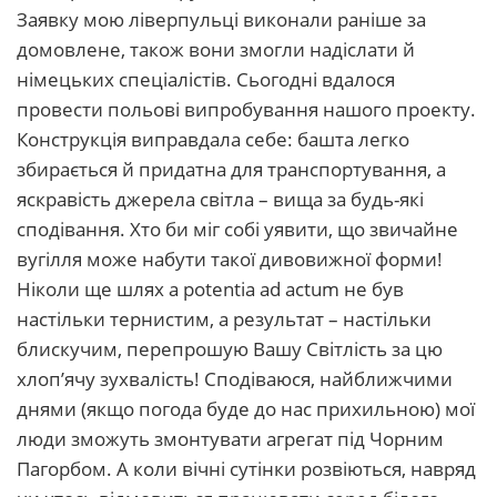
Заявку мою ліверпульці виконали раніше за
домовлене, також вони змогли надіслати й
німецьких спеціалістів. Сьогодні вдалося
провести польові випробування нашого проекту.
Конструкція виправдала себе: башта легко
збирається й придатна для транспортування, а
яскравість джерела світла – вища за будь-які
сподівання. Хто би міг собі уявити, що звичайне
вугілля може набути такої дивовижної форми!
Ніколи ще шлях a potentia ad actum не був
настільки тернистим, а результат – настільки
блискучим, перепрошую Вашу Світлість за цю
хлоп’ячу зухвалість! Сподіваюся, найближчими
днями (якщо погода буде до нас прихильною) мої
люди зможуть змонтувати агрегат під Чорним
Пагорбом. А коли вічні сутінки розвіються, навряд