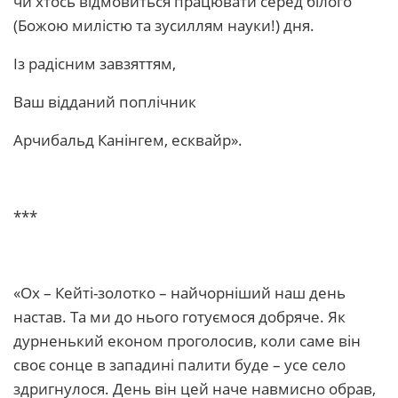
чи хтось відмовиться працювати серед білого
(Божою милістю та зусиллям науки!) дня.
Із радісним завзяттям,
Ваш відданий поплічник
Арчибальд Канінгем, есквайр».
***
«Ох – Кейті-золотко – найчорніший наш день
настав. Та ми до нього готуємося добряче. Як
дурненький економ проголосив, коли саме він
своє сонце в западині палити буде – усе село
здригнулося. День він цей наче навмисно обрав,