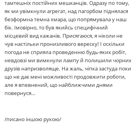
тамтешніх постійних мешканців. Одразу по тому,
як ми увімкнули агрегат, над пагорбом піднялася
безформна темна хмара, що попрямувала у наш
бік. Імовірно, то був якийсь специфічний
місцевий вид кажанів. Присягаюся, я ніколи не
чув настільки пронизливого вереску! І оскільки
погода не сприяла проведенню будь-яких робіт,
невдовзі ми вимкнули лампу й полишили чорних
друзів напризволяще. На жаль, чіпка застуда поки
що не дає мені можливості продовжити роботи,
але я впевнений, що найближчими днями
повернуся…
/писано іншою рукою/