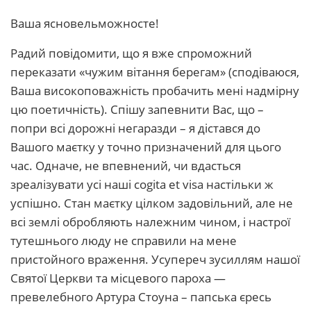
Ваша ясновельможносте!
Радий повідомити, що я вже спроможний
переказати «чужим вітання берегам» (сподіваюся,
Ваша високоповажність пробачить мені надмірну
цю поетичність). Спішу запевнити Вас, що –
попри всі дорожні негаразди – я дістався до
Вашого маєтку у точно призначений для цього
час. Одначе, не впевнений, чи вдасться
зреалізувати усі наші cogita et visa настільки ж
успішно. Стан маєтку цілком задовільний, але не
всі землі обробляють належним чином, і настрої
тутешнього люду не справили на мене
пристойного враження. Усупереч зусиллям нашої
Святої Церкви та місцевого пароха —
превелебного Артура Стоуна – папська єресь