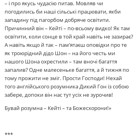
– і про якусь чудасію питав. Мовляв чи
погодились би наші сільські працювати, якби
западину під пагорбом добряче освітити.
Причинний він – Кейті – по-всьому видко! Як там
освітити, коли сонце в той край навіть не зазирає?
А навіть якщо й так – пам’ятаєш оповідки про те
як троюрідний дідо Шон – на його честь ми
нашого Шона охрестили – там вночі багаття
запалив? Одне малесеньке багаття, а й тижня по
тому прожити не зміг. Прости Господи! Нехай
того англійського розумника Дикий Гон із собою
забере, допоки він нас тут усіх не зурочив!
Бувай розумна – Кейті – та Божесхорони!»
***