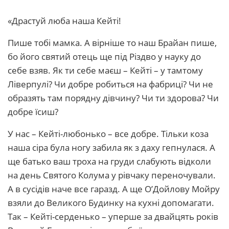
«Драстуй люба наша Кейті!
Пише тобі мамка. А вірніше то наш Брайан пише,
бо його святий отець ще під Різдво у науку до
себе взяв. Як ти себе маєш – Кейті – у тамтому
Ліверпулі? Чи добре робиться на фабриці? Чи не
образять там порядну дівчину? Чи ти здорова? Чи
добре їсиш?
У нас – Кейті-любонько – все добре. Тільки коза
наша сіра була ногу забила як з даху гепнулася. А
ще батько ваш троха на груди слабують відколи
на день Святого Колума у рівчаку переночували.
А в сусідів наче все гаразд. А ще О’Дойлову Мойру
взяли до Великого Будинку на кухні допомагати.
Так – Кейті-серденько – уперше за двайцять років