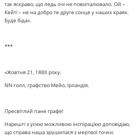
так яскраво, що ледь очі не повипалювало. Ой –
Кейті – не на добро те друге сонце у наших краях.
Буде біда».
***
«Жовтня 21, 188Х року.
NN-голл, графство Мейо, Ірландія.
Пресвітлий пане графе!
Нарешті з усією можливою інспірацією доповідаю,
що справа наша зрушилася з мертвої точки.