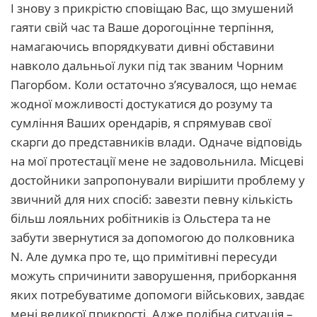
І знову з прикрістю сповіщаю Вас, що змушений
гаяти свій час та Ваше дорогоцінне терпіння,
намагаючись впорядкувати дивні обставини
навколо дальньої луки під так званим Чорним
Пагорбом. Коли остаточно з’ясувалося, що немає
жодної можливості достукатися до розуму та
сумління Ваших орендарів, я спрямував свої
скарги до представників влади. Одначе відповідь
на мої протестації мене не задовольнила. Місцеві
достойники запропонували вирішити проблему у
звичний для них спосіб: завезти певну кількість
більш лояльних робітників із Ольстера та не
забути звернутися за допомогою до полковника
N. Але думка про те, що примітивні пересуди
можуть спричинити заворушення, приборкання
яких потребуватиме допомоги військових, завдає
мені великої прикрості. Адже подібна ситуація –