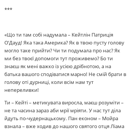
***
«Що ти там собі надумала – Кейтлін Патриція
О’Дауд! Яка така Америка? Як в твою пусту голову
могло таке прийти? Чи ти подумала про нас? Як
ми без твоєї допомоги тут проживемо? Бо ти
знаєш як мені важко із усією дрібнотою, а на
батька вашого сподіватися марно! Не смій брати в
голову оті дурниці, коли всім нам тут
непереливки!
Ти – Кейті – метикувата виросла, маєш розуміти –
не та часина зараз аби мрії мріяти. У нас тут діла
йдуть по-чудернацькому. Пан економ – Мойра
взнала – вже ходив до нашого святого отця Ліама