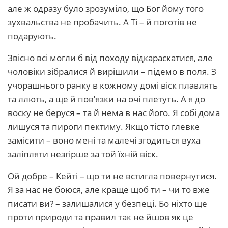
але ж одразу було зрозуміло, що Бог йому того
зухвальства не пробачить. А Ті – й поготів не
подарують.
Звісно всі могли б від походу відкараскатися, але
чоловіки зібралися й вирішили – підемо в поля. З
учорашнього ранку в кожному домі віск плавлять
та ллють, а ще й пов’язки на очі плетуть. А я до
воску не беруся – та й нема в нас його. Я собі дома
лишуся та пироги пектиму. Якщо тісто глевке
замісити – воно мені та малечі згодиться вуха
заліпляти незгірше за той їхній віск.
Ой добре – Кейті – що ти не встигла повернутися.
Я за нас не боюся, але краще щоб ти – чи то вже
писати ви? – залишалися у безпеці. Бо ніхто ще
проти природи та правил так не йшов як це