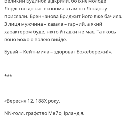
Великий Будинок відкрили, бо їхнє молоде
Лордство до нас економа з самого Лондону
прислали. Бреннанова Бриджит його вже бачила.
З лиця мужчина – казала – гарний, а який
характером буде, ніхто й гадки не має. Та якось
воно Божою волею вийде.
Бувай – Кейті-мила – здорова і Божебережи!».
***
«Вересня 12, 188Х року.
NN-голл, графство Мейо, Ірландія.