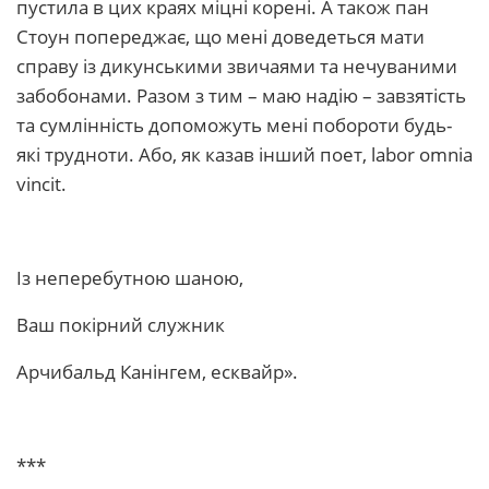
пустила в цих краях міцні корені. А також пан
Стоун попереджає, що мені доведеться мати
справу із дикунськими звичаями та нечуваними
забобонами. Разом з тим – маю надію – завзятість
та сумлінність допоможуть мені побороти будь-
які трудноти. Або, як казав інший поет, labor omnia
vincit.
Із неперебутною шаною,
Ваш покірний служник
Арчибальд Канінгем, есквайр».
***