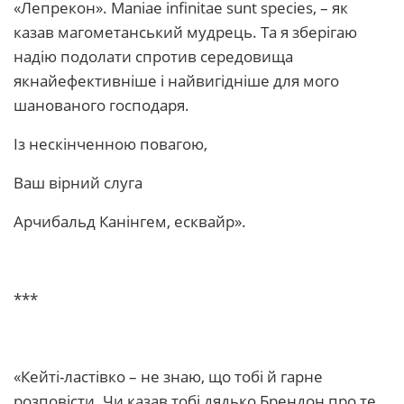
«Лепрекон». Maniae infinitae sunt species, – як
казав магометанський мудрець. Та я зберігаю
надію подолати спротив середовища
якнайефективніше і найвигідніше для мого
шанованого господаря.
Із нескінченною повагою,
Ваш вірний слуга
Арчибальд Канінгем, есквайр».
***
«Кейті-ластівко – не знаю, що тобі й гарне
розповісти. Чи казав тобі дядько Брендон про те