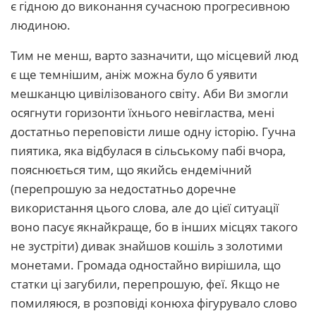
є гідною до виконання сучасною прогресивною
людиною.
Тим не менш, варто зазначити, що місцевий люд
є ще темнішим, аніж можна було б уявити
мешканцю цивілізованого світу. Аби Ви змогли
осягнути горизонти їхнього невігластва, мені
достатньо переповісти лише одну історію. Гучна
пиятика, яка відбулася в сільському пабі вчора,
пояснюється тим, що якийсь ендемічний
(перепрошую за недостатньо доречне
використання цього слова, але до цієї ситуації
воно пасує якнайкраще, бо в інших місцях такого
не зустріти) дивак знайшов кошіль з золотими
монетами. Громада одностайно вирішила, що
статки ці загубили, перепрошую, феї. Якщо не
помиляюся, в розповіді конюха фігурувало слово