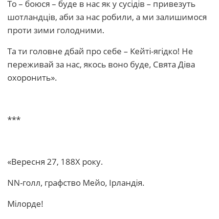
То – боюся – буде в нас як у сусідів – привезуть
шотландців, аби за нас робили, а ми залишимося
проти зими голодними.
Та ти головне дбай про себе – Кейті-ягідко! Не
переживай за нас, якось воно буде, Свята Діва
охоронить».
***
«Вересня 27, 188Х року.
NN-голл, графство Мейо, Ірландія.
Мілорде!