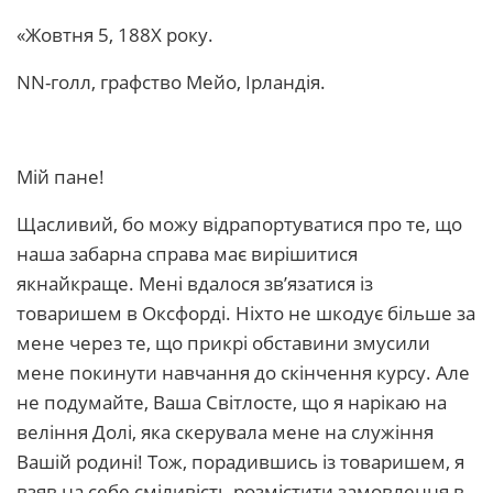
«Жовтня 5, 188Х року.
NN-голл, графство Мейо, Ірландія.
Мій пане!
Щасливий, бо можу відрапортуватися про те, що
наша забарна справа має вирішитися
якнайкраще. Мені вдалося зв’язатися із
товаришем в Оксфорді. Ніхто не шкодує більше за
мене через те, що прикрі обставини змусили
мене покинути навчання до скінчення курсу. Але
не подумайте, Ваша Світлосте, що я нарікаю на
веління Долі, яка скерувала мене на служіння
Вашій родині! Тож, порадившись із товаришем, я
взяв на себе сміливість розмістити замовлення в