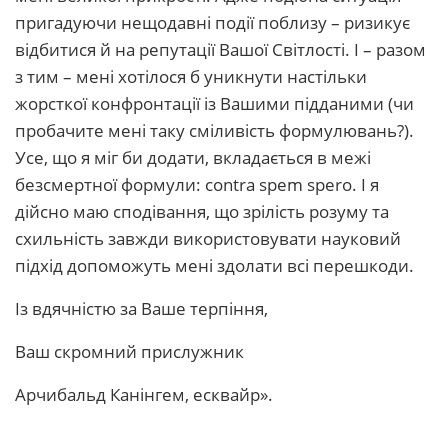
пригадуючи нещодавні події поблизу – ризикує
відбитися й на репутації Вашої Світлості. І – разом
з тим – мені хотілося б уникнути настільки
жорсткої конфронтації із Вашими підданими (чи
пробачите мені таку сміливість формулювань?).
Усе, що я міг би додати, вкладається в межі
безсмертної формули: contra spem spero. І я
дійсно маю сподівання, що зрілість розуму та
схильність завжди використовувати науковий
підхід допоможуть мені здолати всі перешкоди.
Із вдячністю за Ваше терпіння,
Ваш скромний прислужник
Арчибальд Канінгем, есквайр».