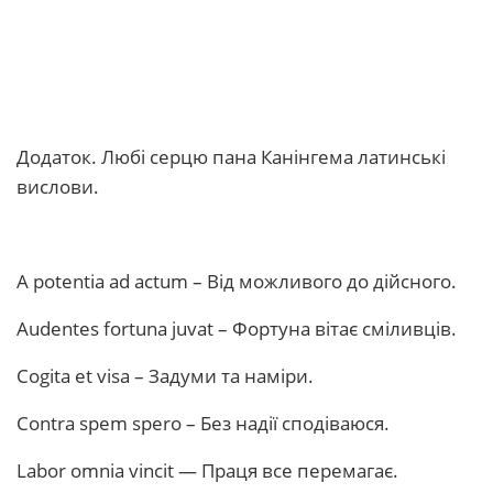
Додаток. Любі серцю пана Канінгема латинські
вислови.
A potentia ad actum – Від можливого до дійсного.
Audentes fortuna juvat – Фортуна вітає сміливців.
Cogita et visa – Задуми та наміри.
Сontra spem spero – Без надії сподіваюся.
Labor omnia vincit — Праця все перемагає.