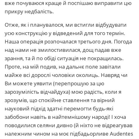
вже почуваюся краще й поспішаю виправити цю
прикру недбалість.
Отже, як і планувалося, ми встигли відбудувати
усю конструкцію у відведений для того термін.
Наша операція розпочалася третього дня. Погода
над нами не змилостивилася, дощ падав вже
зрання, та й по обіді ситуація не покращилась.
Проте, на мій подив, на дальнє поле завітали
майже всі дорослі чоловіки околиць. Навряд чи
Ви можете уявити (перепрошую за цю
зарозумілість відчайдуха) мою радість, коли я
зрозумів, що спокійне ставлення та вірний
науковий підхід здатні перемогти будь-які
забобони навіть в найтемнішому народі! І хоча
поводилися селяни дивно (й ніхто не відреагував
належним чином на моє підбадьорливе Audentes