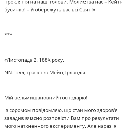
прокляття на наші голови. Молися за нас – Кейті-
бусинко! – й обережуть вас всі Святі!»
***
«Листопада 2, 188Х року.
NN-голл, графство Мейо, Ірландія.
Мій вельмишановний господарю!
Із соромом повідомляю, що стан мого здоров’я
завадив вчасно розповісти Вам про результати
мого натхненного експерименту. Але наразі я