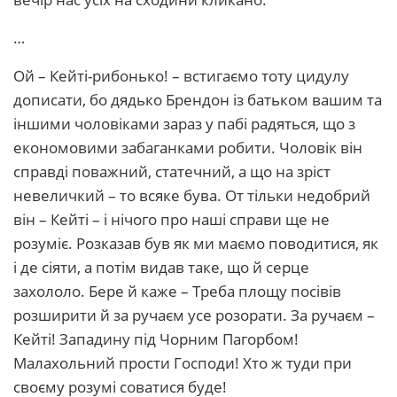
…
Ой – Кейті-рибонько! – встигаємо тоту цидулу
дописати, бо дядько Брендон із батьком вашим та
іншими чоловіками зараз у пабі радяться, що з
економовими забаганками робити. Чоловік він
справді поважний, статечний, а що на зріст
невеличкий – то всяке бува. От тільки недобрий
він – Кейті – і нічого про наші справи ще не
розуміє. Розказав був як ми маємо поводитися, як
і де сіяти, а потім видав таке, що й серце
захололо. Бере й каже – Треба площу посівів
розширити й за ручаєм усе розорати. За ручаєм –
Кейті! Западину під Чорним Пагорбом!
Малахольний прости Господи! Хто ж туди при
своєму розумі соватися буде!