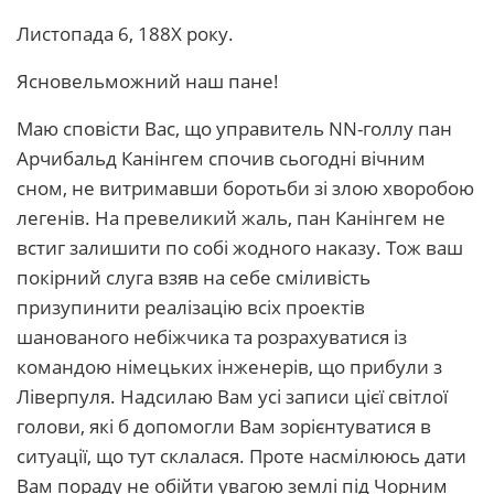
Листопада 6, 188Х року.
Ясновельможний наш пане!
Маю сповісти Вас, що управитель NN-голлу пан
Арчибальд Канінгем спочив сьогодні вічним
сном, не витримавши боротьби зі злою хворобою
легенів. На превеликий жаль, пан Канінгем не
встиг залишити по собі жодного наказу. Тож ваш
покірний слуга взяв на себе сміливість
призупинити реалізацію всіх проектів
шанованого небіжчика та розрахуватися із
командою німецьких інженерів, що прибули з
Ліверпуля. Надсилаю Вам усі записи цієї світлої
голови, які б допомогли Вам зорієнтуватися в
ситуації, що тут склалася. Проте насмілююсь дати
Вам пораду не обійти увагою землі під Чорним