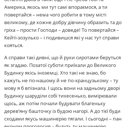
Америка, якось ми тут самі впораємося, а ти
повертайся – нема чого робити в тому місті
великому, де кожне добру дівчину образить та до
гріха – прости Господи – доведе! То повертайся –
Кейті-зозулько – і подивишся які у нас тут справи
кояться.
А справи такі дивні, що й руки сиротами беруться
як згадаю. Позатої суботи приїхали до Великого
Будинку якісь іноземці. Хто такі не знаю, бо
кажуть не по-нашому й не по-хранцузькому – ту
мову я б впізнала. І щось вони на задньому дворі
Будинку шаруділи собі тихесенько, вимірювали
щось, аж потім почали будувати благеньку
дерев’яну башточку із будою нагорі. А до тієї буди
сходами якусь машинерію тягали. І сьогодні – пан
економ проголосив – будуть ту машинерію