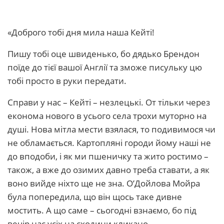
«Доброго тобі дня мила наша Кейті!
Пишу тобі оце швиденько, бо дядько Брендон
поїде до тієї вашої Англії та зможе писульку цю
тобі просто в руки передати.
Справи у нас – Кейті – незлецькі. От тільки через
економа нового в усього села трохи муторно на
душі. Нова мітла мести взялася, то подивимося чи
не обламається. Картопляні городи йому наші не
до вподоби, і як ми пшеничку та жито ростимо –
також, а вже до озимих давно треба ставати, а як
воно вийде ніхто ще не зна. О’Дойлова Мойра
була попередила, що він щось таке дивне
мостить. А що саме – сьогодні взнаємо, бо під
вечір нас усіх на сходини кликано.