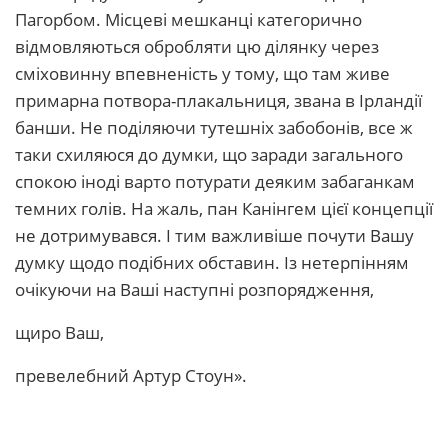
Пагорбом. Місцеві мешканці категорично
відмовляються обробляти цю ділянку через
сміховинну впевненість у тому, що там живе
примарна потвора-плакальниця, звана в Ірландії
банши. Не поділяючи тутешніх забобонів, все ж
таки схиляюся до думки, що заради загального
спокою іноді варто потурати деяким забаганкам
темних голів. На жаль, пан Канінгем цієї концепції
не дотримувався. І тим важливіше почути Вашу
думку щодо подібних обставин. Із нетерпінням
очікуючи на Ваші наступні розпорядження,
щиро Ваш,
превелебний Артур Стоун».