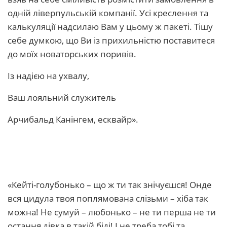
одній ліверпульській компанії. Усі креслення та
калькуляції надсилаю Вам у цьому ж пакеті. Тішу
себе думкою, що Ви із прихильністю поставитеся
до моїх новаторських поривів.
Із надією на ухвалу,
Ваш лояльний служитель
Арчибальд Канінгем, есквайр».
«Кейті-голубонько – що ж ти так знічуєшся! Онде
вся цидула твоя поплямована слізьми – хіба так
можна! Не сумуй – любонько – не ти перша не ти
остання дівка в такій біді! І не треба тобі та