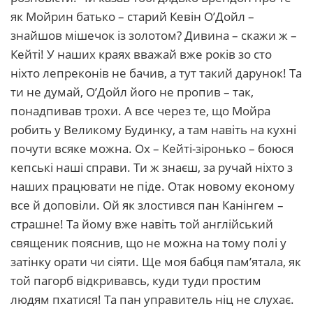
як Мойрин батько – старий Кевін О’Дойл –
знайшов мішечок із золотом? Дивина – скажи ж –
Кейті! У наших краях вважай вже років зо сто
ніхто лепреконів не бачив, а тут такий дарунок! Та
ти не думай, О’Дойл його не пропив – так,
понадпивав трохи. А все через те, що Мойра
робить у Великому Будинку, а там навіть на кухні
почути всяке можна. Ох – Кейті-зіронько – боюся
кепські наші справи. Ти ж знаєш, за ручай ніхто з
наших працювати не піде. Отак новому економу
все й доповіли. Ой як злостився пан Канінгем –
страшне! Та йому вже навіть той англійський
священик пояснив, що не можна на тому полі у
затінку орати чи сіяти. Ще моя бабця пам’ятала, як
той пагорб відкривавсь, куди туди простим
людям пхатися! Та пан управитель ніц не слухає.