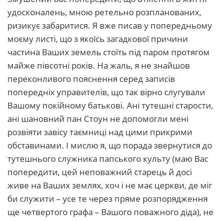
удосконалень, мною ретельно розпланованих,
ризикує забаритися. Я вже писав у попередньому
моєму листі, що з якоїсь загадкової причини
частина Ваших земель стоїть під паром протягом
майже півсотні років. На жаль, я не знайшов
переконливого пояснення серед записів
попередніх управителів, що так вірно слугували
Вашому покійному батькові. Ані тутешні старости,
ані шановний пан Стоун не допомогли мені
розвіяти завісу таємниці над цими прикрими
обставинами. І мислю я, що порада звернутися до
тутешнього служника папського культу (маю Вас
попередити, цей неповажний старець й досі
живе на Ваших землях, хоч і не має церкви, де міг
би служити – усе те через пряме розпорядження
ще четвертого графа – Вашого поважного діда), не