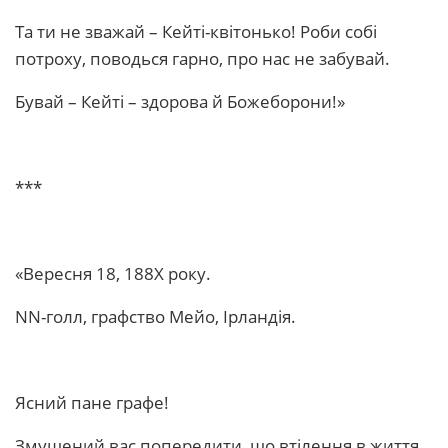
Та ти не зважай – Кейті-квітонько! Роби собі
потроху, поводься гарно, про нас не забувай.
Бувай – Кейті – здорова й Божеборони!»
***
«Вересня 18, 188Х року.
NN-голл, графство Мейо, Ірландія.
Ясний пане графе!
Змушений вас попередити, що втілення в життя