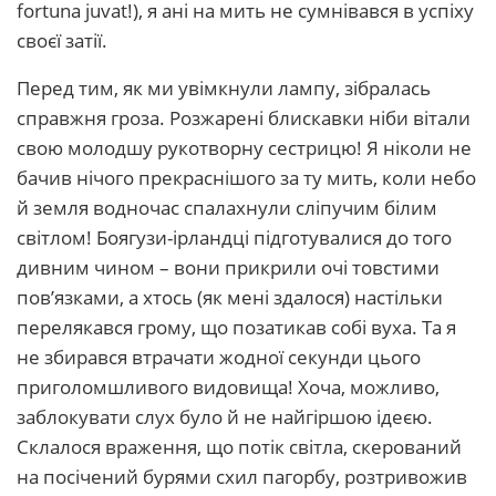
fortuna juvat!), я ані на мить не сумнівався в успіху
своєї затії.
Перед тим, як ми увімкнули лампу, зібралась
справжня гроза. Розжарені блискавки ніби вітали
свою молодшу рукотворну сестрицю! Я ніколи не
бачив нічого прекраснішого за ту мить, коли небо
й земля водночас спалахнули сліпучим білим
світлом! Боягузи-ірландці підготувалися до того
дивним чином – вони прикрили очі товстими
пов’язками, а хтось (як мені здалося) настільки
перелякався грому, що позатикав собі вуха. Та я
не збирався втрачати жодної секунди цього
приголомшливого видовища! Хоча, можливо,
заблокувати слух було й не найгіршою ідеєю.
Склалося враження, що потік світла, скерований
на посічений бурями схил пагорбу, розтривожив