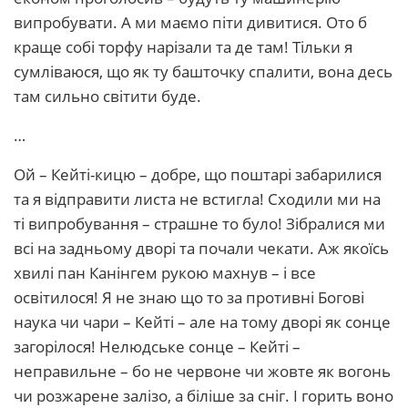
випробувати. А ми маємо піти дивитися. Ото б
краще собі торфу нарізали та де там! Тільки я
сумліваюся, що як ту башточку спалити, вона десь
там сильно світити буде.
…
Ой – Кейті-кицю – добре, що поштарі забарилися
та я відправити листа не встигла! Сходили ми на
ті випробування – страшне то було! Зібралися ми
всі на задньому дворі та почали чекати. Аж якоїсь
хвилі пан Канінгем рукою махнув – і все
освітилося! Я не знаю що то за противні Богові
наука чи чари – Кейті – але на тому дворі як сонце
загорілося! Нелюдське сонце – Кейті –
неправильне – бо не червоне чи жовте як вогонь
чи розжарене залізо, а біліше за сніг. І горить воно