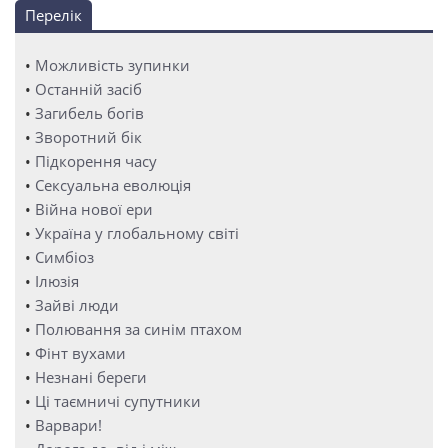
Перелік
•
Можливість зупинки
•
Останній засіб
•
Загибель богів
•
Зворотний бік
•
Підкорення часу
•
Сексуальна еволюція
•
Війна нової ери
•
Україна у глобальному світі
•
Симбіоз
•
Ілюзія
•
Зайві люди
•
Полювання за синім птахом
•
Фінт вухами
•
Незнані береги
•
Ці таємничі супутники
•
Варвари!