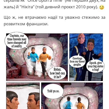
серіалів як "Оnce Upon a Time" (не перших двух, на
жаль) й "Нікіта" (той дивний проєкт 2010 року).
Що ж, не втрачаємо надії та уважно стежимо за
розвитком франшизи.