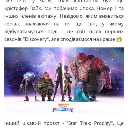
NCC-1701 у часи, коли капітаном був ще
Крістофер Пайк. Ми побачимо Спока, Номер 1 та
інших членів екіпажу. Невідомо, яким виявиться
серіал, зважаючи на те, що світ, у якому
відбуватимуться події - це світ після перших
сезонів "Disсovery", але сподіваємося на краще
Інший цікавий проєкт - "Star Trek: Prodigy". Це