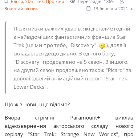
Блоги
,
Star Trek
,
Про кіно
Переглядів: 1869
Зоряний вісник
13 березня 2021 р.
Після низки важких ударів, які дісталися одній
з найвідоміших фантастичних франшиз Star
Trek (це ми про тебе, "Disсovery"!
), доля її
складається дещо дивно. З одного боку,
"Disсovery" продовжено на 5 сезон. З іншого,
на другий сезон продовжено також "Picard" та
доволі вдалий анімаційний проєкт "Star Trek:
Lower Decks".
Що ж з новин ще відомо?
Вчора стрімінг Paramount+ виклав
відеозвернення акторського складу нового
серіалу "Star Trek: Strange New Worlds", про