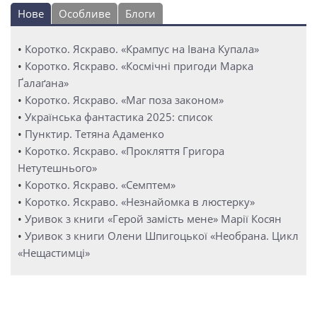
Нове
Особливе
Блоги
•
Коротко. Яскраво. «Крампус на Івана Купала»
•
Коротко. Яскраво. «Космічні пригоди Марка
Ґалаґана»
•
Коротко. Яскраво. «Маг поза законом»
•
Українська фантастика 2025: список
•
Пунктир. Тетяна Адаменко
•
Коротко. Яскраво. «Прокляття Григора
Нетутешнього»
•
Коротко. Яскраво. «Семптем»
•
Коротко. Яскраво. «Незнайомка в люстерку»
•
Уривок з книги «Герой замість мене» Марії Косян
•
Уривок з книги Олени Шпигоцької «Необрана. Цикл
«Нещастимці»