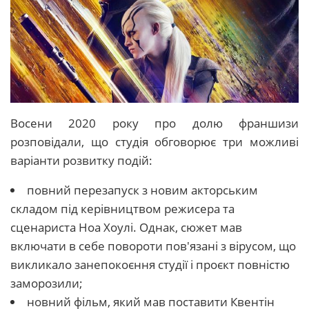
Восени 2020 року про долю франшизи
розповідали, що студія обговорює три можливі
варіанти розвитку подій:
повний перезапуск з новим акторським
складом під керівництвом режисера та
сценариста Ноа Хоулі. Однак, сюжет мав
включати в себе повороти пов'язані з вірусом, що
викликало занепокоєння студії і проєкт повністю
заморозили;
новний фільм, який мав поставити Квентін