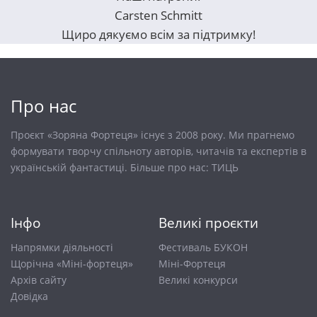
Carsten Schmitt
Щиро дякуємо всім за підтримку!
Про нас
Проєкт «Зоряна Фортеця» існує з 2008 року. Ми прагнемо
формувати творчу спільноту авторів, читачів та експертів в
українській фантастиці. Більше про нас:
ТИЦЬ
Інфо
Великі проєкти
Напрямки діяльності
Фестиваль БУКОН
Щорічна «Міні-фортеця»
Міні-Фортеця
Архів сайту
Великі конкурси
Довiдка