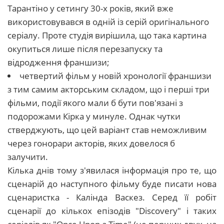
Тарантіно у сетингу 30-х років, який вже
використовувався в одній із серій оригінального
серіалу. Проте студія вирішила, що така картина
окупиться лише після перезапуску та
відродження франшизи;
четвертий фільм у новій хронології франшизи
з тим самим акторським складом, що і перші три
фільми, події якого мали б бути пов'язані з
подорожами Кірка у минуле. Однак чутки
стверджують, що цей варіант став неможливим
через гонорари акторів, яких довелося б
залучити.
Кілька днів тому з'явилася інформація про те, що
сценарій до наступного фільму буде писати нова
сценаристка - Калінда Васкез. Серед її робіт
сценарії до кількох епізодів "Disсovery" і таких