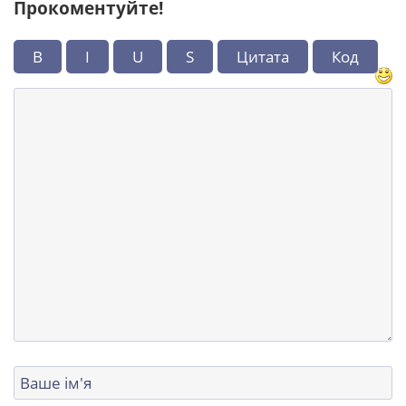
Прокоментуйте!
B
I
U
S
Цитата
Код