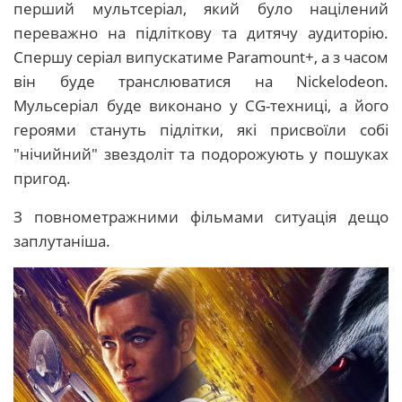
перший мультсеріал, який було націлений
переважно на підліткову та дитячу аудиторію.
Спершу серіал випускатиме Paramount+, а з часом
він буде транслюватися на Nickelodeon.
Мульсеріал буде виконано у CG-техниці, а його
героями стануть підлітки, які присвоїли собі
"нічийний" звездоліт та подорожують у пошуках
пригод.
З повнометражними фільмами ситуація дещо
заплутаніша.