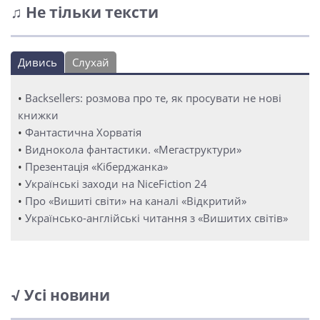
♫ Не тільки тексти
Дивись
Слухай
•
Backsellers: розмова про те, як просувати не нові
книжки
•
Фантастична Хорватія
•
Виднокола фантастики. «Мегаструктури»
•
Презентація «Кіберджанка»
•
Українські заходи на NiceFiction 24
•
Про «Вишиті світи» на каналі «Відкритий»
•
Українсько-англійські читання з «Вишитих світів»
√ Усі новини