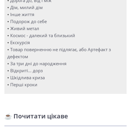
•
Дорога до, від і між
•
Дім, милий дім
•
Інше життя
•
Подорож до себе
•
Живий метал
•
Космос - далекий та близький
•
Екскурсія
•
Товар поверненню не підлягає, або Артефакт з
дефектом
•
За три дні до народження
•
Відкриті… дорз
•
Шкідлива криза
•
Перші кроки
☕ Почитати цікаве