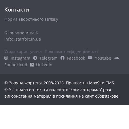
Контакти
Форма зворотнього зв'язку
Основний е-маіl:
info@starfort.in.ua
Угода користувача
Політика конфіденційності
Instagram
Telegram
Facebook
Youtube
Soundcloud
LinkedIn
© Зоряна Фортеця, 2008-2026. Працює на
MaxSite CMS
© Усі права на тексти належать їхнім авторам. У разі
використання матеріалів посилання на сайт обов'язкове.