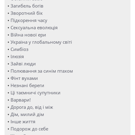
•
Загибель богів
•
Зворотний бік
•
Підкорення часу
•
Сексуальна еволюція
•
Війна нової ери
•
Україна у глобальному світі
•
Симбіоз
•
Ілюзія
•
Зайві люди
•
Полювання за синім птахом
•
Фінт вухами
•
Незнані береги
•
Ці таємничі супутники
•
Варвари!
•
Дорога до, від і між
•
Дім, милий дім
•
Інше життя
•
Подорож до себе