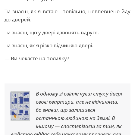
Ти знаєш, як я встаю і повільно, невпевнено йду
до дверей.
Ти знаєш, що у двері дзвонять вдруге.
Ти знаєш, як я різко відчиняю двері.
— Ви чекаєте на посилку?
В одному зі світів чуєш стук у двері
своєї квартири, але не відчиняєш,
бо знаєш, що залишився
останньою людиною на Землі. В
іншому — спостерігаєш за тим, як
людство віддає себе науковому прогресу, але