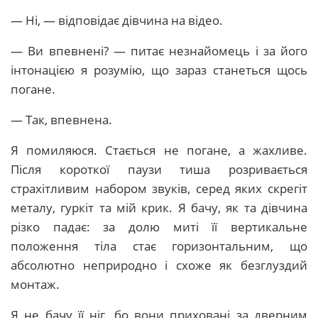
— Ні, — відповідає дівчина на відео.
— Ви впевнені? — питає незнайомець і за його
інтонацією я розумію, що зараз станеться щось
погане.
— Так, впевнена.
Я помиляюся. Стається не погане, а жахливе.
Після короткої паузи тиша розривається
страхітливим набором звуків, серед яких скрегіт
металу, гуркіт та мій крик. Я бачу, як та дівчина
різко падає: за долю миті її вертикальне
положення тіла стає горизонтальним, що
абсолютно неприродно і схоже як безглуздий
монтаж.
Я не бачу її ніг, бо вони приховані за дверним