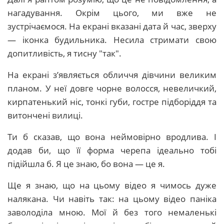
нагадування. Окрім цього, ми вже не
зустрічаємося. На екрані вказані дата й час, зверху
— іконка будильника. Несила стримати свою
допитливість, я тисну "так".
На екрані з’являється обличчя дівчини великим
планом. У неї довге чорне волосся, невеличкий,
кирпатенький ніс, тонкі губи, гостре підборіддя та
витончені вилиці.
Ти б сказав, що вона неймовірно вродлива. І
додав би, що її форма черепа ідеально тобі
підійшла б. Я це знаю, бо вона — це я.
Ще я знаю, що на цьому відео я чимось дуже
налякана. Чи навіть так: на цьому відео паніка
заволоділа мною. Мої й без того немаленькі