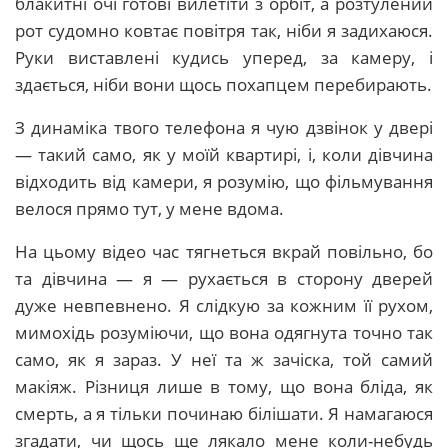
блакитні очі готові вилетіти з орбіт, а розтулений
рот судомно ковтає повітря так, ніби я задихаюся.
Руки виставлені кудись уперед, за камеру, і
здається, ніби вони щось похапцем перебирають.
З динаміка твого телефона я чую дзвінок у двері
— такий само, як у моїй квартирі, і, коли дівчина
відходить від камери, я розумію, що фільмування
велося прямо тут, у мене вдома.
На цьому відео час тягнеться вкрай повільно, бо
та дівчина — я — рухається в сторону дверей
дуже невпевнено. Я слідкую за кожним її рухом,
мимохідь розуміючи, що вона одягнута точно так
само, як я зараз. У неї та ж зачіска, той самий
макіяж. Різниця лише в тому, що вона бліда, як
смерть, а я тільки починаю білішати. Я намагаюся
згадати, чи щось ще лякало мене коли-небудь