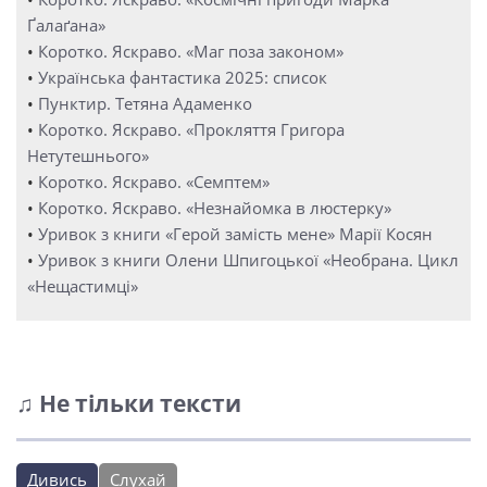
Ґалаґана»
•
Коротко. Яскраво. «Маг поза законом»
•
Українська фантастика 2025: список
•
Пунктир. Тетяна Адаменко
•
Коротко. Яскраво. «Прокляття Григора
Нетутешнього»
•
Коротко. Яскраво. «Семптем»
•
Коротко. Яскраво. «Незнайомка в люстерку»
•
Уривок з книги «Герой замість мене» Марії Косян
•
Уривок з книги Олени Шпигоцької «Необрана. Цикл
«Нещастимці»
♫ Не тільки тексти
Дивись
Слухай