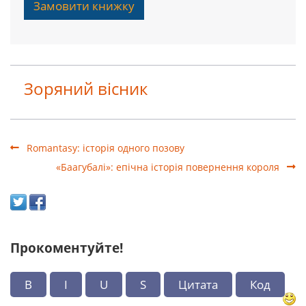
Замовити книжку
Зоряний вісник
Romantasy: історія одного позову
«Баагубалі»: епічна історія повернення короля
Прокоментуйте!
B
I
U
S
Цитата
Код