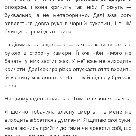
отвором, і вона кричить так, ніби її ріжуть —
буквально, а не метафорично. Далі з-за рогу
з’являється довга рука в чорній рукавиці, і в ній
блищить громіздка сокира.
Та дівчина на відео — я — замовкає та тягнеться
рукою в сторону камери. Її очі ніби нічого не
бачать, у них застиг жах. У неї вже не виходить
кричати. Далі сокира різко опускається та входить
їй у спину між лопаток. На стіну й підлогу бризкає
кров.
На цьому відео кінчається. Твій телефон мовчить.
Я щойно побачила власну смерть. І в мене не
виходить зібратися з думками. Я щипаю свої руки,
намагаючись прийти до тями чи довести собі, що