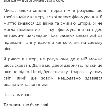
все це — всього-на-всього сон.
Минає кілька хвилин, перш ніж я розумію, що
треба знайти камеру, з якої велося фільмування. Я
миттю кидаюся до вікна та смикаю штори. Я не
могла помилитися — кут фільмування за відео
визначити нескладно. Але камери немає ані на
підвіконні, ані у вазоні з квіткою, ані на самому
вікні.
Я риюся в шторі, не розуміючи, де в ній можна
щось сховати. Далі в мої двері дзвонять. Тільки це
вже не відео. Це відбувається тут і зараз — у тому
світі, який ще зовсім нещодавно здавався
реальним та логічним.
Час завмирає.
Ти знаєш, що буде далі.