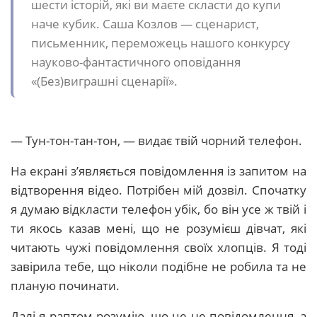
шести історій, які ви маєте скласти до купи
наче кубик. Саша Козлов — сценарист,
письменник, переможець нашого конкурсу
науково-фантастичного оповідання
«(Без)виграшні сценарії».
— Тун-тон-тан-тон, — видає твій чорний телефон.
На екрані з’являється повідомлення із запитом на
відтворення відео. Потрібен мій дозвіл. Спочатку
я думаю відкласти телефон убік, бо він усе ж твій і
ти якось казав мені, що не розумієш дівчат, які
читають чужі повідомлення своїх хлопців. Я тоді
завірила тебе, що ніколи подібне не робила та не
планую починати.
Далі я раптом розумію, що це не повідомлення, а