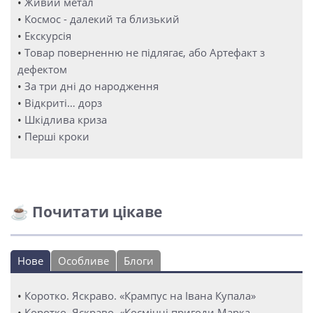
•
Живий метал
•
Космос - далекий та близький
•
Екскурсія
•
Товар поверненню не підлягає, або Артефакт з
дефектом
•
За три дні до народження
•
Відкриті… дорз
•
Шкідлива криза
•
Перші кроки
☕ Почитати цікаве
Нове
Особливе
Блоги
•
Коротко. Яскраво. «Крампус на Івана Купала»
•
Коротко. Яскраво. «Космічні пригоди Марка