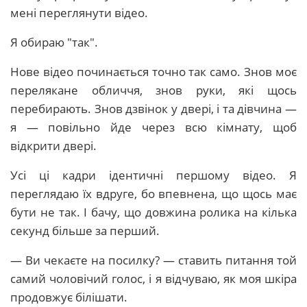
мені переглянути відео.
Я обираю "так".
Нове відео починається точно так само. Знов моє
перелякане обличчя, знов руки, які щось
перебирають. Знов дзвінок у двері, і та дівчина —
я — повільно йде через всю кімнату, щоб
відкрити двері.
Усі ці кадри ідентичні першому відео. Я
переглядаю їх вдруге, бо впевнена, що щось має
бути не так. І бачу, що довжина ролика на кілька
секунд більше за перший.
— Ви чекаєте на посилку? — ставить питання той
самий чоловічий голос, і я відчуваю, як моя шкіра
продовжує білішати.