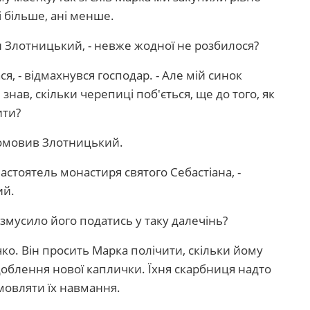
ні більше, ані менше.
ан Злотницький, - невже жодної не розбилося?
лася, - відмахнувся господар. - Але мій синок
знав, скільки черепиці поб'ється, ще до того, як
ити?
промовив Злотницький.
настоятель монастиря святого Себастіана, -
ий.
ж змусило його податись у таку далечінь?
чко. Він просить Марка полічити, скільки йому
доблення нової каплички. Їхня скарбниця надто
мовляти їх навмання.