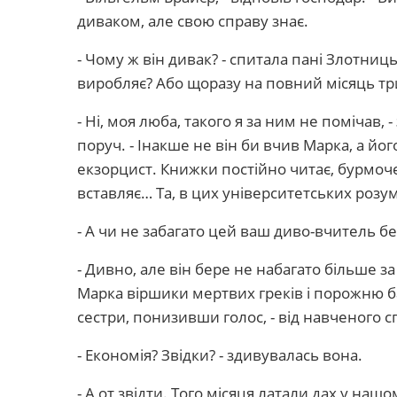
диваком, але свою справу знає.
- Чому ж він дивак? - спитала пані Злотниц
виробляє? Або щоразу на повний місяць тр
- Ні, моя люба, такого я за ним не помічав,
поруч. - Інакше не він би вчив Марка, а йо
екзорцист. Книжки постійно читає, бурмоч
вставляє… Та, в цих університетських розу
- А чи не забагато цей ваш диво-вчитель б
- Дивно, але він бере не набагато більше 
Марка віршики мертвих греків і порожню ба
сестри, понизивши голос, - від навченого 
- Економія? Звідки? - здивувалась вона.
- А от звідти. Того місяця латали дах у нашо