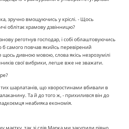
ька, зручно вмощуючись у кріслі. - Щось
ичі облітає храмову дзвінницю?
 - знову реготнув господар, і собі облаштовуючись
го б самого повчав якийсь перевірений
е щось дивною мовою, слова якісь незрозумілі
мників свої вибрики, легше вже не зважати.
ере?
за тих шарлатанів, що хворостинами вбивали в
лаканину. Та й до того ж, - прихилився він до
спадкоємця неабияка економія.
му маєтку, так зі слів Марка ми закупили рівно