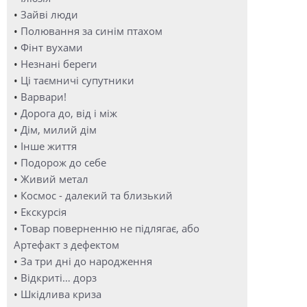
•
Зайві люди
•
Полювання за синім птахом
•
Фінт вухами
•
Незнані береги
•
Ці таємничі супутники
•
Варвари!
•
Дорога до, від і між
•
Дім, милий дім
•
Інше життя
•
Подорож до себе
•
Живий метал
•
Космос - далекий та близький
•
Екскурсія
•
Товар поверненню не підлягає, або
Артефакт з дефектом
•
За три дні до народження
•
Відкриті… дорз
•
Шкідлива криза