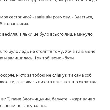
моя сестричко? - завів він розмову. - Здається,
м Закованських.
о весілля. Тільки це було всього лише минулої
ся, то було ледь не століття тому. Хоча ти в мене
я й залишилась. І як тобі воно - бути
коряє, ніхто за тобою не слідкує, ти сама собі
акож ти, а не якась пихата панянка, що окрутила
е ви її, пане Злотницький, балуєте, - жартівливо
ак зовсім не зіпсувалась.