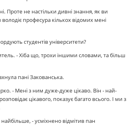
. Проте не настільки дивні знання, як ви
ми володіє професура кількох відомих мені
мордують студентів університети?
тель. - Хіба що, трохи іншими словами, та більш
 ахнула пані Закованська.
рко. - Мені з ним дуже-дуже цікаво. Він - най-
розповідає цікавого, показує багато всього. І ми з
.
 найбільше, - усміхнено відмітив пан