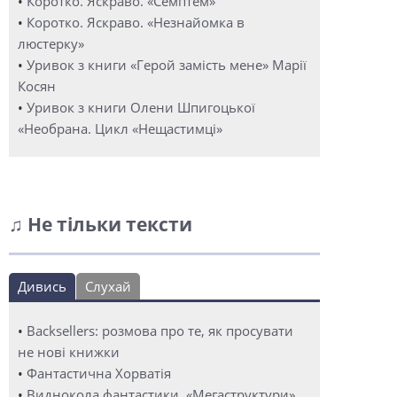
•
Коротко. Яскраво. «Семптем»
•
Коротко. Яскраво. «Незнайомка в
люстерку»
•
Уривок з книги «Герой замість мене» Марії
Косян
•
Уривок з книги Олени Шпигоцької
«Необрана. Цикл «Нещастимці»
♫ Не тільки тексти
Дивись
Слухай
•
Backsellers: розмова про те, як просувати
не нові книжки
•
Фантастична Хорватія
•
Виднокола фантастики. «Мегаструктури»