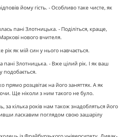
ідповів йому гість. - Особливо таке чисте, як
илась пані Злотницька. - Поділіться, краще,
Маркові нового вчителя.
е рік як мій син у нього навчається.
 пані Злотницька. - Вже цілий рік. І як ваш
у подобається.
рко прямо розцвітає на його заняттях. А як
ючи. Ще ніколи з ним такого не було.
сь, за кілька років нам також знадобляться його
іривши ласкавим поглядом свою зашарілу
Виходець із Фрайбурзького університету. Дивак-