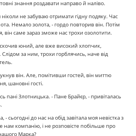
штовні знання роздавати направо й наліво.
я ніколи не забуваю отримати гідну подяку. Час
та. Немало золота, - гордо повторив він. Потім
ся, він саме зараз зможе нас трохи озолотити.
искочив юний, але вже високий хлопчик,
Слідом за ним, трохи горблячись, наче від
тель.
игукнув він. Але, помітивши гостей, він миттю
ня, шановні гості.
сь пані Злотницька. - Пане Брайєр, - привіталась
.
, - сьогодні до нас на обід завітала моя невістка з
те нам компанію, і не розповісте побільше про
 нашого Марка?