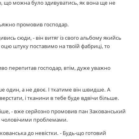
то, що можна було здивуватись, як вона ще не
вальяжно промовив господар.
подивись сюди, - він витяг із свого альбому якийсь
и оцю штуку поставимо на твоїй фабриці, то
ливо перепитав господар, втім, дуже уважно
ше один, а не двоє. І ткатиме він швидше. А
ерстати, і тканини в тебе буде вдвічи більше.
ніше, - вже серйозно промовив пан Закованський
к чоловічими проблемами.
Закованська до невістки. - Будь-що готовий