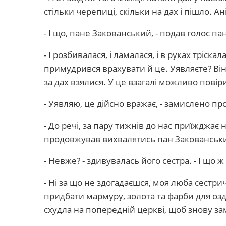
стільки черепиці, скільки на дах і пішло. А
- І що, пане Закованський, - подав голос п
- І розбивалася, і ламалася, і в руках тріска
примудрився врахувати й це. Уявляєте? Він 
за дах взялися. У це взагалі можливо повір
- Уявляю, це дійсно вражає, - замислено 
- До речі, за пару тижнів до нас приїжджає 
продовжував вихвалятись пан Закованськ
- Невже? - здивувалась його сестра. - І що 
- Ні за що не здогадаєшся, моя люба сестри
придбати мармуру, золота та фарби для оз
схудла на попередній церкві, щоб знову за