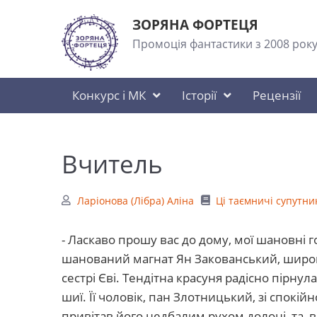
ЗОРЯНА ФОРТЕЦЯ
Промоція фантастики з 2008 рок
Конкурс і МК
Історії
Рецензії
Вчитель
Ларіонова (Лібра) Аліна
Ці таємничі супутни
- Ласкаво прошу вас до дому, мої шановні 
шанований магнат Ян Закованський, широк
сестрі Єві. Тендітна красуня радісно пірну
шиї. Її чоловік, пан Злотницький, зі спокі
привітав його недбалим рухом долоні, та, в