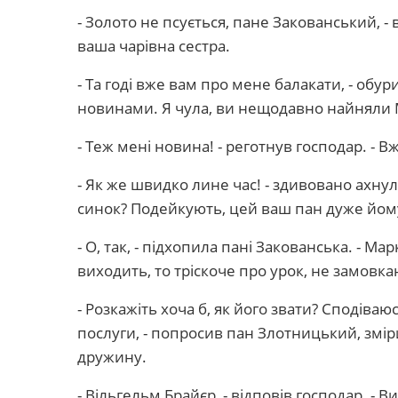
- Золото не псується, пане Закованський, - в
ваша чарівна сестра.
- Та годі вже вам про мене балакати, - обур
новинами. Я чула, ви нещодавно найняли 
- Теж мені новина! - реготнув господар. - Вж
- Як же швидко лине час! - здивовано ахнула
синок? Подейкують, цей ваш пан дуже йом
- О, так, - підхопила пані Закованська. - Ма
виходить, то тріскоче про урок, не замовка
- Розкажіть хоча б, як його звати? Сподіваю
послуги, - попросив пан Злотницький, зм
дружину.
- Вільгельм Брайєр, - відповів господар. - 