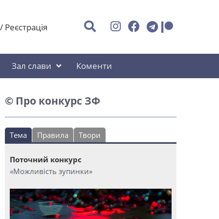
/
Реєстрація
Зал слави
Коменти
© Про конкурс ЗФ
Тема
Правила
Твори
Поточний конкурс
«Можливість зупинки»