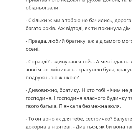
обідньої зали.
- Скільки ж ми з тобою не бачились, дорога 
багато років. Аж відтоді, як ти покинула ді
- Правда, любий братику, аж від самого мог
осені.
- Справді? - здивувався той. - А мені здаєть
зовсім не змінилась - красунею була, красун
подружньою жінкою?
- Дивовижно, братику. Ніхто тобі нічим не до
господиня. І господиня власного будинку т
твого батька. П'янка та безмежна воля.
- То он воно як для тебе, сестричко? Балуєт
докорив він зятеві. - Дивіться, як би вона т