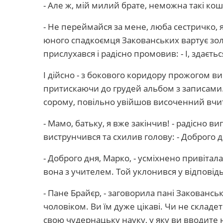
- Але ж, мій милий брате, неможна такі ко
- Не переймайся за мене, люба сестричко, 
юного спадкоємця Закованських вартує золо
прислухався і радісно промовив: - І, здаєть
І дійсно - з бокового коридору прожогом в
притискаючи до грудей альбом з записами. 
сорому, повільно увійшов височенний вчи
- Мамо, батьку, я вже закінчив! - радісно в
виструнчився та схилив голову: - Доброго д
- Доброго дня, Марко, - усміхнено привітала
вона з учителем. Той уклонився у відповідь
- Пане Брайєр, - заговорила пані Закованська
чоловіком. Ви їм дуже цікаві. Чи не складе
свою чудернацьку науку, у яку ви вводите