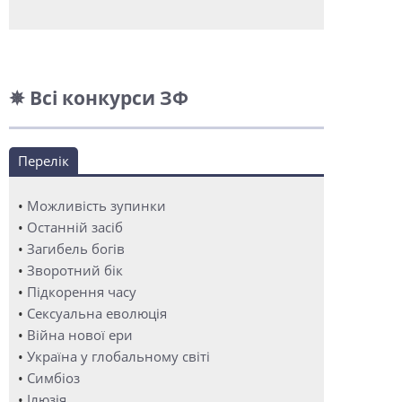
✵ Всі конкурси ЗФ
Перелік
•
Можливість зупинки
•
Останній засіб
•
Загибель богів
•
Зворотний бік
•
Підкорення часу
•
Сексуальна еволюція
•
Війна нової ери
•
Україна у глобальному світі
•
Симбіоз
•
Ілюзія