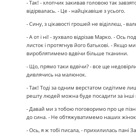
- Так! - хлопчик закивав головою так завзя
відірвалась. - Це - найцікавіше з усього.
- Сину, з цікавості грошей не віділлєш, - 
- А от і ні! - зухвало відрізав Марко. - Ось 
листок і протягнув його батькові. - Якщо м
вироблятимемо вдвічи більше тканини.
- Що, прямо таки вдвічи? - все ще недовір
дивлячись на малюнок.
- Так! Тоді за одним верстатом сидітиме ли
решту людей можна буде посадити за інші в
- Давай ми з тобою поговоримо про це піз
до сина. - Не обтяжуватимемо наших жіно
- Ось, я ж тобі писала, - прихилилась пані 