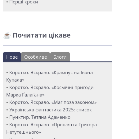
•
Перші кроки
☕ Почитати цікаве
Нове
Особливе
Блоги
•
Коротко. Яскраво. «Крампус на Івана
Купала»
•
Коротко. Яскраво. «Космічні пригоди
Марка Ґалаґана»
•
Коротко. Яскраво. «Маг поза законом»
•
Українська фантастика 2025: список
•
Пунктир. Тетяна Адаменко
•
Коротко. Яскраво. «Прокляття Григора
Нетутешнього»