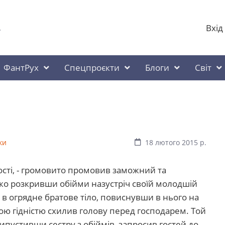
Вхід
у
ФантРух
Спецпроєкти
Блоги
Світ
ки
18 лютого 2015 р.
гості, - громовито промовив заможний та
о розкривши обійми назустріч своїй молодшій
ла в огрядне братове тіло, повиснувши в нього на
йною гідністю схилив голову перед господарем. Той
ипустивши сестру з обіймів, запросив гостей до