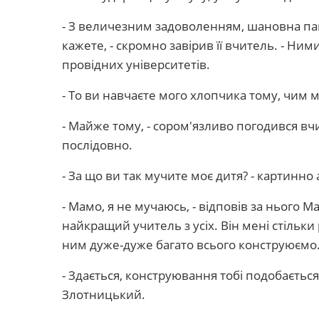
- З величезним задоволенням, шановна пані
кажете, - скромно завірив її вчитель. - Ни
провідних університетів.
- То ви навчаєте мого хлопчика тому, чим 
- Майже тому, - сором'язливо погодився вчи
послідовно.
- За що ви так мучите моє дитя? - картинно
- Мамо, я не мучаюсь, - відповів за нього Ма
найкращий учитель з усіх. Він мені стільки 
ним дуже-дуже багато всього конструюємо
- Здається, конструювання тобі подобається
Злотницький.