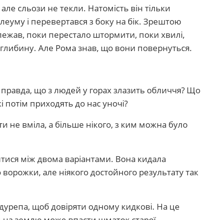
але сльози не текли. Натомість він тільки
леуму і перевертався з боку на бік. Зрештою
 лежав, поки перестало штормити, поки хвилі,
 глибину. Але Рома знав, що вони повернуться.
е правда, що з людей у горах злазить обличчя? Що
і потім приходять до нас уночі?
и не вміла, а більше нікого, з ким можна було
итися між двома варіантами. Вона кидала
до ворожки, але ніякого достойного результату так
дурепа, щоб довіряти одному кидкові. На це
м на землю може впасти шматок старої