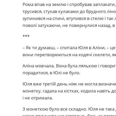
Рома впав на землю і спробував заплакати, 
трусився, стукав кулаками до брудного ліно
зупинився на спині, втупився в стелю і так
поволі затухаючи, не повернулися назад, в
***
– Як ти думаєш, – спитала Юля в Аліни, – ц
вони перетворюються на ходячі скелети, як
Аліна мовчала. Вона була лялькою і говорит
порадитися, в Юлі не було.
Юля вже третій день ніяк не могла визнач
монетку, гадала на кістках, ходила навіть 
і не отримала.
З монеткою було все складно. Юля не така 
може вплинути що завгодно. Десь за рого