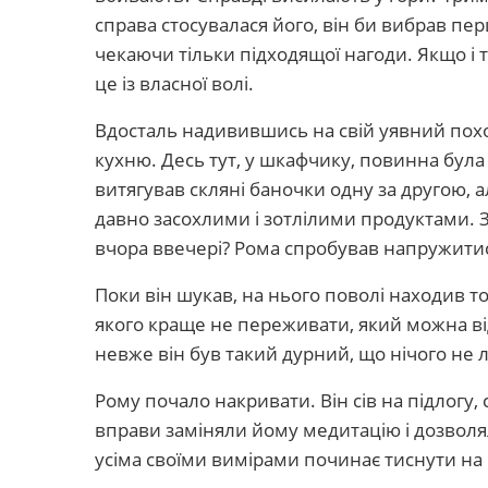
справа стосувалася його, він би вибрав пе
чекаючи тільки підходящої нагоди. Якщо і 
це із власної волі.
Вдосталь надивившись на свій уявний похо
кухню. Десь тут, у шкафчику, повинна була
витягував скляні баночки одну за другою, 
давно засохлими і зотлілими продуктами. З
вчора ввечері? Рома спробував напружитис
Поки він шукав, на нього поволі находив т
якого краще не переживати, який можна від
невже він був такий дурний, що нічого не л
Рому почало накривати. Він сів на підлогу, 
вправи заміняли йому медитацію і дозвол
усіма своїми вимірами починає тиснути на 