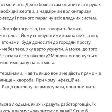
 всі мовчать. Дехто боявся сам опинитися в руках
 необхідні жертви, а надмірний волюнтаризм
риводу і повного паралічу всіх владних систем.
ь його фотографію, і як говорить батько,
в голосі. Йому співчуватиме кожна сім’я, а він,
апівтонами, буде доносити до городян просту
 небезпека, яку варто усунути. А може, до того
б сказати все у відкриту? Мовляв, оголошується
чистимо рану на тілі міста.
ермінами. Навіть якщо вони не діють прямо – в
алище – хвороба. При чому інфекційна,
. Якщо гангрену не ампутувати, вона знищить
ться з людьми, яких «крадуть работорговці». Їх
ають в якомусь закритому підвалі? Якщо б