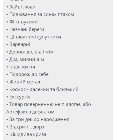
•
Зайві люди
•
Полювання за синім птахом
•
Фінт вухами
•
Незнані береги
•
Ці таємничі супутники
•
Варвари!
•
Дорога до, від і між
•
Дім, милий дім
•
Інше життя
•
Подорож до себе
•
Живий метал
•
Космос - далекий та близький
•
Екскурсія
•
Товар поверненню не підлягає, або
Артефакт з дефектом
•
За три дні до народження
•
Відкриті… дорз
•
Шкідлива криза