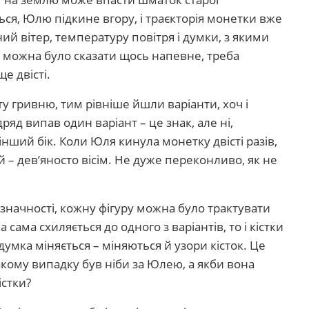
ться, Юлю підкине вгору, і траєкторія монетки вже
й вітер, температуру повітря і думки, з якими
б можна було сказати щось напевне, треба
е двісті.
 гривню, тим рівніше йшли варіанти, хоч і
дряд випав один варіант – це знак, але ні,
нший бік. Коли Юля кинула монетку двісті разів,
й – дев’яносто вісім. Не дуже переконливо, як не
означності, кожну фігуру можна було трактувати
 сама схиляється до одного з варіантів, то і кістки
думка міняється – міняються й узори кісток. Це
кому випадку був ніби за Юлею, а якби вона
істки?