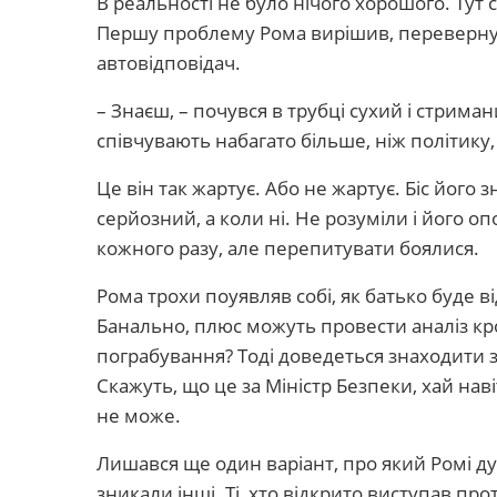
В реальності не було нічого хорошого. Тут
Першу проблему Рома вирішив, перевернув
автовідповідач.
– Знаєш, – почувся в трубці сухий і стриман
співчувають набагато більше, ніж політику,
Це він так жартує. Або не жартує. Біс його 
серйозний, а коли ні. Не розуміли і його оп
кожного разу, але перепитувати боялися.
Рома трохи поуявляв собі, як батько буде в
Банально, плюс можуть провести аналіз кро
пограбування? Тоді доведеться знаходити 
Скажуть, що це за Міністр Безпеки, хай нав
не може.
Лишався ще один варіант, про який Ромі ду
зникали інші. Ті, хто відкрито виступав пр