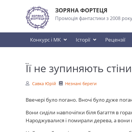
ЗОРЯНА ФОРТЕЦЯ
Промоція фантастики з 2008 рок
Конкурс і МК
Історії
Рецензії
Її не зупиняють стіни
Савка Юрій
Незнані береги
Ввечері було погано. Вночі було дуже пога
Вони сиділи навпочіпки біля багаття в гора
Народжувалися і помирали дерева, а вони 