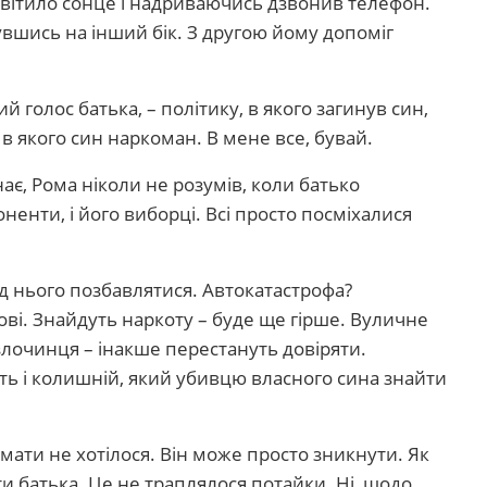
 світило сонце і надриваючись дзвонив телефон.
шись на інший бік. З другою йому допоміг
ий голос батька, – політику, в якого загинув син,
 в якого син наркоман. В мене все, бувай.
знає, Рома ніколи не розумів, коли батько
оненти, і його виборці. Всі просто посміхалися
ід нього позбавлятися. Автокатастрофа?
ві. Знайдуть наркоту – буде ще гірше. Вуличне
злочинця – інакше перестануть довіряти.
іть і колишній, який убивцю власного сина знайти
мати не хотілося. Він може просто зникнути. Як
оти батька. Це не траплялося потайки. Ні, щодо