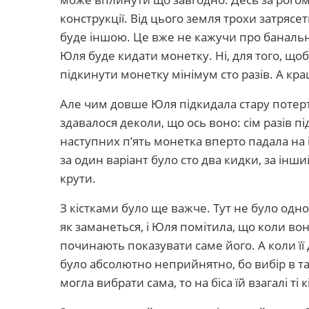
конструкції. Від цього земля трохи затрясе
буде іншою. Це вже не кажучи про банальни
Юля буде кидати монетку. Ні, для того, що
підкинути монетку мінімум сто разів. А кращ
Але чим довше Юля підкидала стару потерту
здавалося деколи, що ось воно: сім разів пі
наступних п’ять монетка вперто падала на і
за один варіант було сто два кидки, за інши
крути.
З кістками було ще важче. Тут не було одн
як заманеться, і Юля помітила, що коли вона
починають показувати саме його. А коли її 
було абсолютно неприйнятно, бо вибір в та
могла вибрати сама, то на біса їй взагалі ті к