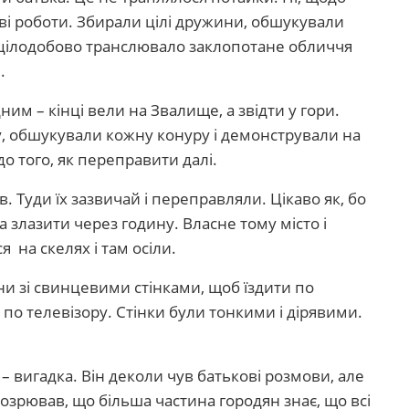
і роботи. Збирали цілі дружини, обшукували
 цілодобово транслювало заклопотане обличчя
.
им – кінці вели на Звалище, а звідти у гори.
, обшукували кожну конуру і демонстрували на
о того, як переправити далі.
в. Туди їх зазвичай і переправляли. Цікаво як, бо
а злазити через годину. Власне тому місто і
 на скелях і там осіли.
ни зі свинцевими стінками, щоб їздити по
по телевізору. Стінки були тонкими і дірявими.
 – вигадка. Він деколи чув батькові розмови, але
дозрював, що більша частина городян знає, що всі