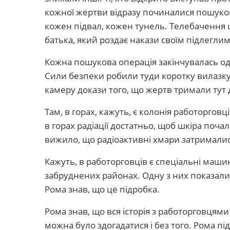
кожної жертви відразу починалися пошуков
кожен підвал, кожен тунель. Телебачення
батька, який роздає накази своїм підлеглим
Кожна пошукова операція закінчувалась одн
Сили безпеки робили туди коротку вилазку
камеру докази того, що жертв тримали тут д
Там, в горах, кажуть, є колонія работорговці
в горах радіації достатньо, щоб шкіра почал
вижило, що радіоактивні хмари затрималися
Кажуть, в работорговців є спеціальні маши
забруднених районах. Одну з них показали 
Рома знав, що це підробка.
Рома знав, що вся історія з работорговцями
можна було здогадатися і без того. Рома пі