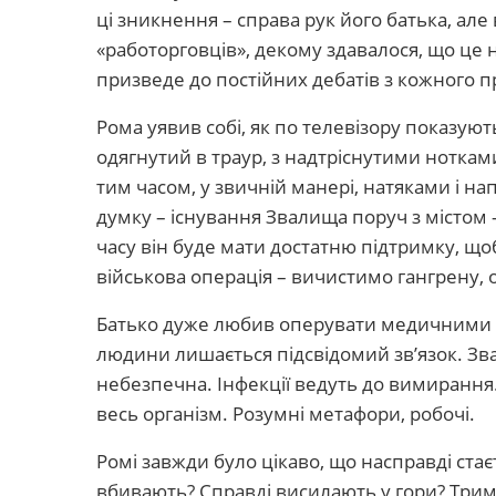
ці зникнення – справа рук його батька, але
«работорговців», декому здавалося, що це
призведе до постійних дебатів з кожного п
Рома уявив собі, як по телевізору показуют
одягнутий в траур, з надтріснутими нотками 
тим часом, у звичній манері, натяками і н
думку – існування Звалища поруч з містом –
часу він буде мати достатню підтримку, що
військова операція – вичистимо гангрену, о
Батько дуже любив оперувати медичними т
людини лишається підсвідомий зв’язок. Зв
небезпечна. Інфекції ведуть до вимирання
весь організм. Розумні метафори, робочі.
Ромі завжди було цікаво, що насправді стає
вбивають? Справді висилають у гори? Трим