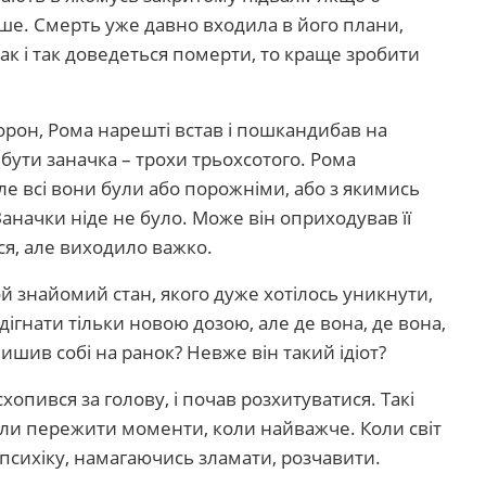
рше. Смерть уже давно входила в його плани,
так і так доведеться померти, то краще зробити
рон, Рома нарешті встав і пошкандибав на
 бути заначка – трохи трьохсотого. Рома
але всі вони були або порожніми, або з якимись
аначки ніде не було. Може він оприходував її
я, але виходило важко.
ой знайомий стан, якого дуже хотілось уникнути,
ігнати тільки новою дозою, але де вона, де вона,
ишив собі на ранок? Невже він такий ідіот?
схопився за голову, і почав розхитуватися. Такі
яли пережити моменти, коли найважче. Коли світ
психіку, намагаючись зламати, розчавити.