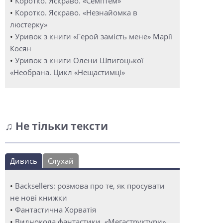
•
Коротко. Яскраво. «Семптем»
•
Коротко. Яскраво. «Незнайомка в
люстерку»
•
Уривок з книги «Герой замість мене» Марії
Косян
•
Уривок з книги Олени Шпигоцької
«Необрана. Цикл «Нещастимці»
♫ Не тільки тексти
Дивись
Слухай
•
Backsellers: розмова про те, як просувати
не нові книжки
•
Фантастична Хорватія
•
Виднокола фантастики. «Мегаструктури»