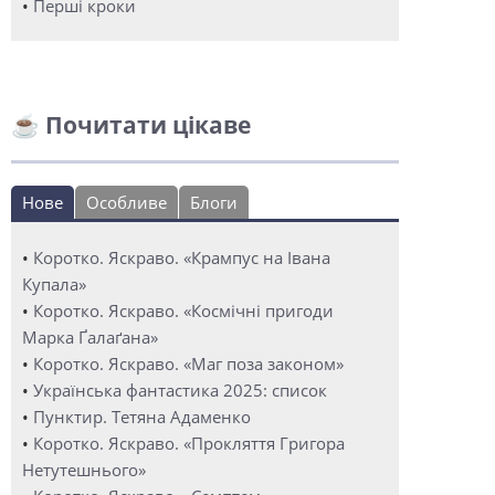
•
Перші кроки
☕ Почитати цікаве
Нове
Особливе
Блоги
•
Коротко. Яскраво. «Крампус на Івана
Купала»
•
Коротко. Яскраво. «Космічні пригоди
Марка Ґалаґана»
•
Коротко. Яскраво. «Маг поза законом»
•
Українська фантастика 2025: список
•
Пунктир. Тетяна Адаменко
•
Коротко. Яскраво. «Прокляття Григора
Нетутешнього»