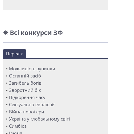
✵ Всі конкурси ЗФ
Перелік
•
Можливість зупинки
•
Останній засіб
•
Загибель богів
•
Зворотний бік
•
Підкорення часу
•
Сексуальна еволюція
•
Війна нової ери
•
Україна у глобальному світі
•
Симбіоз
•
Ілюзія