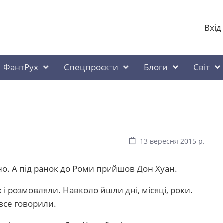
Вхід
у
ФантРух
Спецпроєкти
Блоги
Світ
13 вересня 2015 р.
но. А під ранок до Роми прийшов Дон Хуан.
х і розмовляли. Навколо йшли дні, місяці, роки.
все говорили.