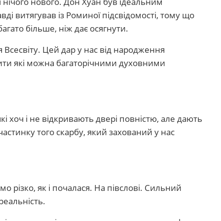
і нічого нового. Дон Хуан був ідеальним
вді витягував із Роминої підсвідомості, тому що
агато більше, ніж дає осягнути.
 Всесвіту. Цей дар у нас від народження
ити які можна багаторічними духовними
які хоч і не відкривають двері повністю, але дають
астинку того скарбу, який захований у нас
о різко, як і почалася. На півслові. Сильний
реальність.