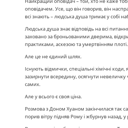
Найкращий оповідач – той, хто не каже тоб
оповідачем. Усе, що він говорив, він наспра
всі знають – людська душа тримає у собі наб
Людська душа знає відповідь на всі питання
заховано за броньованими дверима, відкр
практиками, аскезою та умертвінням плоті.
Але це не єдиний шлях.
Існують відмички, спеціальні хімічні коди, 
зазирнути всередину, осягнути невеличку ч
самих.
Але у всього є своя ціна.
Розмова з Доном Хуаном закінчилася так сам
порив вітру підняв Рому і жбурнув назад, у 