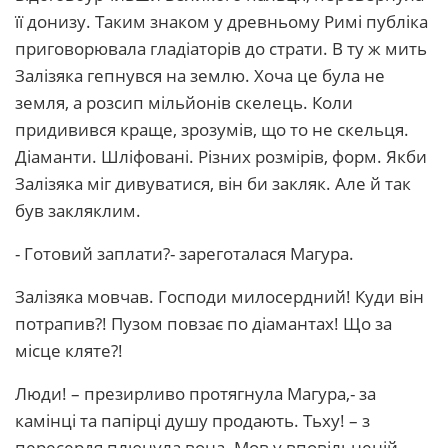
її донизу. Таким знаком у древньому Римі публіка
приговорювала гладіаторів до страти. В ту ж мить
Залізяка гепнувся на землю. Хоча це була не
земля, а розсип мільйонів скелець. Коли
придивився краще, зрозумів, що то не скельця.
Діаманти. Шліфовані. Різних розмірів, форм. Якби
Залізяка міг дивуватися, він би закляк. Але й так
був закляклим.
- Готовий заплати?- зареготалася Магура.
Залізяка мовчав. Господи милосердний! Куди він
потрапив?! Пузом повзає по діамантах! Що за
місце кляте?!
Люди! – презирливо протягнула Магура,- за
камінці та папірці душу продають. Тьху! – з
пересердя плюнула вона. Мов у вповільненій