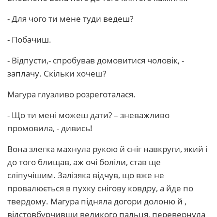
- Для чого ти мене туди ведеш?
- Побачиш.
- Відпусти,- спробував домовитися чоловік, -
заплачу. Скільки хочеш?
Магура глузливо розреготалася.
- Що ти мені можеш дати? – зневажливо
промовила, - дивись!
Вона злегка махнула рукою й сніг навкруги, який і
до того блищав, аж очі боліли, став ще
сліпучішим. Залізяка відчув, що вже не
провалюється в пухку снігову ковдру, а йде по
твердому. Магура підняла догори долоню й ,
відстовбурчивши великого пальця, перевернула