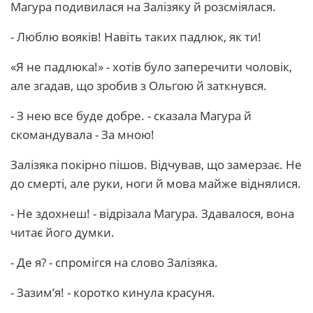
Магура подивилася на Залізяку й розсміялася.
- Люблю вояків! Навіть таких падлюк, як ти!
«Я не падлюка!» - хотів було заперечити чоловік,
але згадав, що зробив з Ольгою й заткнувся.
- З нею все буде добре. - сказала Магура й
скомандувала - За мною!
Залізяка покірно пішов. Відчував, що замерзає. Не
до смерті, але руки, ноги й мова майже віднялися.
- Не здохнеш! - відрізала Магура. Здавалося, вона
читає його думки.
- Де я? - спромігся на слово Залізяка.
- Зазим’я! - коротко кинула красуня.