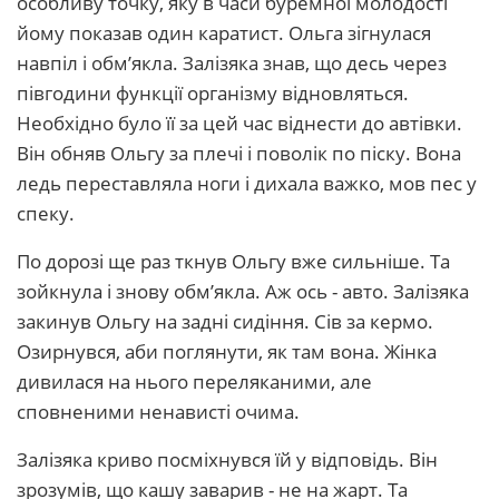
особливу точку, яку в часи буремної молодості
йому показав один каратист. Ольга зігнулася
навпіл і обм’якла. Залізяка знав, що десь через
півгодини функції організму відновляться.
Необхідно було її за цей час віднести до автівки.
Він обняв Ольгу за плечі і поволік по піску. Вона
ледь переставляла ноги і дихала важко, мов пес у
спеку.
По дорозі ще раз ткнув Ольгу вже сильніше. Та
зойкнула і знову обм’якла. Аж ось - авто. Залізяка
закинув Ольгу на задні сидіння. Сів за кермо.
Озирнувся, аби поглянути, як там вона. Жінка
дивилася на нього переляканими, але
сповненими ненависті очима.
Залізяка криво посміхнувся їй у відповідь. Він
зрозумів, що кашу заварив - не на жарт. Та