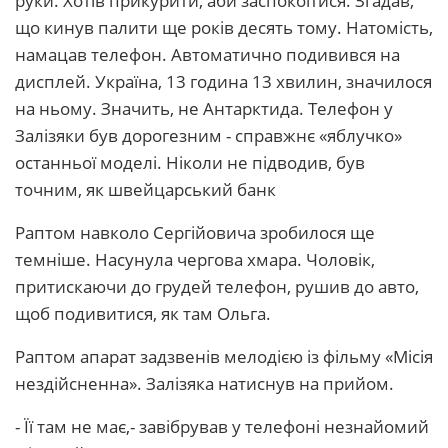
руки. Хотів прикурити, аби заспокоїтися. Згадав,
що кинув палити ще років десять тому. Натомість,
намацав телефон. Автоматично подивився на
дисплей. Україна, 13 година 13 хвилин, значилося
на ньому. Значить, не Антарктида. Телефон у
Залізяки був дорогезним - справжнє «яблучко»
останньої моделі. Ніколи не підводив, був
точним, як швейцарський банк
Раптом навколо Сергійовича зробилося ще
темніше. Насунула чергова хмара. Чоловік,
притискаючи до грудей телефон, рушив до авто,
щоб подивитися, як там Ольга.
Раптом апарат задзвенів мелодією із фільму «Місія
нездійсненна». Залізяка натиснув на прийом.
- Її там не має,- завібрував у телефоні незнайомий