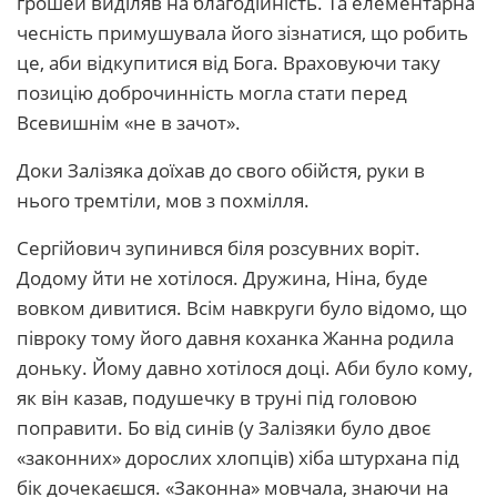
грошей виділяв на благодійність. Та елементарна
чесність примушувала його зізнатися, що робить
це, аби відкупитися від Бога. Враховуючи таку
позицію доброчинність могла стати перед
Всевишнім «не в зачот».
Доки Залізяка доїхав до свого обійстя, руки в
нього тремтіли, мов з похмілля.
Сергійович зупинився біля розсувних воріт.
Додому йти не хотілося. Дружина, Ніна, буде
вовком дивитися. Всім навкруги було відомо, що
півроку тому його давня коханка Жанна родила
доньку. Йому давно хотілося доці. Аби було кому,
як він казав, подушечку в труні під головою
поправити. Бо від синів (у Залізяки було двоє
«законних» дорослих хлопців) хіба штурхана під
бік дочекаєшся. «Законна» мовчала, знаючи на