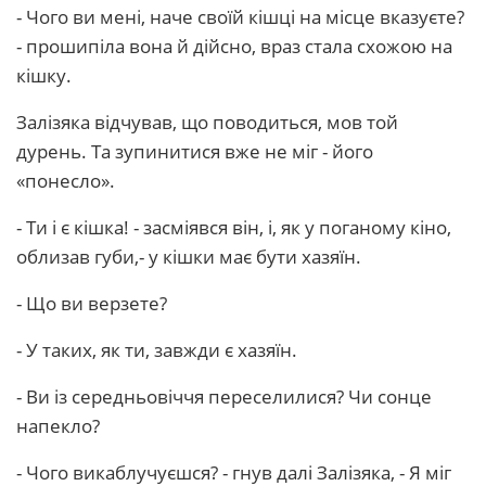
- Чого ви мені, наче своїй кішці на місце вказуєте?
- прошипіла вона й дійсно, враз стала схожою на
кішку.
Залізяка відчував, що поводиться, мов той
дурень. Та зупинитися вже не міг - його
«понесло».
- Ти і є кішка! - засміявся він, і, як у поганому кіно,
облизав губи,- у кішки має бути хазяїн.
- Що ви верзете?
- У таких, як ти, завжди є хазяїн.
- Ви із середньовіччя переселилися? Чи сонце
напекло?
- Чого викаблучуєшся? - гнув далі Залізяка, - Я міг