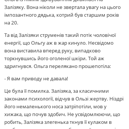
Залізяку. Вона ніколи не звертала увагу на цього
імпозантного дядька, котрий був старшим років
на 20.
Та від Залізяки струменів такий потік чоловічої
енергії, що Ольгу аж в жар кинуло. Несвідомо
вона виставила вперед руку, випадково
торкнувшись його оголеної шкіри. Той аж
здригнувся. Ольга перелякано прошепотіла:
- Я вам приводу не давала!
Це була її помилка. Залізяка, за класичними
законами психології, відчув в Ользі жертву. Ніздрі
його немаленького носа затріпотіли, мов у
хижака, що почув здобич. Не усвідомлюючи, що
робить, Залізяка злегенька ткнув її кулаком в