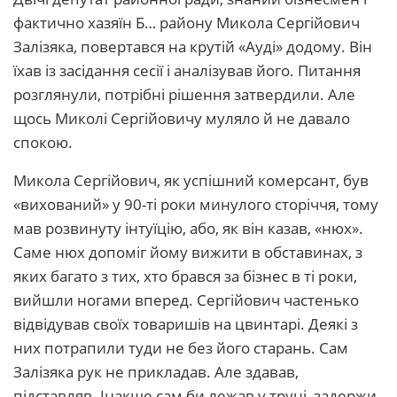
фактично хазяїн Б… району Микола Сергійович
Залізяка, повертався на крутій «Ауді» додому. Він
їхав із засідання сесії і аналізував його. Питання
розглянули, потрібні рішення затвердили. Але
щось Миколі Сергійовичу муляло й не давало
спокою.
Микола Сергійович, як успішний комерсант, був
«вихований» у 90-ті роки минулого сторіччя, тому
мав розвинуту інтуїцію, або, як він казав, «нюх».
Саме нюх допоміг йому вижити в обставинах, з
яких багато з тих, хто брався за бізнес в ті роки,
вийшли ногами вперед. Сергійович частенько
відвідував своїх товаришів на цвинтарі. Деякі з
них потрапили туди не без його старань. Сам
Залізяка рук не прикладав. Але здавав,
підставляв. Інакше сам би лежав у труні, задержи