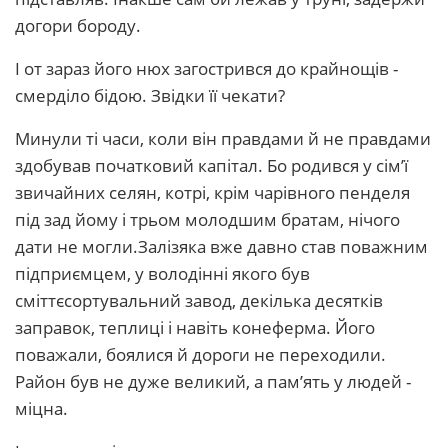
догори бороду.
І от зараз його нюх загострився до крайнощів -
смерділо бідою. Звідки її чекати?
Минули ті часи, коли він правдами й не правдами
здобував початковий капітал. Бо родився у сім’ї
звичайних селян, котрі, крім чарівного пенделя
під зад йому і трьом молодшим братам, нічого
дати не могли.Залізяка вже давно став поважним
підприємцем, у володінні якого був
сміттєсортувальний завод, декілька десятків
заправок, теплиці і навіть конеферма. Його
поважали, боялися й дороги не переходили.
Район був не дуже великий, а пам’ять у людей -
міцна.