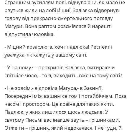
Страшним зусиллям волі, відчуваючи, як мало не
рвуться жили на лобі й шиї, Залізяка відвернув
голову від прекрасно-смертельного погляду
Магури. Вона раптом розсміялася й нарешті
відпустила чоловіка.
- Міцний козарлюга, хоч і падлюка! Респект і
уважуха, як кажуть у вашому світі.
- У нашому? – прохрипів Залізяка, витираючи
спітніле чоло, - то я, виходить, вже на тому світі?
- Не зовсім,- відповіла Магура,- в Зазим'ї.
Посередині між вашим світом і потайбіччям. Поза
часом і простором. Це країна для таких як ти.
Падлюк, у яких лишилося щось людське. У
святому Письмі вас інакше звуть – грішниками.
Отже ти – грішник, який недокаявся. І не туди, й