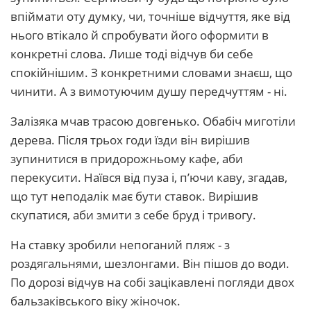
впіймати оту думку, чи, точніше відчуття, яке від
нього втікало й спробувати його оформити в
конкретні слова. Лише тоді відчув би себе
спокійнішим. З конкретними словами знаєш, що
чинити. А з вимотуючим душу передчуттям - ні.
Залізяка мчав трасою довгенько. Обабіч миготіли
дерева. Після трьох годи їзди він вирішив
зупинитися в придорожньому кафе, аби
перекусити. Наївся від пуза і, п’ючи каву, згадав,
що тут неподалік має бути ставок. Вирішив
скупатися, аби змити з себе бруд і тривогу.
На ставку зробили непоганий пляж - з
роздягальнями, шезлонгами. Він пішов до води.
По дорозі відчув на собі зацікавлені погляди двох
бальзаківського віку жіночок.