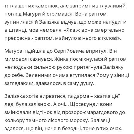
тягла до тих каменюк, але запримітив глузливий
погляд Магури й стримався. Вона раптом
зупинилася й Залізяка відчув, що може напудити
в штанці, мов немовля. «Яка ж вона смертельно
прекрасна,- раптом, майнуло в нього в голові».
Магура підійшла до Сергійовича впритул. Він
мимоволі сахнувся. Жінка посміхнулася й раптом
нелюдськи сильною рукою притягнула Залізяку
до себе. Зеленими очима втупилася йому у зіниці
заглядаючи, здавалося, в саму душу.
Залізяка хотів вирватися, та дарма – хватка цієї
леді була залізною. А очі… Щосекунди вони
змінювали відтінок від прозоро-смарагдового до
кольору темного лісового мороку. Залізяці
здалося, що він, наче в безодні, тоне в тих очах.