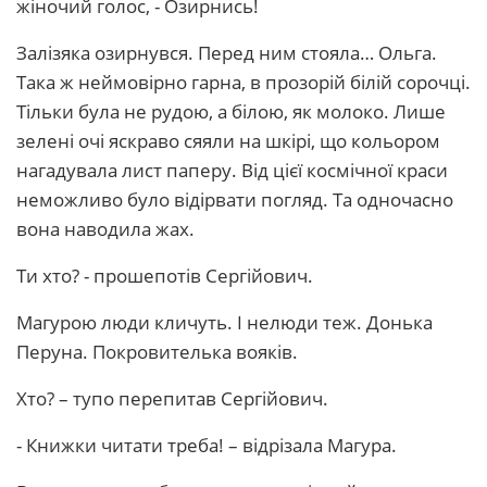
жіночий голос, - Озирнись!
Залізяка озирнувся. Перед ним стояла… Ольга.
Така ж неймовірно гарна, в прозорій білій сорочці.
Тільки була не рудою, а білою, як молоко. Лише
зелені очі яскраво сяяли на шкірі, що кольором
нагадувала лист паперу. Від цієї космічної краси
неможливо було відірвати погляд. Та одночасно
вона наводила жах.
Ти хто? - прошепотів Сергійович.
Магурою люди кличуть. І нелюди теж. Донька
Перуна. Покровителька вояків.
Хто? – тупо перепитав Сергійович.
- Книжки читати треба! – відрізала Магура.