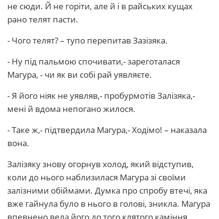
не сюди. Й не горіти, але й і в райських кущах
рано телят пасти.
- Чого телят? – тупо перепитав Зазізяка.
- Ну під пальмою спочивати,- зареготалася
Магура, - чи як ви собі рай уявляєте.
- Я його ніяк не уявляв,- пробурмотів Залізяка,-
мені й вдома непогано жилося.
- Таке ж,- підтвердила Магура,- Ходімо! – наказала
вона.
Залізяку знову огорнув холод, який відступив,
коли до нього наблизилася Магура зі своїми
залізними обіймами. Думка про спробу втечі, яка
вже гайнула було в нього в голові, зникла. Магура
впевнено вела його до того клятого каміння.