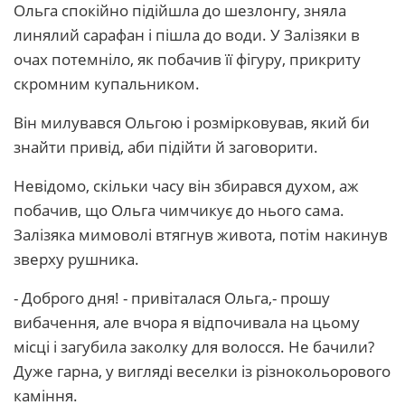
Ольга спокійно підійшла до шезлонгу, зняла
линялий сарафан і пішла до води. У Залізяки в
очах потемніло, як побачив її фігуру, прикриту
скромним купальником.
Він милувався Ольгою і розмірковував, який би
знайти привід, аби підійти й заговорити.
Невідомо, скільки часу він збирався духом, аж
побачив, що Ольга чимчикує до нього сама.
Залізяка мимоволі втягнув живота, потім накинув
зверху рушника.
- Доброго дня! - привіталася Ольга,- прошу
вибачення, але вчора я відпочивала на цьому
місці і загубила заколку для волосся. Не бачили?
Дуже гарна, у вигляді веселки із різнокольорового
каміння.