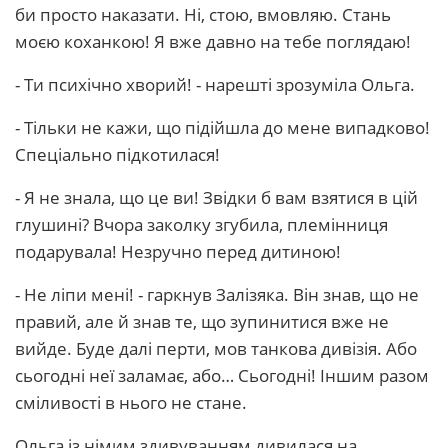
би просто наказати. Ні, стою, вмовляю. Стань
моєю коханкою! Я вже давно на тебе поглядаю!
- Ти психічно хворий! - нарешті зрозуміла Ольга.
- Тільки не кажи, що підійшла до мене випадково!
Спеціально підкотилася!
- Я не знала, що це ви! Звідки б вам взятися в цій
глушині? Вчора заколку згубила, племінниця
подарувала! Незручно перед дитиною!
- Не ліпи мені! - гаркнув Залізяка. Він знав, що не
правий, але й знав те, що зупинитися вже не
вийде. Буде далі перти, мов танкова дивізія. Або
сьогодні неї заламає, або… Сьогодні! Іншим разом
сміливості в нього не стане.
Ольга із німим здивуванням дивилася на