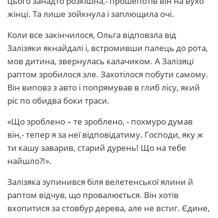
цього занадто розкішна,- прошепотів він на вухо
жінці. Та лише зойкнула і заплющила очі.
Коли все закінчилося, Ольга відповзла від
Залізяки якнайдалі і, встромивши палець до рота,
мов дитина, звернулась калачиком. А Залізяці
раптом зробилося зле. Захотілося побути самому.
Він виповз з авто і попрямував в глиб лісу, який
ріс по обидва боки траси.
«Що зроблено – те зроблено, - похмуро думав
він,- тепер я за неї відповідатиму. Господи, яку ж
ти кашу заварив, старий дурень! Що на тебе
найшло?!».
Залізяка зупинився біля велетенської ялини й
раптом відчув, що провалюється. Він хотів
вхопитися за стовбур дерева, але не встиг. Єдине,