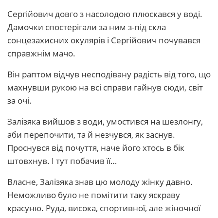
Сергійович довго з насолодою плюскався у воді.
Дамочки спостерігали за ним з-під скла
сонцезахисних окулярів і Сергійович почувався
справжнім мачо.
Він раптом відчув несподівану радість від того, що
махнувши рукою на всі справи гайнув сюди, світ
за очі.
Залізяка вийшов з води, умостився на шезлонгу,
аби перепочити, та й незчувся, як заснув.
Проснувся від почуття, наче його хтось в бік
штовхнув. І тут побачив її…
Власне, Залізяка знав цю молоду жінку давно.
Неможливо було не помітити таку яскраву
красуню. Руда, висока, спортивної, але жіночної