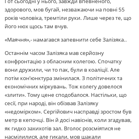
І от сьогодні у нього, завжди впевненого,
здорового, мов бугай, незважаючи на повні 55
років чоловіка, тремтіли руки. Лише через те, що
його нюх щось там вчув.
«Маячня»,- намагався запевнити себе Залізяка..
Останнім часом Залізяка мав серйозну
конфронтацію з обласним колегою. Спочатку
вони дружили, чи то пак, були в коаліції. Але
потім кон’юнктура змінилася. З політичних та
економічних міркувань. Тож колегу довелося
«злити». Тому цене сподобалося. Настільки, що
сесії, при народі, він обізвав Залізяку
«недомірком». Сергійович насправді зростом був
метр в кепочці. Він й досі навіснів, коли згадував,
як гидко захихотів зал. Вголос розсміятися не
насмілилися, але гикали, мов шакали