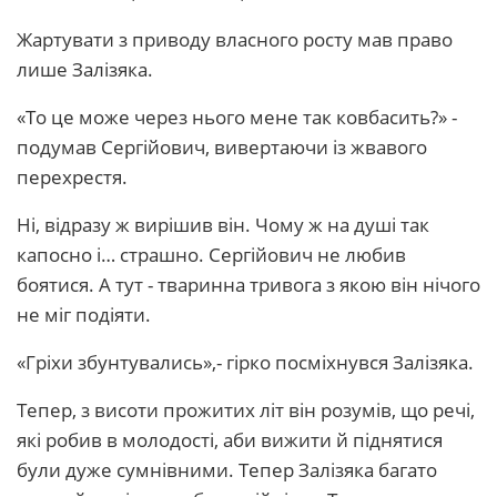
Жартувати з приводу власного росту мав право
лише Залізяка.
«То це може через нього мене так ковбасить?» -
подумав Сергійович, вивертаючи із жвавого
перехрестя.
Ні, відразу ж вирішив він. Чому ж на душі так
капосно і… страшно. Сергійович не любив
боятися. А тут - тваринна тривога з якою він нічого
не міг подіяти.
«Гріхи збунтувались»,- гірко посміхнувся Залізяка.
Тепер, з висоти прожитих літ він розумів, що речі,
які робив в молодості, аби вижити й піднятися
були дуже сумнівними. Тепер Залізяка багато