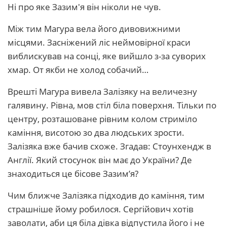
Ні про яке Зазим'я він ніколи не чув.
Між тим Магура вела його дивовижними
місцями. Засніжений ліс неймовірної краси
виблискував на сонці, яке вийшло з-за суворих
хмар. От якби не холод собачий…
Врешті Магура вивела Залізяку на величезну
галявину. Рівна, мов стіл біла поверхня. Тільки по
центру, розташоване рівним колом стриміло
каміння, висотою зо два людських зрости.
Залізяка вже бачив схоже. Згадав: Стоунхендж в
Англії. Який стосунок він має до України? Де
знаходиться це бісове Зазим’я?
Чим ближче Залізяка підходив до каміння, тим
страшніше йому робилося. Сергійович хотів
заволати, аби ця біла дівка відпустила його і не