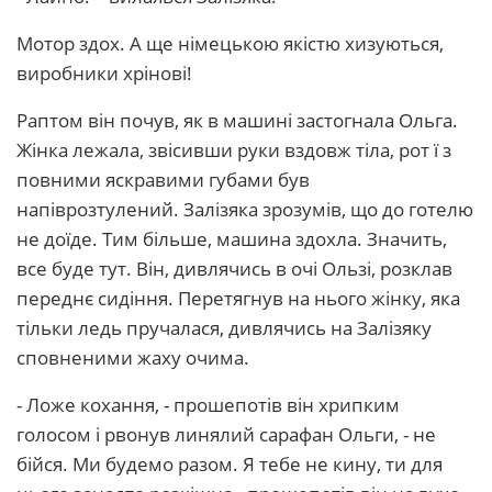
Мотор здох. А ще німецькою якістю хизуються,
виробники хрінові!
Раптом він почув, як в машині застогнала Ольга.
Жінка лежала, звісивши руки вздовж тіла, рот ї з
повними яскравими губами був
напіврозтулений. Залізяка зрозумів, що до готелю
не доїде. Тим більше, машина здохла. Значить,
все буде тут. Він, дивлячись в очі Ользі, розклав
переднє сидіння. Перетягнув на нього жінку, яка
тільки ледь пручалася, дивлячись на Залізяку
сповненими жаху очима.
- Ложе кохання, - прошепотів він хрипким
голосом і рвонув линялий сарафан Ольги, - не
бійся. Ми будемо разом. Я тебе не кину, ти для