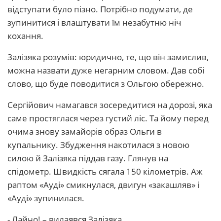
відступати було пізно. Потрібно подумати, де
зупинитися і влаштувати їм незабутню ніч
кохання.
Залізяка розумів: юридично, те, що він замислив,
можна назвати дуже негарним словом. Дав собі
слово, що буде поводитися з Ольгою обережно.
Сергійович намагався зосередитися на дорозі, яка
саме простяглася через густий ліс. Та йому перед
очима знову замайорів образ Ольги в
купальнику. Збудження накотилася з новою
силою й Залізяка піддав газу. Глянув на
спідометр. Швидкість сягала 150 кілометрів. Аж
раптом «Ауді» смикнулася, двигун «закашляв» і
«Ауді» зупинилася.
- Лайно! – вилаявся Залізяка.