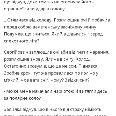
що відчув, доки темінь не огорнула його –
страшної сили удар в голову.
…Отямився від холоду. Розплющив очі й побачив
перед собою велетенську засніжену ялину.
Подумав, що сниться. Який в дідька сніг серед
спекотного літа?
Сергійович заплющив очі аби відігнати марення,
розплющив знову. Ялина в снігу. Холод.
Остаточно зрозумів, що це не сон. Піднявся.
Зробив крок і тут же провалився по коліно у
м’який, мов вата сніг. Чому? Звідки сніг?
- Може мене накачали наркотою й витягли десь
за полярне коло?
Залізяка відчув, що в нього від страху німіють