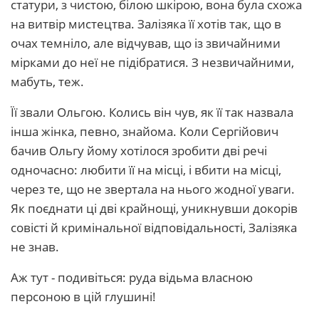
статури, з чистою, білою шкірою, вона була схожа
на витвір мистецтва. Залізяка її хотів так, що в
очах темніло, але відчував, що із звичайними
мірками до неї не підібратися. З незвичайними,
мабуть, теж.
Її звали Ольгою. Колись він чув, як її так назвала
інша жінка, певно, знайома. Коли Сергійович
бачив Ольгу йому хотілося зробити дві речі
одночасно: любити її на місці, і вбити на місці,
через те, що не звертала на нього жодної уваги.
Як поєднати ці дві крайнощі, уникнувши докорів
совісті й кримінальної відповідальності, Залізяка
не знав.
Аж тут - подивіться: руда відьма власною
персоною в цій глушині!