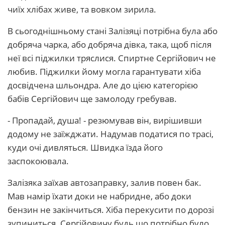
чиїх хлібах живе, та вовком зирила.
В сьогоднішньому стані Залізяці потрібна була або
добряча чарка, або добряча дівка, така, щоб після
неї всі піджилки тряслися. Спиртне Сергійович не
любив. Піджилки йому могла гарантувати хіба
досвідчена шльондра. Але до цією категорією
бабів Сергійович ще замолоду гребував.
- Пропадай, душа! - резюмував він, вирішивши
додому не заїжджати. Надумав податися по трасі,
куди очі дивляться. Швидка їзда його
заспокоювала.
Залізяка заїхав автозаправку, залив повен бак.
Мав намір їхати доки не набридне, або доки
бензин не закінчиться. Хіба перекусити по дорозі
зупиниться. Сергійовичу будь що потрібно було