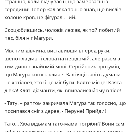
страшно, коли відчуваєш, що замерзаєш із
середини! Тепер Залізяка точно знав, що вислів –
холоне кров, не фігуральний.
Скоцюбившись, чоловік лежав, як той побитий
пес, біля ніг Магури.
Між тим дівчина, виставивши вперед руки,
шепотіла дивні слова на невідомій, але разом з
тим дивно знайомій мові. Сергійович зрозумів,
що Магура когось кличе. Залізяці навіть думати
не хотілося, хто б це міг бути. Кляте місце! Клята
дівка! Кляті діаманти, які впивалися йому в тіло!
- Тату! – раптом закричала Магура так голосно, що
посипався сніг з дерев, - Перуне! Прийди!
Тато… Хіба відьмам тато-мама потрібні? Вони самі
себе народжуються і тільки вилупившись вміють