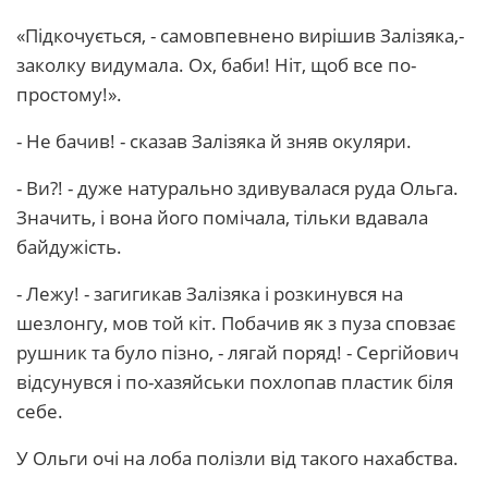
«Підкочується, - самовпевнено вирішив Залізяка,-
заколку видумала. Ох, баби! Ніт, щоб все по-
простому!».
- Не бачив! - сказав Залізяка й зняв окуляри.
- Ви?! - дуже натурально здивувалася руда Ольга.
Значить, і вона його помічала, тільки вдавала
байдужість.
- Лежу! - загигикав Залізяка і розкинувся на
шезлонгу, мов той кіт. Побачив як з пуза сповзає
рушник та було пізно, - лягай поряд! - Сергійович
відсунувся і по-хазяйськи похлопав пластик біля
себе.
У Ольги очі на лоба полізли від такого нахабства.