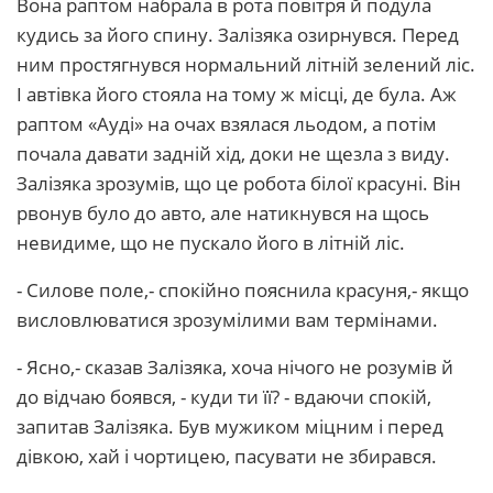
Вона раптом набрала в рота повітря й подула
кудись за його спину. Залізяка озирнувся. Перед
ним простягнувся нормальний літній зелений ліс.
І автівка його стояла на тому ж місці, де була. Аж
раптом «Ауді» на очах взялася льодом, а потім
почала давати задній хід, доки не щезла з виду.
Залізяка зрозумів, що це робота білої красуні. Він
рвонув було до авто, але натикнувся на щось
невидиме, що не пускало його в літній ліс.
- Силове поле,- спокійно пояснила красуня,- якщо
висловлюватися зрозумілими вам термінами.
- Ясно,- сказав Залізяка, хоча нічого не розумів й
до відчаю боявся, - куди ти її? - вдаючи спокій,
запитав Залізяка. Був мужиком міцним і перед
дівкою, хай і чортицею, пасувати не збирався.