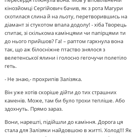
кінозйомці Сергійович бачив, як з рота Магури
скотилася слина й на льоту, перетворившись на
діамант зі стукотом впала додолу! - хіба Творець
спитає, зі скількома камінцями чи папірцями ти
до нього прийшов? Га! – раптом гаркнула вона
так, що аж білосніжне птаство знялося з
велетенської ялини і голосно гегочучи полетіло
геть.
- Не знаю,- прохрипів Залізяка.
Він уже хотів скоріше дійти до тих страшних
каменів. Може, там би було трохи тепліше. Або
здохнуть. Прямо зараз.
Вони, нарешті, підійшли до каміння. Дорога ця
стала для Залізяки найдовшою в житті. Холод!!! Як