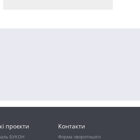
кі проєкти
Контакти
валь БУКОН
Форма зворотнього