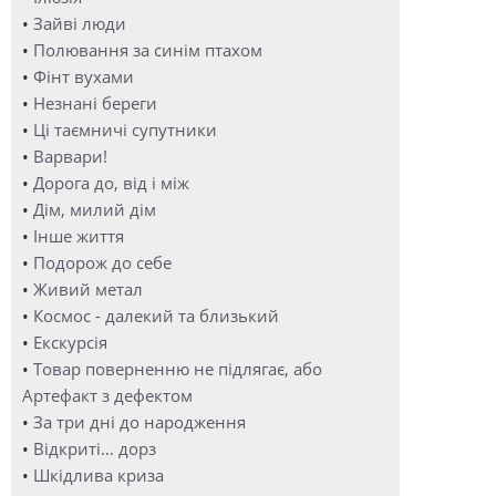
•
Зайві люди
•
Полювання за синім птахом
•
Фінт вухами
•
Незнані береги
•
Ці таємничі супутники
•
Варвари!
•
Дорога до, від і між
•
Дім, милий дім
•
Інше життя
•
Подорож до себе
•
Живий метал
•
Космос - далекий та близький
•
Екскурсія
•
Товар поверненню не підлягає, або
Артефакт з дефектом
•
За три дні до народження
•
Відкриті… дорз
•
Шкідлива криза