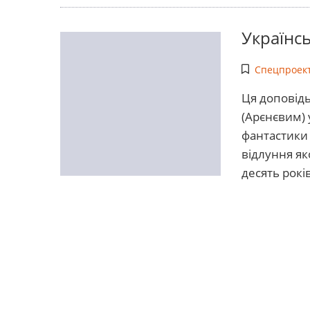
Українсь
Спецпроект
Ця доповід
(Арєнєвим) 
фантастики
відлуння як
десять років