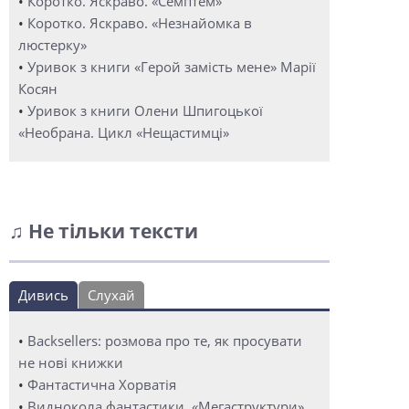
•
Коротко. Яскраво. «Семптем»
•
Коротко. Яскраво. «Незнайомка в
люстерку»
•
Уривок з книги «Герой замість мене» Марії
Косян
•
Уривок з книги Олени Шпигоцької
«Необрана. Цикл «Нещастимці»
♫ Не тільки тексти
Дивись
Слухай
•
Backsellers: розмова про те, як просувати
не нові книжки
•
Фантастична Хорватія
•
Виднокола фантастики. «Мегаструктури»