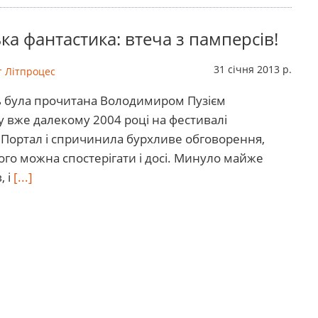
ка фантастика: втеча з памперсiв!
31 січня 2013 р.
 Літпроцес
ь була прочитана Володимиром Пузієм
у вже далекому 2004 році на фестивалі
 Портал і спричинила бурхливе обговорення,
ого можна спостерігати і досі. Минуло майже
, і
[...]