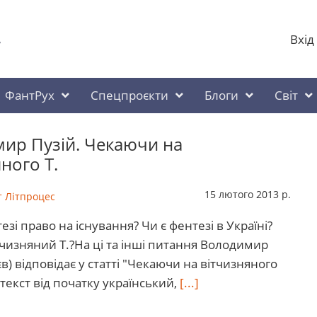
Вхід
у
ФантРух
Спецпроєкти
Блоги
Світ
ир Пузій. Чекаючи на
ного Т.
15 лютого 2013 р.
 Літпроцес
езі право на існування? Чи є фентезі в Україні?
тчизняний Т.?На ці та інші питання Володимир
єв) відповідає у статті "Чекаючи на вітчизняного
 текст від початку український,
[...]