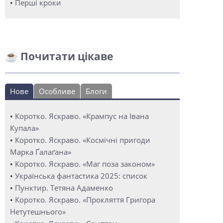
•
Перші кроки
☕ Почитати цікаве
Нове
Особливе
Блоги
•
Коротко. Яскраво. «Крампус на Івана
Купала»
•
Коротко. Яскраво. «Космічні пригоди
Марка Ґалаґана»
•
Коротко. Яскраво. «Маг поза законом»
•
Українська фантастика 2025: список
•
Пунктир. Тетяна Адаменко
•
Коротко. Яскраво. «Прокляття Григора
Нетутешнього»