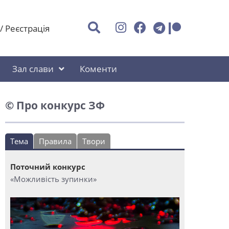
/
Реєстрація
Зал слави
Коменти
© Про конкурс ЗФ
Тема
Правила
Твори
Поточний конкурс
«Можливість зупинки»