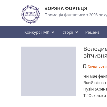
ЗОРЯНА ФОРТЕЦЯ
Промоція фантастики з 2008 рок
Конкурс і МК
Історії
Рецензії
Володим
вітчизня
Спецпроект
Чи має фент
Який він ві
Пузій (Арєн
Т."Оскільки