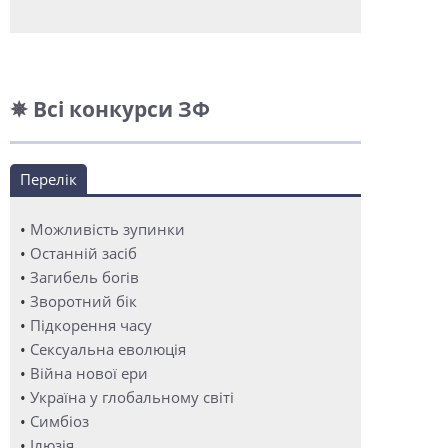
✵ Всі конкурси ЗФ
Перелік
•
Можливість зупинки
•
Останній засіб
•
Загибель богів
•
Зворотний бік
•
Підкорення часу
•
Сексуальна еволюція
•
Війна нової ери
•
Україна у глобальному світі
•
Симбіоз
•
Ілюзія