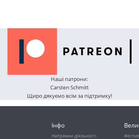
Наші патрони:
Carsten Schmitt
Щиро дякуємо всім за підтримку!
Інфо
Вели
Напрямки діяльності
Фести