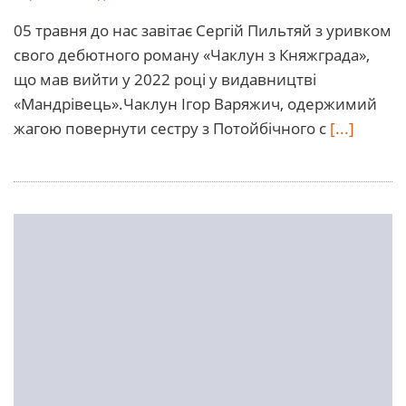
05 травня до нас завітає Сергій Пильтяй з уривком
свого дебютного роману «Чаклун з Княжграда»,
що мав вийти у 2022 році у видавництві
«Мандрівець».Чаклун Ігор Варяжич, одержимий
жагою повернути сестру з Потойбічного с
[...]