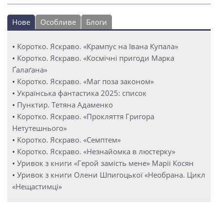
Нове
Особливе
Блоги
•
Коротко. Яскраво. «Крампус на Івана Купала»
•
Коротко. Яскраво. «Космічні пригоди Марка
Ґалаґана»
•
Коротко. Яскраво. «Маг поза законом»
•
Українська фантастика 2025: список
•
Пунктир. Тетяна Адаменко
•
Коротко. Яскраво. «Прокляття Григора
Нетутешнього»
•
Коротко. Яскраво. «Семптем»
•
Коротко. Яскраво. «Незнайомка в люстерку»
•
Уривок з книги «Герой замість мене» Марії Косян
•
Уривок з книги Олени Шпигоцької «Необрана. Цикл
«Нещастимці»