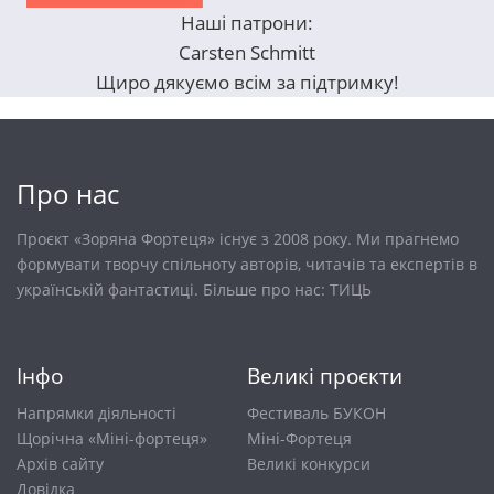
Наші патрони:
Carsten Schmitt
Щиро дякуємо всім за підтримку!
Про нас
Проєкт «Зоряна Фортеця» існує з 2008 року. Ми прагнемо
формувати творчу спільноту авторів, читачів та експертів в
українській фантастиці. Більше про нас:
ТИЦЬ
Інфо
Великі проєкти
Напрямки діяльності
Фестиваль БУКОН
Щорічна «Міні-фортеця»
Міні-Фортеця
Архів сайту
Великі конкурси
Довiдка