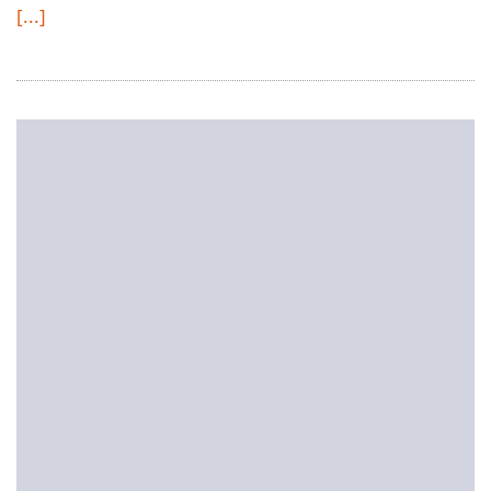
[...]