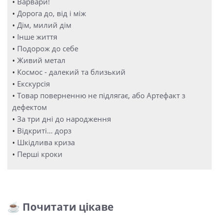
•
Варвари!
•
Дорога до, від і між
•
Дім, милий дім
•
Інше життя
•
Подорож до себе
•
Живий метал
•
Космос - далекий та близький
•
Екскурсія
•
Товар поверненню не підлягає, або Артефакт з
дефектом
•
За три дні до народження
•
Відкриті… дорз
•
Шкідлива криза
•
Перші кроки
☕ Почитати цікаве