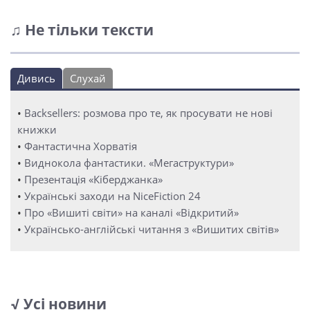
♫ Не тільки тексти
Дивись
Слухай
•
Backsellers: розмова про те, як просувати не нові
книжки
•
Фантастична Хорватія
•
Виднокола фантастики. «Мегаструктури»
•
Презентація «Кіберджанка»
•
Українські заходи на NiceFiction 24
•
Про «Вишиті світи» на каналі «Відкритий»
•
Українсько-англійські читання з «Вишитих світів»
√ Усі новини