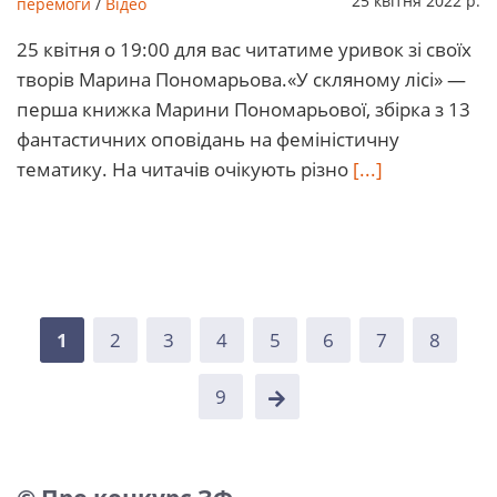
25 квітня 2022 р.
перемоги
/
Відео
25 квітня о 19:00 для вас читатиме уривок зі своїх
творів Марина Пономарьова.«У скляному лісі» —
перша книжка Марини Пономарьової, збірка з 13
фантастичних оповідань на феміністичну
тематику. На читачів очікують різно
[...]
1
2
3
4
5
6
7
8
9