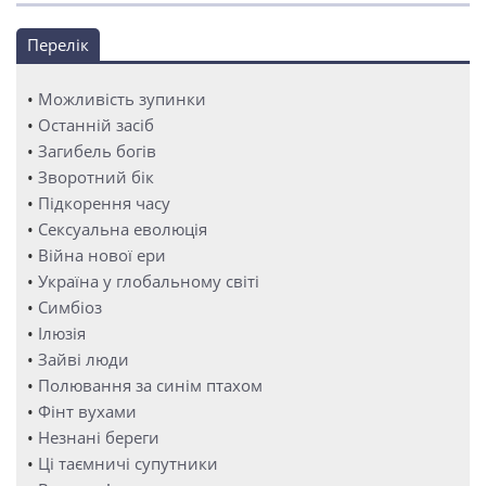
Перелік
•
Можливість зупинки
•
Останній засіб
•
Загибель богів
•
Зворотний бік
•
Підкорення часу
•
Сексуальна еволюція
•
Війна нової ери
•
Україна у глобальному світі
•
Симбіоз
•
Ілюзія
•
Зайві люди
•
Полювання за синім птахом
•
Фінт вухами
•
Незнані береги
•
Ці таємничі супутники