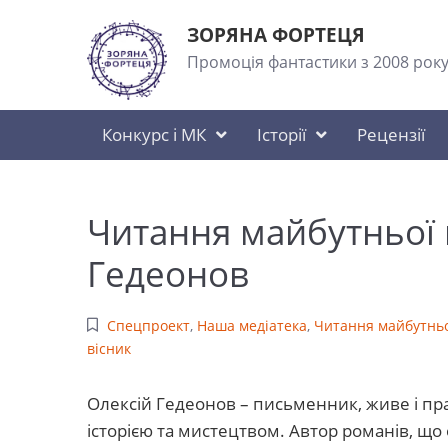
ЗОРЯНА ФОРТЕЦЯ
Промоція фантастики з 2008 рок
Конкурс і МК
Історії
Рецензії
Читання майбутньої 
Гедеонов
Спецпроект
,
Наша медіатека
,
Читання майбутньо
вісник
Олексій Гедеонов – письменник, живе і пра
історією та мистецтвом. Автор романів, що 