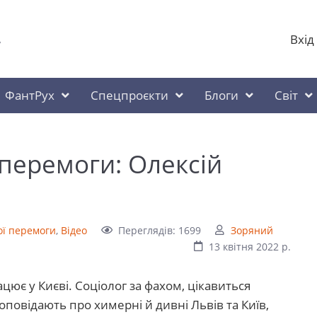
Вхід
у
ФантРух
Спецпроєкти
Блоги
Світ
перемоги: Олексій
ї перемоги
,
Відео
Переглядів: 1699
Зоряний
13 квітня 2022 р.
цює у Києві. Соціолог за фахом, цікавиться
оповідають про химерні й дивні Львів та Київ,