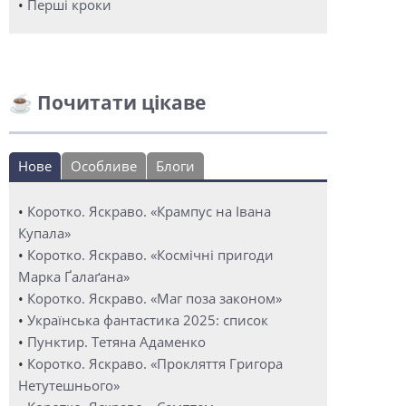
•
Перші кроки
☕ Почитати цікаве
Нове
Особливе
Блоги
•
Коротко. Яскраво. «Крампус на Івана
Купала»
•
Коротко. Яскраво. «Космічні пригоди
Марка Ґалаґана»
•
Коротко. Яскраво. «Маг поза законом»
•
Українська фантастика 2025: список
•
Пунктир. Тетяна Адаменко
•
Коротко. Яскраво. «Прокляття Григора
Нетутешнього»