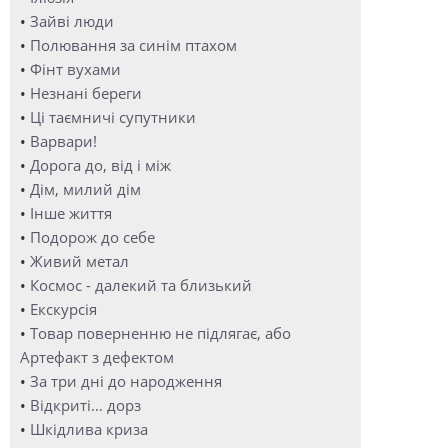
•
Зайві люди
•
Полювання за синім птахом
•
Фінт вухами
•
Незнані береги
•
Ці таємничі супутники
•
Варвари!
•
Дорога до, від і між
•
Дім, милий дім
•
Інше життя
•
Подорож до себе
•
Живий метал
•
Космос - далекий та близький
•
Екскурсія
•
Товар поверненню не підлягає, або
Артефакт з дефектом
•
За три дні до народження
•
Відкриті… дорз
•
Шкідлива криза