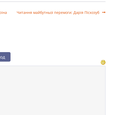
ріна
Читання майбутньої перемоги: Дарія Піскозуб
од