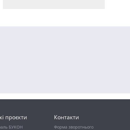
кі проєкти
Контакти
валь БУКОН
Форма зворотнього