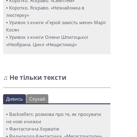
•
Коротко. Яскраво. «Семптем»
•
Коротко. Яскраво. «Незнайомка в
люстерку»
•
Уривок з книги «Герой замість мене» Марії
Косян
•
Уривок з книги Олени Шпигоцької
«Необрана. Цикл «Нещастимці»
♫ Не тільки тексти
Дивись
Слухай
•
Backsellers: розмова про те, як просувати
не нові книжки
•
Фантастична Хорватія
•
Виднокола фантастики. «Мегаструктури»