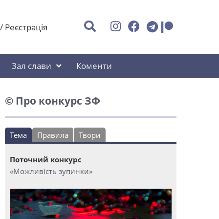
/
Реєстрація
Зал слави
Коменти
© Про конкурс ЗФ
Тема
Правила
Твори
Поточний конкурс
«Можливість зупинки»