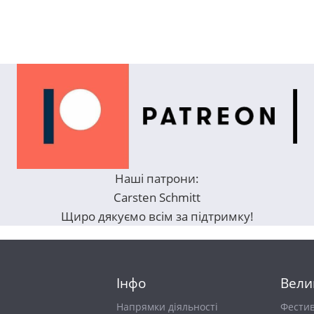
Наші патрони:
Carsten Schmitt
Щиро дякуємо всім за підтримку!
Інфо
Вели
Напрямки діяльності
Фести