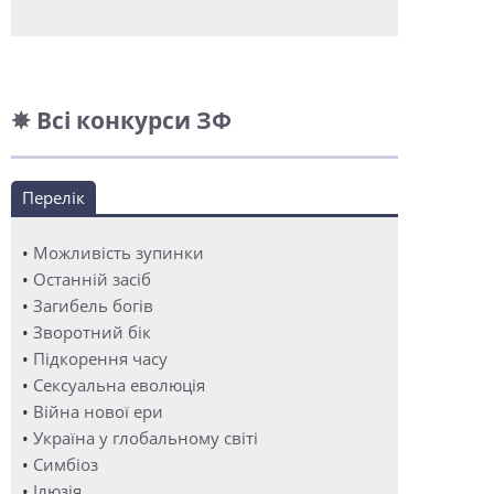
✵ Всі конкурси ЗФ
Перелік
•
Можливість зупинки
•
Останній засіб
•
Загибель богів
•
Зворотний бік
•
Підкорення часу
•
Сексуальна еволюція
•
Війна нової ери
•
Україна у глобальному світі
•
Симбіоз
•
Ілюзія