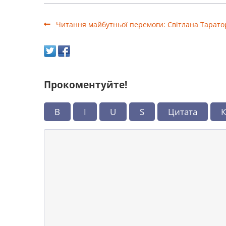
Читання майбутньої перемоги: Світлана Тарато
Прокоментуйте!
B
I
U
S
Цитата
К